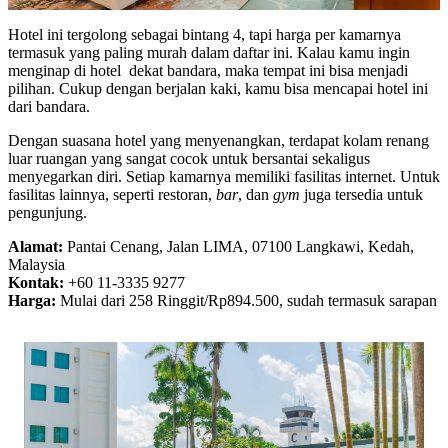
Hotel ini tergolong sebagai bintang 4, tapi harga per kamarnya
termasuk yang paling murah dalam daftar ini. Kalau kamu ingin
menginap di hotel dekat bandara, maka tempat ini bisa menjadi
pilihan. Cukup dengan berjalan kaki, kamu bisa mencapai hotel ini
dari bandara.
Dengan suasana hotel yang menyenangkan, terdapat kolam renang
luar ruangan yang sangat cocok untuk bersantai sekaligus
menyegarkan diri. Setiap kamarnya memiliki fasilitas internet. Untuk
fasilitas lainnya, seperti restoran,
bar
, dan
gym
juga tersedia untuk
pengunjung.
Alamat:
Pantai Cenang, Jalan LIMA, 07100 Langkawi, Kedah,
Malaysia
Kontak:
+60 11-3335 9277
Harga:
Mulai dari 258 Ringgit/Rp894.500, sudah termasuk sarapan