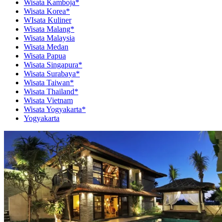
Wisata Kamboja*
Wisata Korea*
WIsata Kuliner
Wisata Malang*
Wisata Malaysia
Wisata Medan
Wisata Papua
Wisata Singapura*
Wisata Surabaya*
Wisata Taiwan*
Wisata Thailand*
Wisata Vietnam
Wisata Yogyakarta*
Yogyakarta