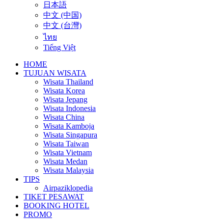
日本語
中文 (中国)
中文 (台灣)
ไทย
Tiếng Việt
HOME
TUJUAN WISATA
Wisata Thailand
Wisata Korea
Wisata Jepang
Wisata Indonesia
Wisata China
Wisata Kamboja
Wisata Singapura
Wisata Taiwan
Wisata Vietnam
Wisata Medan
Wisata Malaysia
TIPS
Airpaziklopedia
TIKET PESAWAT
BOOKING HOTEL
PROMO