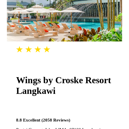
Wings by Croske Resort
Langkawi
8.8 Excellent (2058 Reviews)