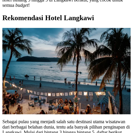
semua
budget
!
Rekomendasi Hotel Langkawi
Sebagai pulau yang menjadi salah satu destinasi utama wisatawan
dari berbagai belahan dunia, tentu ada banyak pilihan penginapan di
Langkawi. Mulai dari bintang 3 hingga bintang 5, daftar berikut