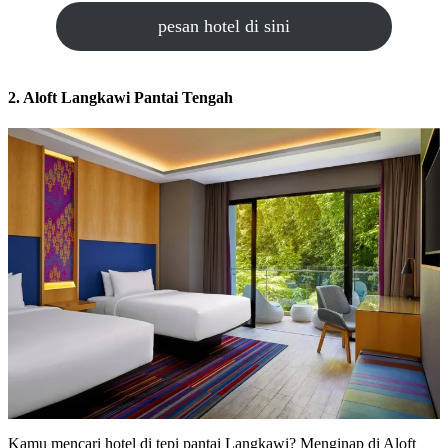
pesan hotel di sini
2. Aloft Langkawi Pantai Tengah
Kamu mencari hotel di tepi pantai Langkawi? Menginap di Aloft