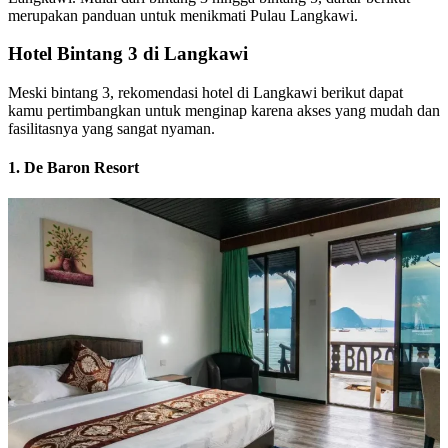
merupakan panduan untuk menikmati Pulau Langkawi.
Hotel Bintang 3 di Langkawi
Meski bintang 3, rekomendasi hotel di Langkawi berikut dapat
kamu pertimbangkan untuk menginap karena akses yang mudah dan
fasilitasnya yang sangat nyaman.
1. De Baron Resort