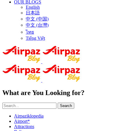
OUR BLOGS
English
日本語
中文 (中国)
中文 (台灣)
ไทย
Tiếng Việt
What are You Looking for?
Search
Airpaziklopedia
Airport*
Attractions