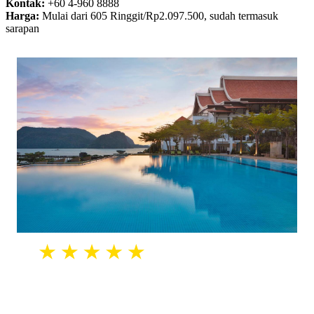
Kontak:
+60 4-960 8888
Harga:
Mulai dari 605 Ringgit/Rp2.097.500, sudah termasuk
sarapan