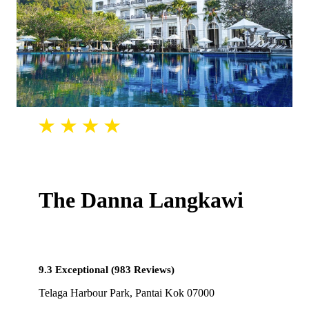
The Danna Langkawi
9.3 Exceptional (983 Reviews)
Telaga Harbour Park, Pantai Kok 07000