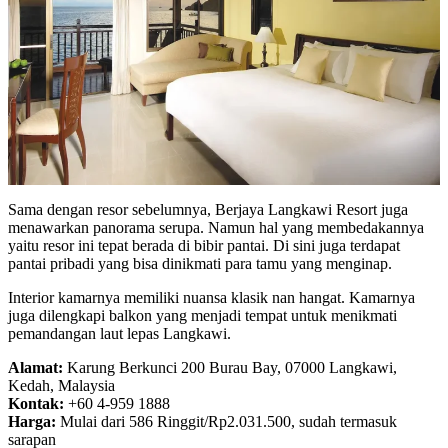
Sama dengan resor sebelumnya, Berjaya Langkawi Resort juga
menawarkan panorama serupa. Namun hal yang membedakannya
yaitu resor ini tepat berada di bibir pantai. Di sini juga terdapat
pantai pribadi yang bisa dinikmati para tamu yang menginap.
Interior kamarnya memiliki nuansa klasik nan hangat. Kamarnya
juga dilengkapi balkon yang menjadi tempat untuk menikmati
pemandangan laut lepas Langkawi.
Alamat:
Karung Berkunci 200 Burau Bay, 07000 Langkawi,
Kedah, Malaysia
Kontak:
+60 4-959 1888
Harga:
Mulai dari 586 Ringgit/Rp2.031.500, sudah termasuk
sarapan