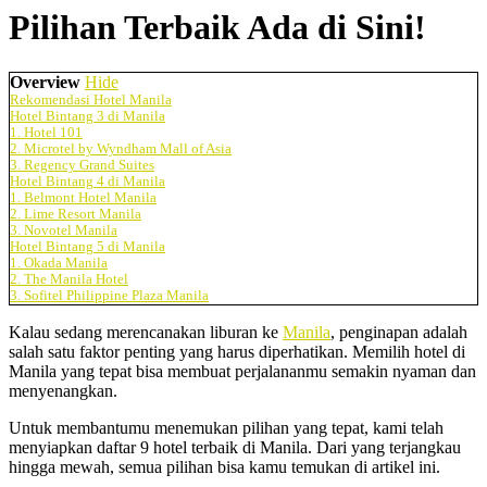
Pilihan Terbaik Ada di Sini!
Overview
Hide
Rekomendasi Hotel Manila
Hotel Bintang 3 di Manila
1. Hotel 101
2. Microtel by Wyndham Mall of Asia
3. Regency Grand Suites
Hotel Bintang 4 di Manila
1. Belmont Hotel Manila
2. Lime Resort Manila
3. Novotel Manila
Hotel Bintang 5 di Manila
1. Okada Manila
2. The Manila Hotel
3. Sofitel Philippine Plaza Manila
Kalau sedang merencanakan liburan ke
Manila
, penginapan adalah
salah satu faktor penting yang harus diperhatikan. Memilih hotel di
Manila yang tepat bisa membuat perjalananmu semakin nyaman dan
menyenangkan.
Untuk membantumu menemukan pilihan yang tepat, kami telah
menyiapkan daftar 9 hotel terbaik di Manila. Dari yang terjangkau
hingga mewah, semua pilihan bisa kamu temukan di artikel ini.