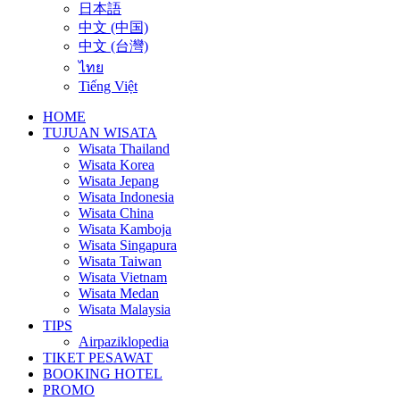
日本語
中文 (中国)
中文 (台灣)
ไทย
Tiếng Việt
HOME
TUJUAN WISATA
Wisata Thailand
Wisata Korea
Wisata Jepang
Wisata Indonesia
Wisata China
Wisata Kamboja
Wisata Singapura
Wisata Taiwan
Wisata Vietnam
Wisata Medan
Wisata Malaysia
TIPS
Airpaziklopedia
TIKET PESAWAT
BOOKING HOTEL
PROMO