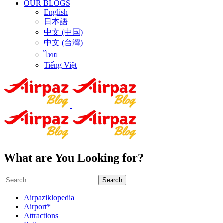
OUR BLOGS
English
日本語
中文 (中国)
中文 (台灣)
ไทย
Tiếng Việt
What are You Looking for?
Search
Airpaziklopedia
Airport*
Attractions