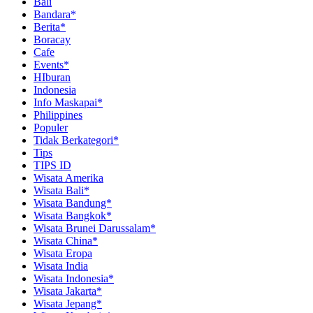
Bali
Bandara*
Berita*
Boracay
Cafe
Events*
HIburan
Indonesia
Info Maskapai*
Philippines
Populer
Tidak Berkategori*
Tips
TIPS ID
Wisata Amerika
Wisata Bali*
Wisata Bandung*
Wisata Bangkok*
Wisata Brunei Darussalam*
Wisata China*
Wisata Eropa
Wisata India
Wisata Indonesia*
Wisata Jakarta*
Wisata Jepang*