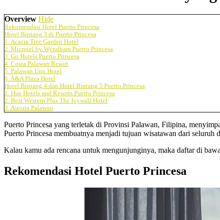
Overview
Hide
Rekomendasi Hotel Puerto Princesa
Hotel Bintang 3 di Puerto Princesa
1. Acacia Tree Garden Hotel
2. Microtel by Wyndham Puerto Princesa
3. Go Hotels Puerto Princesa
4. Costa Palawan Resort
5. Palawan Uno Hotel
6. A&A Plaza Hotel
Hotel Bintang 4 dan Hotel Bintang 5 Puerto Princesa
1. Hue Hotels and Resorts Puerto Princesa
2. Best Western Plus The Ivywall Hotel
3. Astoria Palawan
Puerto Princesa yang terletak di Provinsi Palawan, Filipina, menyimp
Puerto Princesa membuatnya menjadi tujuan wisatawan dari seluruh
Kalau kamu ada rencana untuk mengunjunginya, maka daftar di bawa
Rekomendasi Hotel Puerto Princesa