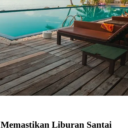
g Memastikan Liburan Santai