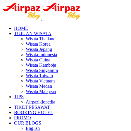
HOME
TUJUAN WISATA
Wisata Thailand
Wisata Korea
Wisata Jepang
Wisata Indonesia
Wisata China
Wisata Kamboja
Wisata Singapura
Wisata Taiwan
Wisata Vietnam
Wisata Medan
Wisata Malaysia
TIPS
Airpaziklopedia
TIKET PESAWAT
BOOKING HOTEL
PROMO
OUR BLOGS
English