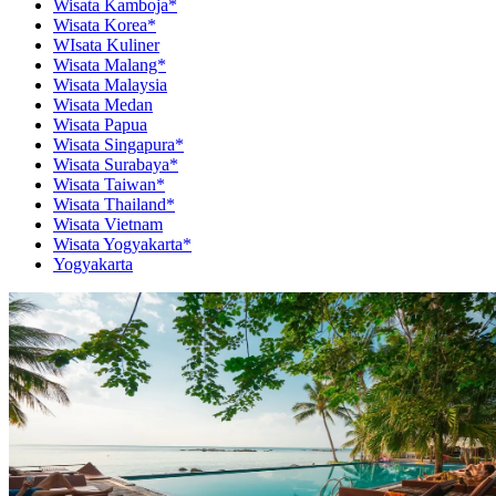
Wisata Kamboja*
Wisata Korea*
WIsata Kuliner
Wisata Malang*
Wisata Malaysia
Wisata Medan
Wisata Papua
Wisata Singapura*
Wisata Surabaya*
Wisata Taiwan*
Wisata Thailand*
Wisata Vietnam
Wisata Yogyakarta*
Yogyakarta