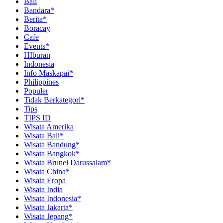
Bali
Bandara*
Berita*
Boracay
Cafe
Events*
HIburan
Indonesia
Info Maskapai*
Philippines
Populer
Tidak Berkategori*
Tips
TIPS ID
Wisata Amerika
Wisata Bali*
Wisata Bandung*
Wisata Bangkok*
Wisata Brunei Darussalam*
Wisata China*
Wisata Eropa
Wisata India
Wisata Indonesia*
Wisata Jakarta*
Wisata Jepang*