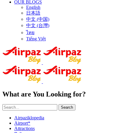
OUR BLOGS
English
日本語
中文 (中国)
中文 (台灣)
ไทย
Tiếng Việt
What are You Looking for?
Search
Airpaziklopedia
Airport*
Attractions