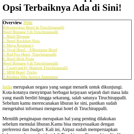
Opsi Terbaiknya Ada di Sini!
Overview
Hide
Rekomendasi Hotel di Tiruchirappalli
Hotel Bintang 3 di Tiruchirappalli
1. Hotel Deepam
2. Hotel Rockfort View
3. Maya Residency
4. Vivid Hotel – A Boutique Hotel
5. Red Fox Hotel, Tiruchirappalli
6. Hotel High Point
Hotel Bintang 4 di Tiruchirappalli
1. Courtyard by Marriott Tiruchirappalli
2. SRM Hotel, Trichy
3. Krishna Vibe Service Apartment
India
merupakan negara yang sangat menarik untuk dikunjungi.
Kota-kotanya menyimpan berbagai kejayaan sejarah dari masa lalu
yang masih berdiri hingga sekarang, salah satunya Tiruchirappalli.
Sebelum kamu merencanakan liburan ke sini, pastikan sudah
mengetahui informasi mengenai hotel di Tiruchirappalli.
Memilih penginapan merupakan hal yang penting dilakukan
sebelum memulai liburan.Kamu bisa menyesuaikan dengan
preferensi dan
budget.
Kali ini, Airpaz sudah mempersiapkan