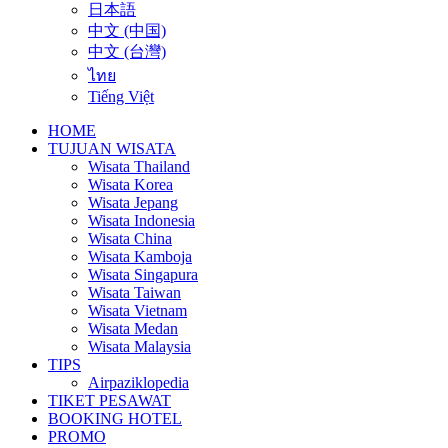
日本語
中文 (中国)
中文 (台灣)
ไทย
Tiếng Việt
HOME
TUJUAN WISATA
Wisata Thailand
Wisata Korea
Wisata Jepang
Wisata Indonesia
Wisata China
Wisata Kamboja
Wisata Singapura
Wisata Taiwan
Wisata Vietnam
Wisata Medan
Wisata Malaysia
TIPS
Airpaziklopedia
TIKET PESAWAT
BOOKING HOTEL
PROMO