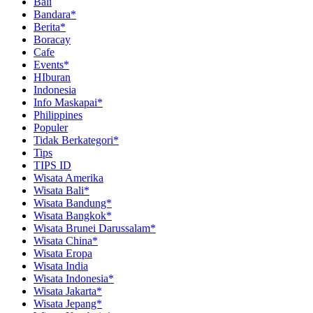
Bali
Bandara*
Berita*
Boracay
Cafe
Events*
HIburan
Indonesia
Info Maskapai*
Philippines
Populer
Tidak Berkategori*
Tips
TIPS ID
Wisata Amerika
Wisata Bali*
Wisata Bandung*
Wisata Bangkok*
Wisata Brunei Darussalam*
Wisata China*
Wisata Eropa
Wisata India
Wisata Indonesia*
Wisata Jakarta*
Wisata Jepang*