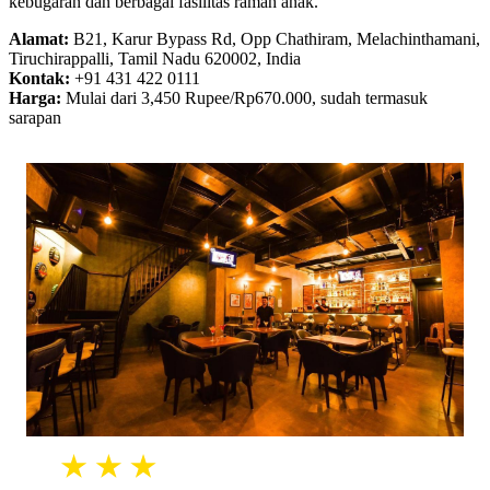
kebugaran dan berbagai fasilitas ramah anak.
Alamat:
B21, Karur Bypass Rd, Opp Chathiram, Melachinthamani,
Tiruchirappalli, Tamil Nadu 620002, India
Kontak:
+91 431 422 0111
Harga:
Mulai dari 3,450 Rupee/Rp670.000, sudah termasuk
sarapan