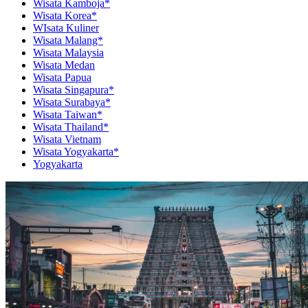
Wisata Kamboja*
Wisata Korea*
WIsata Kuliner
Wisata Malang*
Wisata Malaysia
Wisata Medan
Wisata Papua
Wisata Singapura*
Wisata Surabaya*
Wisata Taiwan*
Wisata Thailand*
Wisata Vietnam
Wisata Yogyakarta*
Yogyakarta