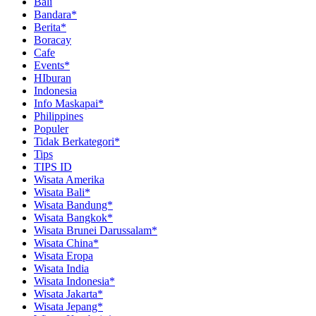
Bali
Bandara*
Berita*
Boracay
Cafe
Events*
HIburan
Indonesia
Info Maskapai*
Philippines
Populer
Tidak Berkategori*
Tips
TIPS ID
Wisata Amerika
Wisata Bali*
Wisata Bandung*
Wisata Bangkok*
Wisata Brunei Darussalam*
Wisata China*
Wisata Eropa
Wisata India
Wisata Indonesia*
Wisata Jakarta*
Wisata Jepang*