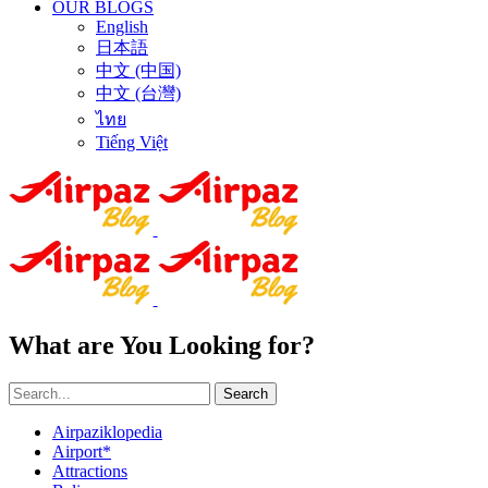
OUR BLOGS
English
日本語
中文 (中国)
中文 (台灣)
ไทย
Tiếng Việt
What are You Looking for?
Search
Airpaziklopedia
Airport*
Attractions