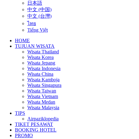
日本語
中文 (中国)
中文 (台灣)
ไทย
Tiếng Việt
HOME
TUJUAN WISATA
Wisata Thailand
Wisata Korea
Wisata Jepang
Wisata Indonesia
Wisata China
Wisata Kamboja
Wisata Singapura
Wisata Taiwan
Wisata Vietnam
Wisata Medan
Wisata Malaysia
TIPS
Airpaziklopedia
TIKET PESAWAT
BOOKING HOTEL
PROMO