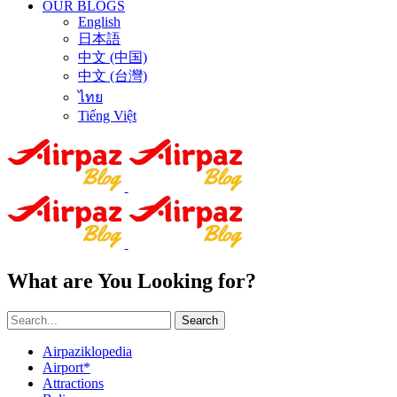
OUR BLOGS
English
日本語
中文 (中国)
中文 (台灣)
ไทย
Tiếng Việt
What are You Looking for?
Search
Airpaziklopedia
Airport*
Attractions