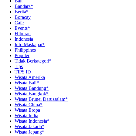
Bali
Bandara*
Berita*
Boracay
Cafe
Events*
HIburan
Indonesia
Info Maskapai*
Philippines
Populer
Tidak Berkategori*
Tips
TIPS ID
Wisata Amerika
Wisata Bali*
Wisata Bandung*
Wisata Bangkok*
Wisata Brunei Darussalam*
Wisata China*
Wisata Eropa
Wisata India
Wisata Indonesia*
Wisata Jakarta*
Wisata Jepang*