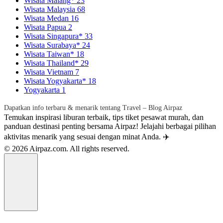
Wisata Malang*
23
Wisata Malaysia
68
Wisata Medan
16
Wisata Papua
2
Wisata Singapura*
33
Wisata Surabaya*
24
Wisata Taiwan*
18
Wisata Thailand*
29
Wisata Vietnam
7
Wisata Yogyakarta*
18
Yogyakarta
1
Dapatkan info terbaru & menarik tentang Travel – Blog Airpaz
Temukan inspirasi liburan terbaik, tips tiket pesawat murah, dan
panduan destinasi penting bersama Airpaz! Jelajahi berbagai pilihan
aktivitas menarik yang sesuai dengan minat Anda. ✈️
© 2026 Airpaz.com. All rights reserved.