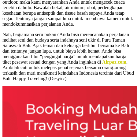
outdoor, maka kami menyarankan Anda untuk mengecek cuaca
terlebih dahulu. Bawalah bekal, air minum, obat, perlengkapan
kesehatan berupa antiseptik dan tissue basah supaya Anda tetap
segar. Tentunya jangan sampai lupa untuk membawa kamera untuk
mendokumntasikan perjalanan Anda.
Nah, bagiamana seru bukan? Anda bisa merencanakan perjalanan
melihat seni dan budaya serta indahnya seni ukir di Pura Taman
Saraswati Bali. Ajak teman dan keluarga berlibur bersama ke Bali
dan tentunya jangan lupa, untuk biaya lebih hemat, Anda bisa
menggunakan fitur “pengingat harga” untuk mendapatkan harga
tiket pesawat sesuai dengan yang Anda inginkan di
Airpaz.com
.
Ambilah cuti untuk melepas penat sejenak bersama orang-orang
terkasih dan mari menikmati keindahan Indonesia tercinta dari Ubud
Bali. Happy Traveling! (Desy/rc)