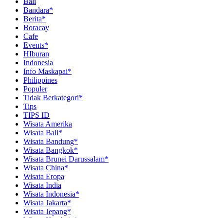
Bali
Bandara*
Berita*
Boracay
Cafe
Events*
HIburan
Indonesia
Info Maskapai*
Philippines
Populer
Tidak Berkategori*
Tips
TIPS ID
Wisata Amerika
Wisata Bali*
Wisata Bandung*
Wisata Bangkok*
Wisata Brunei Darussalam*
Wisata China*
Wisata Eropa
Wisata India
Wisata Indonesia*
Wisata Jakarta*
Wisata Jepang*