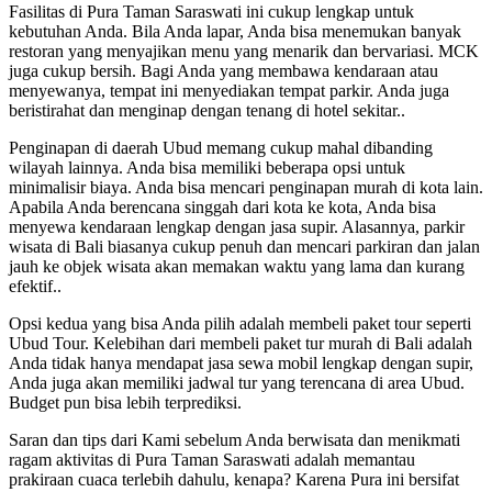
Fasilitas di Pura Taman Saraswati ini cukup lengkap untuk
kebutuhan Anda. Bila Anda lapar, Anda bisa menemukan banyak
restoran yang menyajikan menu yang menarik dan bervariasi. MCK
juga cukup bersih. Bagi Anda yang membawa kendaraan atau
menyewanya, tempat ini menyediakan tempat parkir. Anda juga
beristirahat dan menginap dengan tenang di hotel sekitar..
Penginapan di daerah Ubud memang cukup mahal dibanding
wilayah lainnya. Anda bisa memiliki beberapa opsi untuk
minimalisir biaya. Anda bisa mencari penginapan murah di kota lain.
Apabila Anda berencana singgah dari kota ke kota, Anda bisa
menyewa kendaraan lengkap dengan jasa supir. Alasannya, parkir
wisata di Bali biasanya cukup penuh dan mencari parkiran dan jalan
jauh ke objek wisata akan memakan waktu yang lama dan kurang
efektif..
Opsi kedua yang bisa Anda pilih adalah membeli paket tour seperti
Ubud Tour. Kelebihan dari membeli paket tur murah di Bali adalah
Anda tidak hanya mendapat jasa sewa mobil lengkap dengan supir,
Anda juga akan memiliki jadwal tur yang terencana di area Ubud.
Budget pun bisa lebih terprediksi.
Saran dan tips dari Kami sebelum Anda berwisata dan menikmati
ragam aktivitas di Pura Taman Saraswati adalah memantau
prakiraan cuaca terlebih dahulu, kenapa? Karena Pura ini bersifat