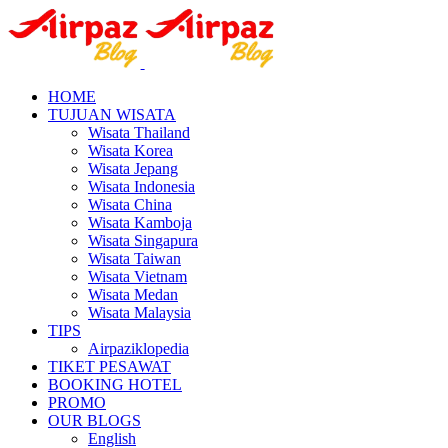
HOME
TUJUAN WISATA
Wisata Thailand
Wisata Korea
Wisata Jepang
Wisata Indonesia
Wisata China
Wisata Kamboja
Wisata Singapura
Wisata Taiwan
Wisata Vietnam
Wisata Medan
Wisata Malaysia
TIPS
Airpaziklopedia
TIKET PESAWAT
BOOKING HOTEL
PROMO
OUR BLOGS
English