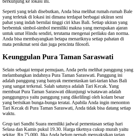
berkunjung ke lokasi ini.
Seperti yang telah disebutkan, Anda bisa melihat rumah-rumah Bale
yang terletak di lokasi ini dimana terdapat berbagai ukiiran seni
pahat yang indah bernilai tinggi ciri khas Bali. Setiap ukiran yang
berbentuk simbol-simbol memiliki makna yang merupakan ajaran
untuk umat Hindu sendiri, terutama mengenai perilaku dan norma.
Anda bisa membayangkan betapa menariknya setiap pahatan di
mata penikmat seni dan juga pencinta filosofi.
Keunggulan Pura Taman Saraswati
Selain sebagai tempat pemujaan, Anda perlu melihat panggung yang
melambangkan indahnya Pura Taman Saraswati. Panggung ini
adalah panggung yang banyak mementaskan tari-tarian khas Bali
yang sangat terkenal. Salah satunya adalah Tari Kecak. Yang
membuat Pura Taman Saraswati dikunjungi wisatawan adalah
panggungnya yaitu panggung yang dikelilingi oleh kolam besar
yang berisikan bunga-bunga teratai. Apabila Anda ingin menonton
Tari Kecak di Pura Taman Saraswati, Anda tidak bisa datang setiap
waktu.
Grup tari Sandhi Suara memiliki jadwal pementasan setiap hari
Selasa dan Kamis pukul 19.30. Harga tiketnya cukup murah yaitu
sekitar Rp 75.000. Jika Anda belum pernah menyaksikan tarian