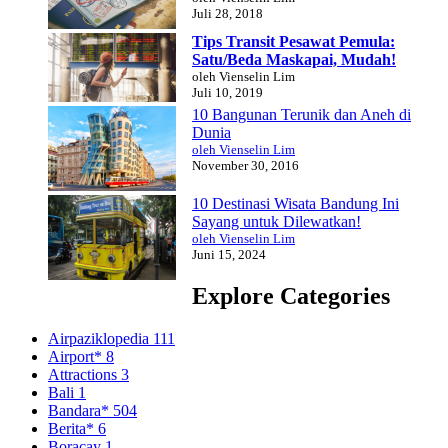
Juli 28, 2018
Tips Transit Pesawat Pemula:
Satu/Beda Maskapai, Mudah!
oleh Vienselin Lim
Juli 10, 2019
10 Bangunan Terunik dan Aneh di
Dunia
oleh Vienselin Lim
November 30, 2016
10 Destinasi Wisata Bandung Ini
Sayang untuk Dilewatkan!
oleh Vienselin Lim
Juni 15, 2024
Explore Categories
Airpaziklopedia
111
Airport*
8
Attractions
3
Bali
1
Bandara*
504
Berita*
6
Boracay
1