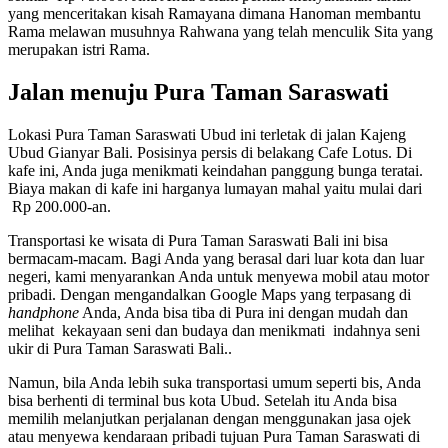
yang menceritakan kisah Ramayana dimana Hanoman membantu
Rama melawan musuhnya Rahwana yang telah menculik Sita yang
merupakan istri Rama.
Jalan menuju Pura Taman Saraswati
Lokasi Pura Taman Saraswati Ubud ini terletak di jalan Kajeng
Ubud Gianyar Bali. Posisinya persis di belakang Cafe Lotus. Di
kafe ini, Anda juga menikmati keindahan panggung bunga teratai.
Biaya makan di kafe ini harganya lumayan mahal yaitu mulai dari
Rp 200.000-an.
Transportasi ke wisata di Pura Taman Saraswati Bali ini bisa
bermacam-macam. Bagi Anda yang berasal dari luar kota dan luar
negeri, kami menyarankan Anda untuk menyewa mobil atau motor
pribadi. Dengan mengandalkan Google Maps yang terpasang di
handphone
Anda, Anda bisa tiba di Pura ini dengan mudah dan
melihat kekayaan seni dan budaya dan menikmati indahnya seni
ukir di Pura Taman Saraswati Bali..
Namun, bila Anda lebih suka transportasi umum seperti bis, Anda
bisa berhenti di terminal bus kota Ubud. Setelah itu Anda bisa
memilih melanjutkan perjalanan dengan menggunakan jasa ojek
atau menyewa kendaraan pribadi tujuan Pura Taman Saraswati di