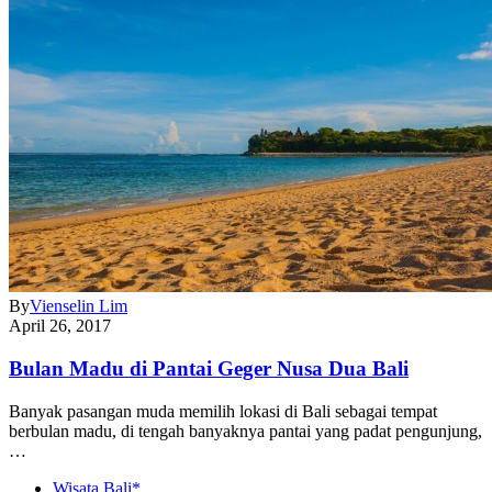
By
Vienselin Lim
April 26, 2017
Bulan Madu di Pantai Geger Nusa Dua Bali
Banyak pasangan muda memilih lokasi di Bali sebagai tempat
berbulan madu, di tengah banyaknya pantai yang padat pengunjung,
…
Wisata Bali*