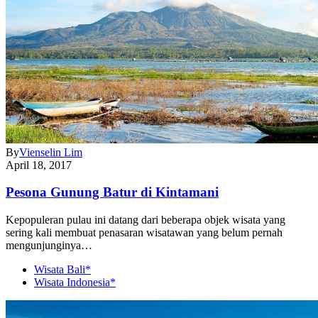
By
Vienselin Lim
April 18, 2017
Pesona Gunung Batur di Kintamani
Kepopuleran pulau ini datang dari beberapa objek wisata yang
sering kali membuat penasaran wisatawan yang belum pernah
mengunjunginya…
Wisata Bali*
Wisata Indonesia*