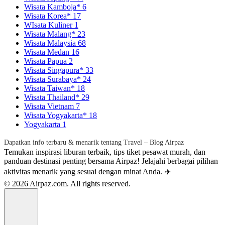
Wisata Kamboja*
6
Wisata Korea*
17
WIsata Kuliner
1
Wisata Malang*
23
Wisata Malaysia
68
Wisata Medan
16
Wisata Papua
2
Wisata Singapura*
33
Wisata Surabaya*
24
Wisata Taiwan*
18
Wisata Thailand*
29
Wisata Vietnam
7
Wisata Yogyakarta*
18
Yogyakarta
1
Dapatkan info terbaru & menarik tentang Travel – Blog Airpaz
Temukan inspirasi liburan terbaik, tips tiket pesawat murah, dan
panduan destinasi penting bersama Airpaz! Jelajahi berbagai pilihan
aktivitas menarik yang sesuai dengan minat Anda. ✈️
© 2026 Airpaz.com. All rights reserved.