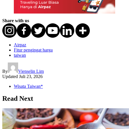
Share with us
Airpaz
Fitur pengingat harga
taiwan
By
Vienselin Lim
Updated
Juli 23, 2026
Wisata Taiwan*
Read Next