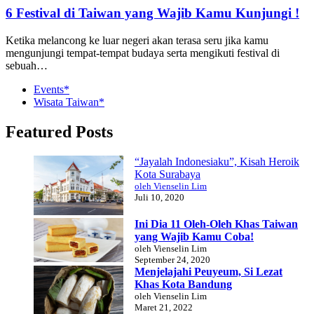
6 Festival di Taiwan yang Wajib Kamu Kunjungi !
Ketika melancong ke luar negeri akan terasa seru jika kamu
mengunjungi tempat-tempat budaya serta mengikuti festival di
sebuah…
Events*
Wisata Taiwan*
Featured Posts
“Jayalah Indonesiaku”, Kisah Heroik
Kota Surabaya
oleh Vienselin Lim
Juli 10, 2020
Ini Dia 11 Oleh-Oleh Khas Taiwan
yang Wajib Kamu Coba!
oleh Vienselin Lim
September 24, 2020
Menjelajahi Peuyeum, Si Lezat
Khas Kota Bandung
oleh Vienselin Lim
Maret 21, 2022