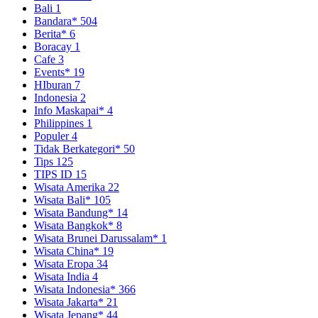
Bali
1
Bandara*
504
Berita*
6
Boracay
1
Cafe
3
Events*
19
HIburan
7
Indonesia
2
Info Maskapai*
4
Philippines
1
Populer
4
Tidak Berkategori*
50
Tips
125
TIPS ID
15
Wisata Amerika
22
Wisata Bali*
105
Wisata Bandung*
14
Wisata Bangkok*
8
Wisata Brunei Darussalam*
1
Wisata China*
19
Wisata Eropa
34
Wisata India
4
Wisata Indonesia*
366
Wisata Jakarta*
21
Wisata Jepang*
44