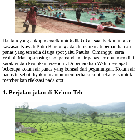
Hal lain yang cukup menarik untuk dilakukan saat berkunjung ke
kawasan Kawah Putih Bandung adalah menikmati pemandian air
panas yang tersedia di tiga spot yaitu Patuha, Cimanggu, serta
Walini. Masing-masing spot pemandian air panas tersebut memiliki
karakter dan keunikan tersendiri. Di pemandian Walini terdapat
beberapa kolam air panas yang berasal dari pegunungan. Kolam air
panas tersebut diyakini mampu memperbaiki kulit sekaligus untuk
memberikan rileksasi pada otot.
4. Berjalan-jalan di Kebun Teh