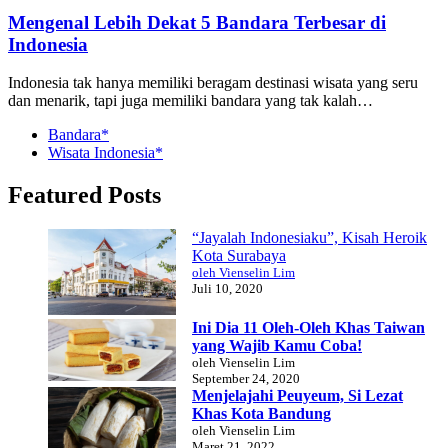
Mengenal Lebih Dekat 5 Bandara Terbesar di
Indonesia
Indonesia tak hanya memiliki beragam destinasi wisata yang seru
dan menarik, tapi juga memiliki bandara yang tak kalah…
Bandara*
Wisata Indonesia*
Featured Posts
“Jayalah Indonesiaku”, Kisah Heroik
Kota Surabaya
oleh Vienselin Lim
Juli 10, 2020
Ini Dia 11 Oleh-Oleh Khas Taiwan
yang Wajib Kamu Coba!
oleh Vienselin Lim
September 24, 2020
Menjelajahi Peuyeum, Si Lezat
Khas Kota Bandung
oleh Vienselin Lim
Maret 21, 2022