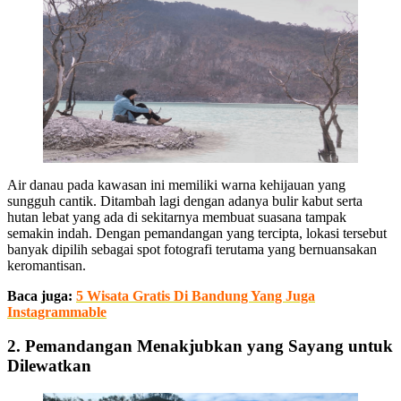
Air danau pada kawasan ini memiliki warna kehijauan yang
sungguh cantik. Ditambah lagi dengan adanya bulir kabut serta
hutan lebat yang ada di sekitarnya membuat suasana tampak
semakin indah. Dengan pemandangan yang tercipta, lokasi tersebut
banyak dipilih sebagai spot fotografi terutama yang bernuansakan
keromantisan.
Baca juga:
5 Wisata Gratis Di Bandung Yang Juga
Instagrammable
2. Pemandangan Menakjubkan yang Sayang untuk
Dilewatkan