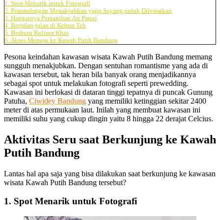
1. Spot Menarik untuk Fotografi
2. Pemandangan Menakjubkan yang Sayang untuk Dilewatkan
3. Hangatnya Pemandian Air Panas
4. Berjalan-jalan di Kebun Teh
5. Berburu Kuliner Khas
6. Akses Menuju ke Kawah Putih Bandung
Pesona keindahan kawasan wisata Kawah Putih Bandung memang
sungguh menakjubkan. Dengan sentuhan romantisme yang ada di
kawasan tersebut, tak heran bila banyak orang menjadikannya
sebagai spot untuk melakukan fotografi seperti prewedding.
Kawasan ini berlokasi di dataran tinggi tepatnya di puncak Gunung
Patuha,
Ciwidey Bandung
yang memiliki ketinggian sekitar 2400
meter di atas permukaan laut. Inilah yang membuat kawasan ini
memiliki suhu yang cukup dingin yaitu 8 hingga 22 derajat Celcius.
Aktivitas Seru saat Berkunjung ke Kawah
Putih Bandung
Lantas hal apa saja yang bisa dilakukan saat berkunjung ke kawasan
wisata Kawah Putih Bandung tersebut?
1. Spot Menarik untuk Fotografi