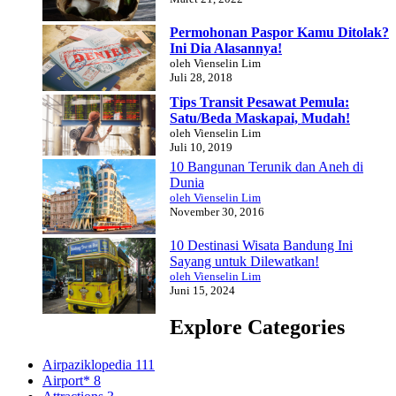
Permohonan Paspor Kamu Ditolak?
Ini Dia Alasannya!
oleh Vienselin Lim
Juli 28, 2018
Tips Transit Pesawat Pemula:
Satu/Beda Maskapai, Mudah!
oleh Vienselin Lim
Juli 10, 2019
10 Bangunan Terunik dan Aneh di
Dunia
oleh Vienselin Lim
November 30, 2016
10 Destinasi Wisata Bandung Ini
Sayang untuk Dilewatkan!
oleh Vienselin Lim
Juni 15, 2024
Explore Categories
Airpaziklopedia
111
Airport*
8