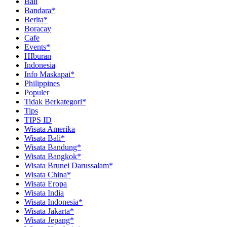
Bali
Bandara*
Berita*
Boracay
Cafe
Events*
HIburan
Indonesia
Info Maskapai*
Philippines
Populer
Tidak Berkategori*
Tips
TIPS ID
Wisata Amerika
Wisata Bali*
Wisata Bandung*
Wisata Bangkok*
Wisata Brunei Darussalam*
Wisata China*
Wisata Eropa
Wisata India
Wisata Indonesia*
Wisata Jakarta*
Wisata Jepang*