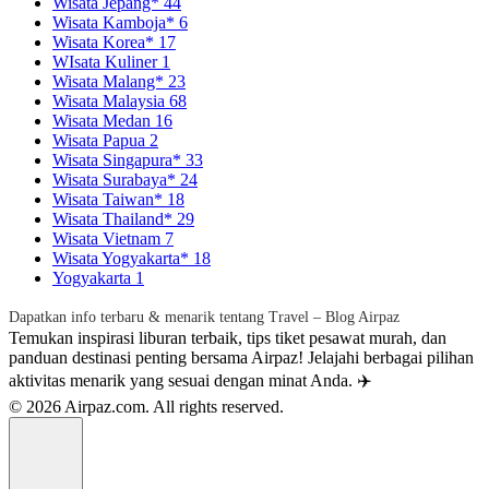
Wisata Jepang*
44
Wisata Kamboja*
6
Wisata Korea*
17
WIsata Kuliner
1
Wisata Malang*
23
Wisata Malaysia
68
Wisata Medan
16
Wisata Papua
2
Wisata Singapura*
33
Wisata Surabaya*
24
Wisata Taiwan*
18
Wisata Thailand*
29
Wisata Vietnam
7
Wisata Yogyakarta*
18
Yogyakarta
1
Dapatkan info terbaru & menarik tentang Travel – Blog Airpaz
Temukan inspirasi liburan terbaik, tips tiket pesawat murah, dan
panduan destinasi penting bersama Airpaz! Jelajahi berbagai pilihan
aktivitas menarik yang sesuai dengan minat Anda. ✈️
© 2026 Airpaz.com. All rights reserved.