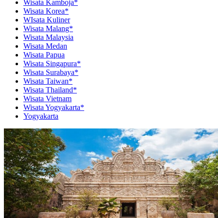
Wisata Kamboja*
Wisata Korea*
WIsata Kuliner
Wisata Malang*
Wisata Malaysia
Wisata Medan
Wisata Papua
Wisata Singapura*
Wisata Surabaya*
Wisata Taiwan*
Wisata Thailand*
Wisata Vietnam
Wisata Yogyakarta*
Yogyakarta