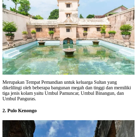
Merupakan Tempat Pemandian untuk keluarga Sultan yang
dikelilingi oleh beberapa bangunan megah dan tinggi dan memiliki
tiga jenis kolam yaitu Umbul Pamuncar, Umbul Binangun, dan
Umbul Panguras.
2. Pulo Kenongo