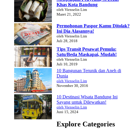
Khas Kota Bandung
oleh Vienselin Lim
Maret 21, 2022
Permohonan Paspor Kamu Ditolak?
Ini Dia Alasannya!
oleh Vienselin Lim
Juli 28, 2018
Tips Transit Pesawat Pemula:
Satu/Beda Maskapai, Mudah!
oleh Vienselin Lim
Juli 10, 2019
10 Bangunan Terunik dan Aneh di
Dunia
oleh Vienselin Lim
November 30, 2016
10 Destinasi Wisata Bandung Ini
Sayang untuk Dilewatkan!
oleh Vienselin Lim
Juni 15, 2024
Explore Categories