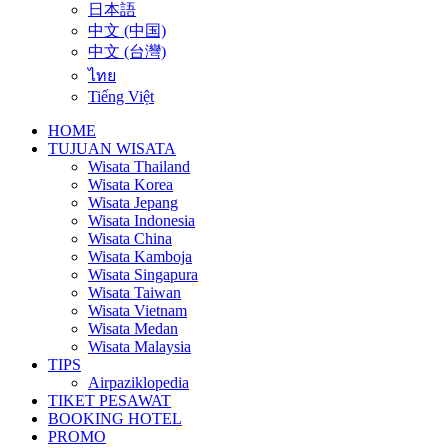
日本語
中文 (中国)
中文 (台灣)
ไทย
Tiếng Việt
HOME
TUJUAN WISATA
Wisata Thailand
Wisata Korea
Wisata Jepang
Wisata Indonesia
Wisata China
Wisata Kamboja
Wisata Singapura
Wisata Taiwan
Wisata Vietnam
Wisata Medan
Wisata Malaysia
TIPS
Airpaziklopedia
TIKET PESAWAT
BOOKING HOTEL
PROMO