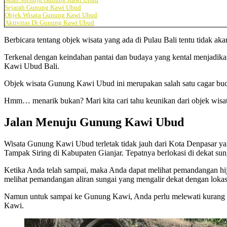
Sejarah Gunung Kawi Ubud
Objek Wisata Gunung Kawi Ubud
Aktivitas Di Gunung Kawi Ubud
Berbicara tentang objek wisata yang ada di Pulau Bali tentu tidak 
Terkenal dengan keindahan pantai dan budaya yang kental menjadikan 
Kawi Ubud Bali.
Objek wisata Gunung Kawi Ubud ini merupakan salah satu cagar buday
Hmm… menarik bukan? Mari kita cari tahu keunikan dari objek wisat
Jalan Menuju Gunung Kawi Ubud
Wisata Gunung Kawi Ubud terletak tidak jauh dari Kota Denpasar y
Tampak Siring di Kabupaten Gianjar. Tepatnya berlokasi di dekat s
Ketika Anda telah sampai, maka Anda dapat melihat pemandangan hij
melihat pemandangan aliran sungai yang mengalir dekat dengan lok
Namun untuk sampai ke Gunung Kawi, Anda perlu melewati kurang le
Kawi.