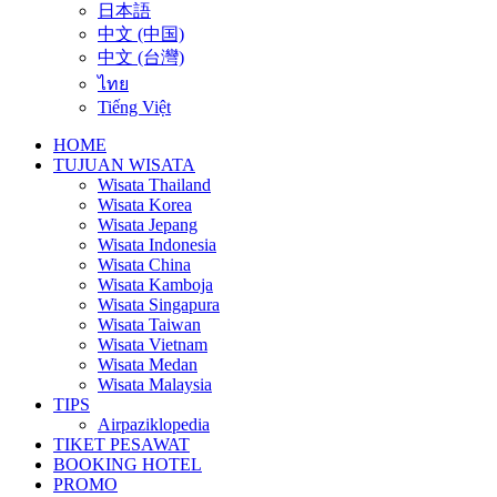
日本語
中文 (中国)
中文 (台灣)
ไทย
Tiếng Việt
HOME
TUJUAN WISATA
Wisata Thailand
Wisata Korea
Wisata Jepang
Wisata Indonesia
Wisata China
Wisata Kamboja
Wisata Singapura
Wisata Taiwan
Wisata Vietnam
Wisata Medan
Wisata Malaysia
TIPS
Airpaziklopedia
TIKET PESAWAT
BOOKING HOTEL
PROMO