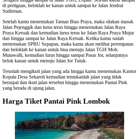
di pertigaan, beloklah ke kanan untuk sampai ke Jalan Jendral
Sudirman.
Setelah kamu menemukan Taman Biao Praya, maka silakan masuk
Jalan Pejenggik dan lurus terus hingga menemukan Jalan Raya
Praya Keruak dan kemudian lurus terus ke Jalan Raya Praya Mujur
dan hingga sampai ke Jalan Raya Keruak. Ketika kamu sudah
menemukan SPBU Sepapan, maka kamu akan melihat perempatan
dan beloklah ke kanan untuk bisa menuju Jalan TGH Moh.
Mutawalli, kemudian lurus hingga sampai Pasar Jor, selanjutnya
belok kanan untuk menuju Jalan Jor Tutuk.
Teruslah mengikuti jalan yang ada hingga kamu menemukan Kantor
Kepala Desa Sekaroh kemudian temukanlah jalan yang tidak
beraspal dan ikuti jalan tersebut hingga menemukan Pantai Pink
yang berada di ujung jalan.
Harga Tiket Pantai Pink Lombok