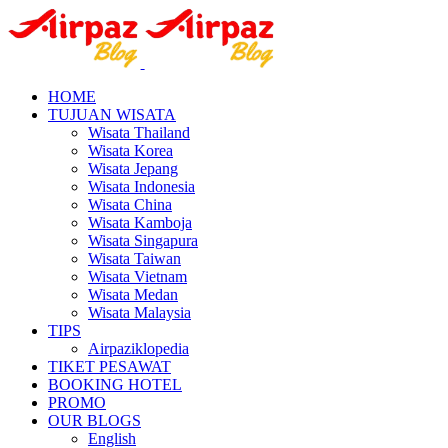
HOME
TUJUAN WISATA
Wisata Thailand
Wisata Korea
Wisata Jepang
Wisata Indonesia
Wisata China
Wisata Kamboja
Wisata Singapura
Wisata Taiwan
Wisata Vietnam
Wisata Medan
Wisata Malaysia
TIPS
Airpaziklopedia
TIKET PESAWAT
BOOKING HOTEL
PROMO
OUR BLOGS
English