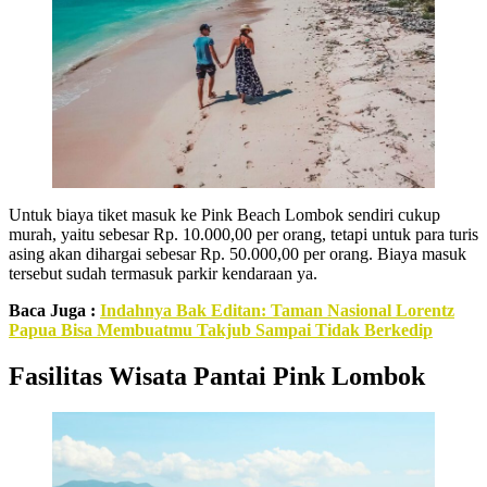
Untuk biaya tiket masuk ke Pink Beach Lombok sendiri cukup
murah, yaitu sebesar Rp. 10.000,00 per orang, tetapi untuk para turis
asing akan dihargai sebesar Rp. 50.000,00 per orang. Biaya masuk
tersebut sudah termasuk parkir kendaraan ya.
Baca Juga :
Indahnya Bak Editan: Taman Nasional Lorentz
Papua Bisa Membuatmu Takjub Sampai Tidak Berkedip
Fasilitas Wisata Pantai Pink Lombok