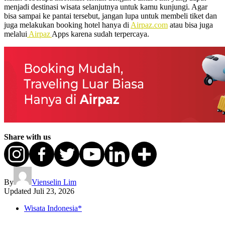
menjadi destinasi wisata selanjutnya untuk kamu kunjungi. Agar
bisa sampai ke pantai tersebut, jangan lupa untuk membeli tiket dan
juga melakukan booking hotel hanya di
Airpaz.com
atau bisa juga
melalui
Airpaz
Apps karena sudah terpercaya.
Share with us
By
Vienselin Lim
Updated
Juli 23, 2026
Wisata Indonesia*