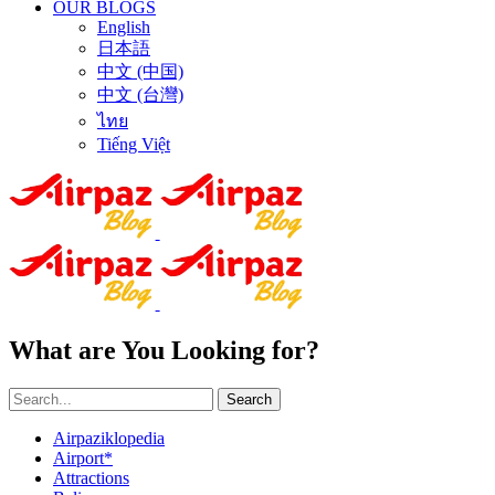
OUR BLOGS
English
日本語
中文 (中国)
中文 (台灣)
ไทย
Tiếng Việt
What are You Looking for?
Search
Airpaziklopedia
Airport*
Attractions