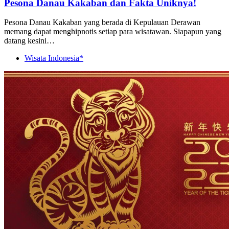
Pesona Danau Kakaban dan Fakta Uniknya!
Pesona Danau Kakaban yang berada di Kepulauan Derawan
memang dapat menghipnotis setiap para wisatawan. Siapapun yang
datang kesini…
Wisata Indonesia*