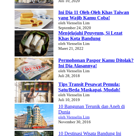
Juli 10, 2020
Ini Dia 11 Oleh-Oleh Khas Taiwan
yang Wajib Kamu Coba!
oleh Vienselin Lim
September 24, 2020
Menjelajahi Peuyeum, Si Lezat
Khas Kota Bandung
oleh Vienselin Lim
Maret 21, 2022
Permohonan Paspor Kamu Ditolak?
Ini Dia Alasannya!
oleh Vienselin Lim
Juli 28, 2018
Tips Transit Pesawat Pemula:
Satu/Beda Maskapai, Mudah!
oleh Vienselin Lim
Juli 10, 2019
10 Bangunan Terunik dan Aneh di
Dunia
oleh Vienselin Lim
November 30, 2016
10 Destinasi Wisata Bandung Ini