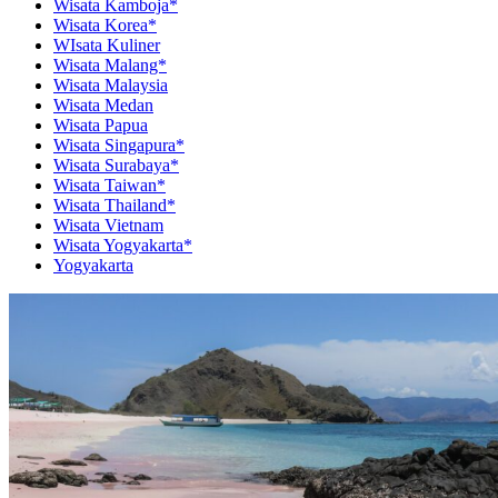
Wisata Kamboja*
Wisata Korea*
WIsata Kuliner
Wisata Malang*
Wisata Malaysia
Wisata Medan
Wisata Papua
Wisata Singapura*
Wisata Surabaya*
Wisata Taiwan*
Wisata Thailand*
Wisata Vietnam
Wisata Yogyakarta*
Yogyakarta