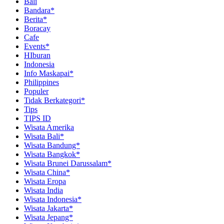
Bali
Bandara*
Berita*
Boracay
Cafe
Events*
HIburan
Indonesia
Info Maskapai*
Philippines
Populer
Tidak Berkategori*
Tips
TIPS ID
Wisata Amerika
Wisata Bali*
Wisata Bandung*
Wisata Bangkok*
Wisata Brunei Darussalam*
Wisata China*
Wisata Eropa
Wisata India
Wisata Indonesia*
Wisata Jakarta*
Wisata Jepang*