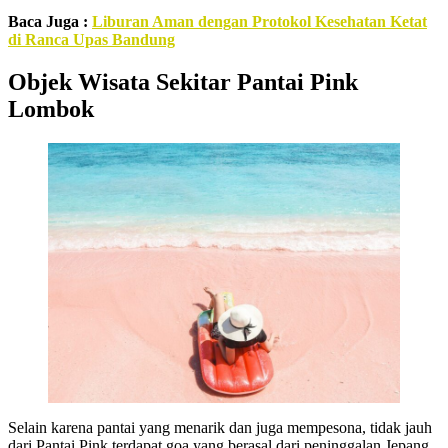
Baca Juga :
Liburan Aman dengan Protokol Kesehatan Ketat
di Ranca Upas Bandung
Objek Wisata Sekitar Pantai Pink
Lombok
Selain karena pantai yang menarik dan juga mempesona, tidak jauh
dari Pantai Pink terdapat goa yang berasal dari peninggalan Jepang