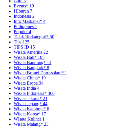
Cafe
3
Events*
19
HIburan
7
Indonesia
2
Info Maskapai*
4
Philippines
1
Populer
4
Tidak Berkategori*
50
Tips
125
TIPS ID
15
Wisata Amerika
22
Wisata Bali*
105
Wisata Bandung*
14
Wisata Bangkok*
8
Wisata Brunei Darussalam*
1
Wisata China*
19
Wisata Eropa
34
Wisata India
4
Wisata Indonesia*
366
Wisata Jakarta*
21
Wisata Jepang*
44
Wisata Kamboja*
6
Wisata Korea*
17
WIsata Kuliner
1
Wisata Malang*
23