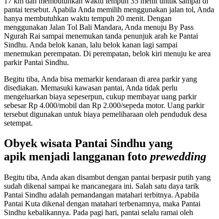
17 km dan membutuhkan waktu tempuh 35 menit untuk sampai di
pantai tersebut. Apabila Anda memilih menggunakan jalan tol, Anda
hanya membutuhkan waktu tempuh 20 menit. Dengan
menggunakan Jalan Tol Bali Mandara, Anda menuju By Pass
Ngurah Rai sampai menemukan tanda penunjuk arah ke Pantai
Sindhu. Anda belok kanan, lalu belok kanan lagi sampai
menemukan perempatan. Di perempatan, belok kiri menuju ke area
parkir Pantai Sindhu.
Begitu tiba, Anda bisa memarkir kendaraan di area parkir yang
disediakan. Memasuki kawasan pantai, Anda tidak perlu
mengeluarkan biaya sepeserpun, cukup membayar uang parkir
sebesar Rp 4.000/mobil dan Rp 2.000/sepeda motor. Uang parkir
tersebut digunakan untuk biaya pemeliharaan oleh penduduk desa
setempat.
Obyek wisata Pantai Sindhu yang
apik
menjadi langganan foto
prewedding
Begitu tiba, Anda akan disambut dengan pantai berpasir putih yang
sudah dikenal sampai ke mancanegara ini. Salah satu daya tarik
Pantai Sindhu adalah pemandangan matahari terbitnya. Apabila
Pantai Kuta dikenal dengan matahari terbenamnya, maka Pantai
Sindhu kebalikannya. Pada pagi hari, pantai selalu ramai oleh