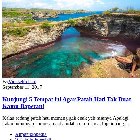
By
Vienselin Lim
September 11, 2017
Kunjungi 5 Tempat ini Agar Patah Hati Tak Buat
Kamu Baperan!
Kalau sedang patah hati memang gak enak yah rasanya.Apalagi
kalau hubungan kamu sama dia udah cukup lama.Tapi tenang,…
Airpaziklopedia
Wisata Indonesia*