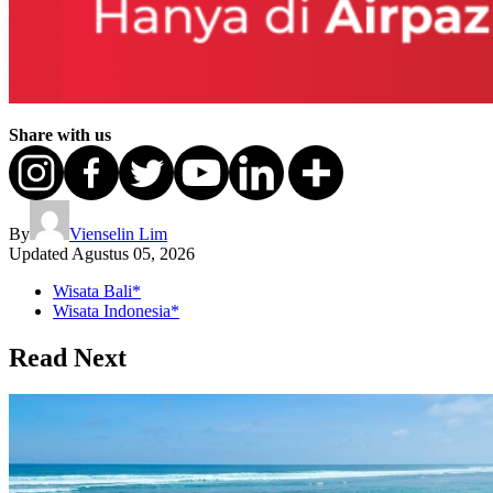
Share with us
By
Vienselin Lim
Updated
Agustus 05, 2026
Wisata Bali*
Wisata Indonesia*
Read Next