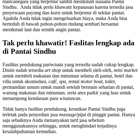
mancanegara yang berjemur sambil menikmati suasana Pantai
Sindhu. Anda tidak perlu khawatir kepanasan karena tersedia jasa
penyewaan payung dan kursi untuk berjemur di sekitar pantai.
Apabila Anda tidak ingin mengeluarkan biaya, maka Anda bisa
berteduh di bawah pohon-pohon rindang sembari bersantai
menikmati laut dan semilir angin pantai.
Tak perlu khawatir! Faslitas lengkap ada
di Pantai Sindhu
Fasilitas pendukung pariwisata yang tersedia sudah cukup lengkap.
Disini sudah tersedia
art shop
untuk membeli oleh-oleh,
mini market
untuk membeli makanan dan minuman selama di pantai, hotel dan
villa untuk akomodasi,
café, spa,
rental
motor boat
, toilet,
permandian umum untuk mandi setelah bermain seharian di pantai,
warung makanan dan minuman, serta area parkir yang luas untuk
menampung kendaraan para wisatawan.
Tidak hanya fasilitas pendukung, keunikan Pantai Sindhu juga
terletak pada penyedian jasa
massage
/pijat di pinggir pantai. Hanya
saja sebaiknya Anda menanyakan tarif jasa sebelum
menggunakannya sehingga, untuk menghindari terjadinya
kesalahpahaman kemudian.