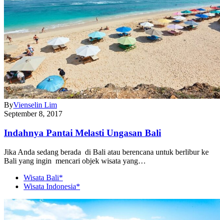
By
Vienselin Lim
September 8, 2017
Indahnya Pantai Melasti Ungasan Bali
Jika Anda sedang berada di Bali atau berencana untuk berlibur ke
Bali yang ingin mencari objek wisata yang…
Wisata Bali*
Wisata Indonesia*