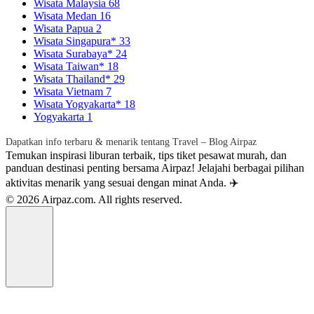
Wisata Malaysia
68
Wisata Medan
16
Wisata Papua
2
Wisata Singapura*
33
Wisata Surabaya*
24
Wisata Taiwan*
18
Wisata Thailand*
29
Wisata Vietnam
7
Wisata Yogyakarta*
18
Yogyakarta
1
Dapatkan info terbaru & menarik tentang Travel – Blog Airpaz
Temukan inspirasi liburan terbaik, tips tiket pesawat murah, dan
panduan destinasi penting bersama Airpaz! Jelajahi berbagai pilihan
aktivitas menarik yang sesuai dengan minat Anda. ✈️
© 2026 Airpaz.com. All rights reserved.