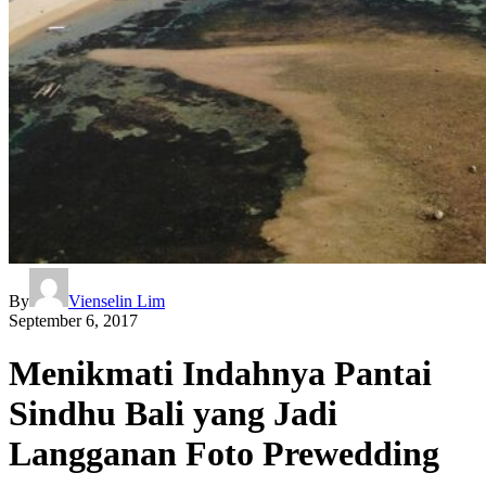
By
Vienselin Lim
September 6, 2017
Menikmati Indahnya Pantai
Sindhu Bali yang Jadi
Langganan Foto Prewedding