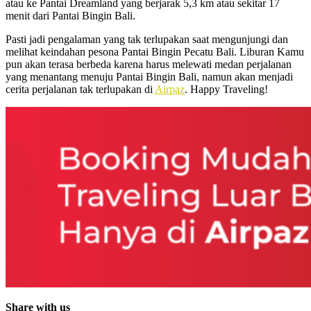
atau ke Pantai Dreamland yang berjarak 5,3 km atau sekitar 17
menit dari Pantai Bingin Bali.
Pasti jadi pengalaman yang tak terlupakan saat mengunjungi dan
melihat keindahan pesona Pantai Bingin Pecatu Bali. Liburan Kamu
pun akan terasa berbeda karena harus melewati medan perjalanan
yang menantang menuju Pantai Bingin Bali, namun akan menjadi
cerita perjalanan tak terlupakan di
Airpaz
. Happy Traveling!
Share with us