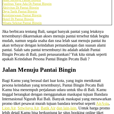
Fasilitas Yang Ada Di Pantai Bingin
Aktivitas Di Pantai Bingin
Daya Tarik Pantai Bingin
Keistimewaan Pantai Bingin
Hotel Di Pantai Bingin
Wisata Sekitar Pantai Bingin
Jika berbicara tentang Bali, sangat banyak pantai yang letaknya
tersembunyi dikarenakan akses menuju pantai tersebut tidak begitu
mudah, namun segala usaha dan rasa lelah saat menuju pantai itu
akan terbayar dengan keindahan pemandangan dan suasan alami
pantai. Salah satu pantai tersembunyi itu adalah adalah Pantai
Bingin Pecatu di Bali, pasti penasarankan? Yuk kita simak seperti
apakah Keindahan Pesona Pantai Bingin Pecatu Bali ?
Jalan Menuju Pantai Bingin
Bagi Kamu yang berasal dari luar kota, yang ingin menikmati
pesona keindahan yang tersembunyi, Pantai Bingin Pecatu Bali
Kamu bisa menempuh perjalanan udara untuk tiba di Bali. Kamu
tinggal berangkat dengan menggunakan maskapai tujuan Bandara
Internasional Ngurah Rai Bali. Banyak maskapai yang menawarkan
promo tiket pesawat murah tujuan bandara tersebut seperti
AirAsia
,
Lion Air,
Sriwijaya Air,
Batik Air
dan lain-lain.
Untuk harga promo
lebih detail Kamu bisa berkunjung ke situs booking online tiket