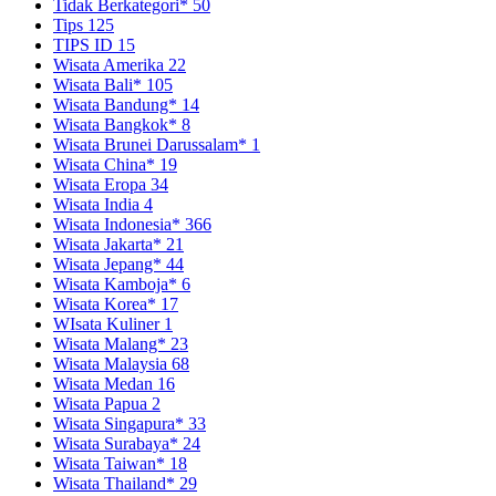
Tidak Berkategori*
50
Tips
125
TIPS ID
15
Wisata Amerika
22
Wisata Bali*
105
Wisata Bandung*
14
Wisata Bangkok*
8
Wisata Brunei Darussalam*
1
Wisata China*
19
Wisata Eropa
34
Wisata India
4
Wisata Indonesia*
366
Wisata Jakarta*
21
Wisata Jepang*
44
Wisata Kamboja*
6
Wisata Korea*
17
WIsata Kuliner
1
Wisata Malang*
23
Wisata Malaysia
68
Wisata Medan
16
Wisata Papua
2
Wisata Singapura*
33
Wisata Surabaya*
24
Wisata Taiwan*
18
Wisata Thailand*
29