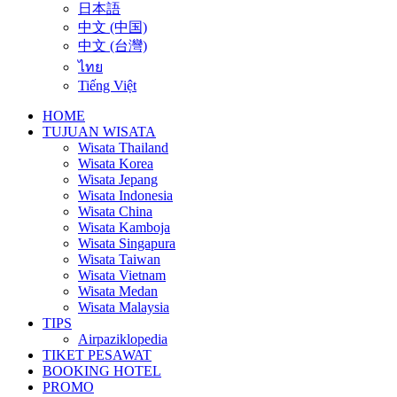
日本語
中文 (中国)
中文 (台灣)
ไทย
Tiếng Việt
HOME
TUJUAN WISATA
Wisata Thailand
Wisata Korea
Wisata Jepang
Wisata Indonesia
Wisata China
Wisata Kamboja
Wisata Singapura
Wisata Taiwan
Wisata Vietnam
Wisata Medan
Wisata Malaysia
TIPS
Airpaziklopedia
TIKET PESAWAT
BOOKING HOTEL
PROMO