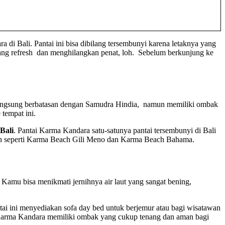
di Bali. Pantai ini bisa dibilang tersembunyi karena letaknya yang
a yang refresh dan menghilangkan penat, loh. Sebelum berkunjung ke
ni langsung berbatasan dengan Samudra Hindia, namun memiliki ombak
tempat ini.
Bali
. Pantai Karma Kandara satu-satunya pantai tersembunyi di Bali
in seperti Karma Beach Gili Meno dan Karma Beach Bahama.
. Kamu bisa menikmati jernihnya air laut yang sangat bening,
tai ini menyediakan sofa day bed untuk berjemur atau bagi wisatawan
i Karma Kandara memiliki ombak yang cukup tenang dan aman bagi