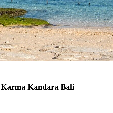
 Karma Kandara Bali