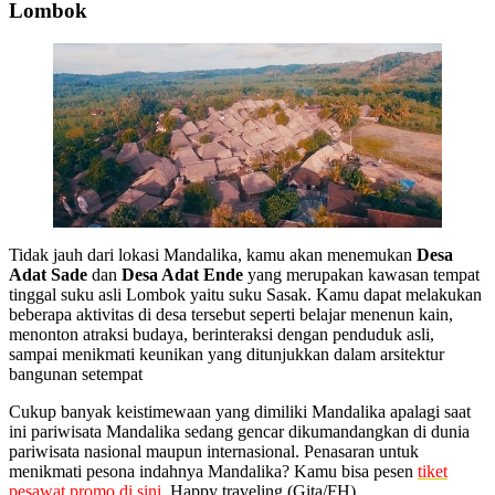
Lombok
Tidak jauh dari lokasi Mandalika, kamu akan menemukan
Desa
Adat Sade
dan
Desa Adat Ende
yang merupakan kawasan tempat
tinggal suku asli Lombok yaitu suku Sasak. Kamu dapat melakukan
beberapa aktivitas di desa tersebut seperti belajar menenun kain,
menonton atraksi budaya, berinteraksi dengan penduduk asli,
sampai menikmati keunikan yang ditunjukkan dalam arsitektur
bangunan setempat
Cukup banyak keistimewaan yang dimiliki Mandalika apalagi saat
ini pariwisata Mandalika sedang gencar dikumandangkan di dunia
pariwisata nasional maupun internasional. Penasaran untuk
menikmati pesona indahnya Mandalika? Kamu bisa pesen
tiket
pesawat promo di sini
. Happy traveling (Gita/FH)