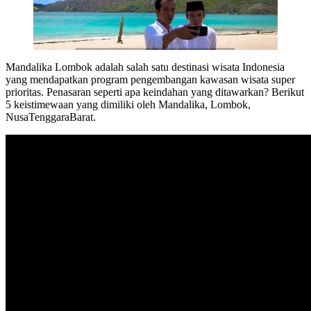
Mandalika Lombok adalah salah satu destinasi wisata Indonesia
yang mendapatkan program pengembangan kawasan wisata super
prioritas. Penasaran seperti apa keindahan yang ditawarkan? Berikut
5 keistimewaan yang dimiliki oleh Mandalika, Lombok,
NusaTenggaraBarat.