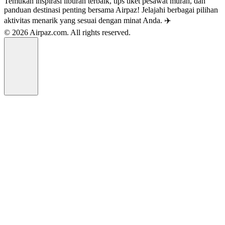
Temukan inspirasi liburan terbaik, tips tiket pesawat murah, dan
panduan destinasi penting bersama Airpaz! Jelajahi berbagai pilihan
aktivitas menarik yang sesuai dengan minat Anda. ✈️
© 2026 Airpaz.com. All rights reserved.