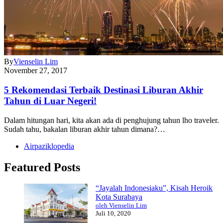
By
Vienselin Lim
November 27, 2017
5 Rekomendasi Terbaik Destinasi Liburan Akhir
Tahun di Luar Negeri!
Dalam hitungan hari, kita akan ada di penghujung tahun lho traveler.
Sudah tahu, bakalan liburan akhir tahun dimana?…
Airpaziklopedia
Featured Posts
“Jayalah Indonesiaku”, Kisah Heroik
Kota Surabaya
oleh Vienselin Lim
Juli 10, 2020