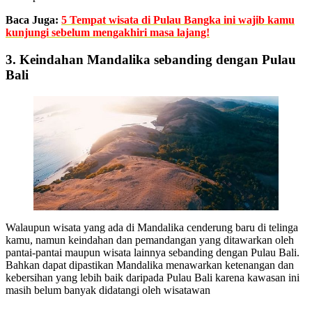
Baca Juga:
5 Tempat wisata di Pulau Bangka ini wajib kamu
kunjungi sebelum mengakhiri masa lajang!
3. Keindahan Mandalika sebanding dengan Pulau
Bali
Walaupun wisata yang ada di Mandalika cenderung baru di telinga
kamu, namun keindahan dan pemandangan yang ditawarkan oleh
pantai-pantai maupun wisata lainnya sebanding dengan Pulau Bali.
Bahkan dapat dipastikan Mandalika menawarkan ketenangan dan
kebersihan yang lebih baik daripada Pulau Bali karena kawasan ini
masih belum banyak didatangi oleh wisatawan