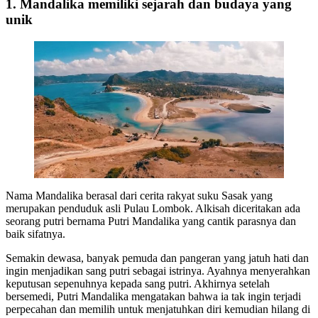
1. Mandalika memiliki sejarah dan budaya yang
unik
Nama Mandalika berasal dari cerita rakyat suku Sasak yang
merupakan penduduk asli Pulau Lombok. Alkisah diceritakan ada
seorang putri bernama Putri Mandalika yang cantik parasnya dan
baik sifatnya.
Semakin dewasa, banyak pemuda dan pangeran yang jatuh hati dan
ingin menjadikan sang putri sebagai istrinya. Ayahnya menyerahkan
keputusan sepenuhnya kepada sang putri. Akhirnya setelah
bersemedi, Putri Mandalika mengatakan bahwa ia tak ingin terjadi
perpecahan dan memilih untuk menjatuhkan diri kemudian hilang di