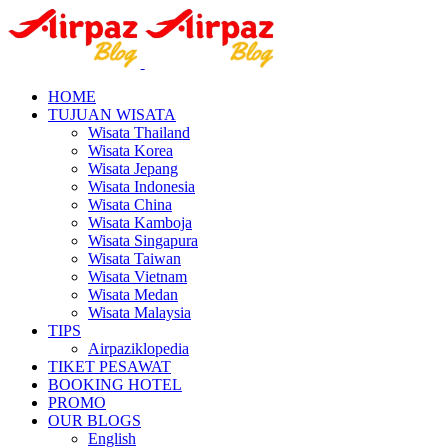
HOME
TUJUAN WISATA
Wisata Thailand
Wisata Korea
Wisata Jepang
Wisata Indonesia
Wisata China
Wisata Kamboja
Wisata Singapura
Wisata Taiwan
Wisata Vietnam
Wisata Medan
Wisata Malaysia
TIPS
Airpaziklopedia
TIKET PESAWAT
BOOKING HOTEL
PROMO
OUR BLOGS
English