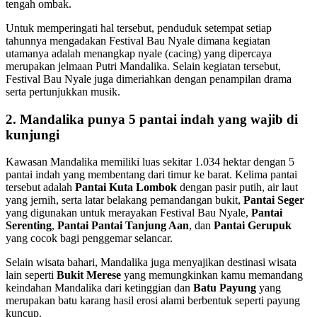
tengah ombak.
Untuk memperingati hal tersebut, penduduk setempat setiap
tahunnya mengadakan Festival Bau Nyale dimana kegiatan
utamanya adalah menangkap nyale (cacing) yang dipercaya
merupakan jelmaan Putri Mandalika. Selain kegiatan tersebut,
Festival Bau Nyale juga dimeriahkan dengan penampilan drama
serta pertunjukkan musik.
2. Mandalika punya 5 pantai indah yang wajib di
kunjungi
Kawasan Mandalika memiliki luas sekitar 1.034 hektar dengan 5
pantai indah yang membentang dari timur ke barat. Kelima pantai
tersebut adalah
Pantai Kuta Lombok
dengan pasir putih, air laut
yang jernih, serta latar belakang pemandangan bukit,
Pantai Seger
yang digunakan untuk merayakan Festival Bau Nyale,
Pantai
Serenting
,
Pantai Pantai Tanjung Aan
, dan
Pantai Gerupuk
yang cocok bagi penggemar selancar.
Selain wisata bahari, Mandalika juga menyajikan destinasi wisata
lain seperti
Bukit Merese
yang memungkinkan kamu memandang
keindahan Mandalika dari ketinggian dan
Batu Payung
yang
merupakan batu karang hasil erosi alami berbentuk seperti payung
kuncup.