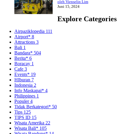
oleh Vienselin Lim
Juni 15, 2024
Explore Categories
Airpaziklopedia
111
Airport*
8
Attractions
3
Bali
1
Bandara*
504
Berita*
6
Boracay
1
Cafe
3
Events*
19
HIburan
7
Indonesia
2
Info Maskapai*
4
Philippines
1
Populer
4
Tidak Berkategori*
50
Tips
125
TIPS ID
15
Wisata Amerika
22
Wisata Bali*
105
Wisata Bandung*
14