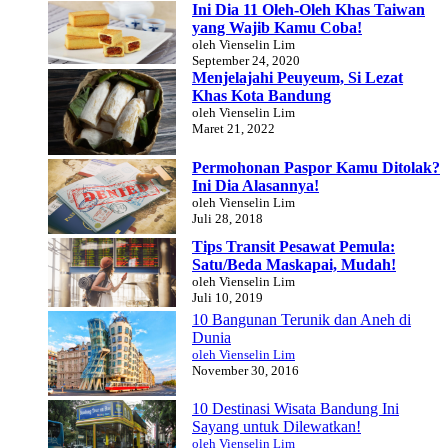
Ini Dia 11 Oleh-Oleh Khas Taiwan
yang Wajib Kamu Coba!
oleh Vienselin Lim
September 24, 2020
Menjelajahi Peuyeum, Si Lezat
Khas Kota Bandung
oleh Vienselin Lim
Maret 21, 2022
Permohonan Paspor Kamu Ditolak?
Ini Dia Alasannya!
oleh Vienselin Lim
Juli 28, 2018
Tips Transit Pesawat Pemula:
Satu/Beda Maskapai, Mudah!
oleh Vienselin Lim
Juli 10, 2019
10 Bangunan Terunik dan Aneh di
Dunia
oleh Vienselin Lim
November 30, 2016
10 Destinasi Wisata Bandung Ini
Sayang untuk Dilewatkan!
oleh Vienselin Lim