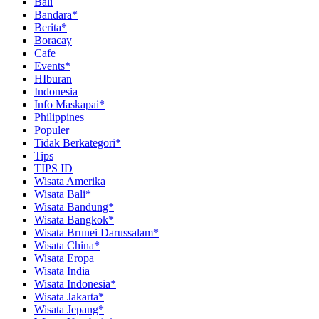
Bali
Bandara*
Berita*
Boracay
Cafe
Events*
HIburan
Indonesia
Info Maskapai*
Philippines
Populer
Tidak Berkategori*
Tips
TIPS ID
Wisata Amerika
Wisata Bali*
Wisata Bandung*
Wisata Bangkok*
Wisata Brunei Darussalam*
Wisata China*
Wisata Eropa
Wisata India
Wisata Indonesia*
Wisata Jakarta*
Wisata Jepang*