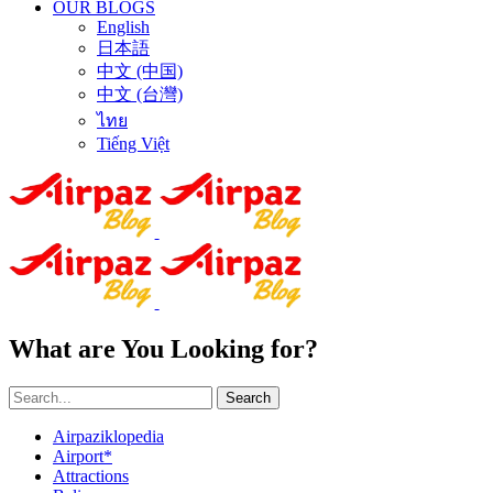
OUR BLOGS
English
日本語
中文 (中国)
中文 (台灣)
ไทย
Tiếng Việt
What are You Looking for?
Search
Airpaziklopedia
Airport*
Attractions