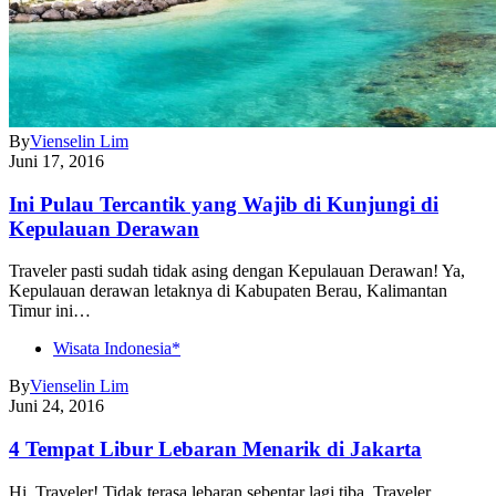
By
Vienselin Lim
Juni 17, 2016
Ini Pulau Tercantik yang Wajib di Kunjungi di
Kepulauan Derawan
Traveler pasti sudah tidak asing dengan Kepulauan Derawan! Ya,
Kepulauan derawan letaknya di Kabupaten Berau, Kalimantan
Timur ini…
Wisata Indonesia*
By
Vienselin Lim
Juni 24, 2016
4 Tempat Libur Lebaran Menarik di Jakarta
Hi, Traveler! Tidak terasa lebaran sebentar lagi tiba. Traveler