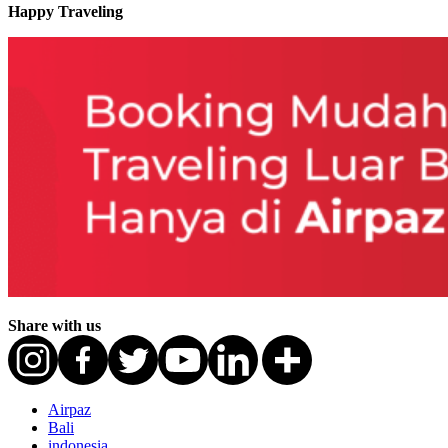
Happy Traveling
Share with us
Airpaz
Bali
indonesia