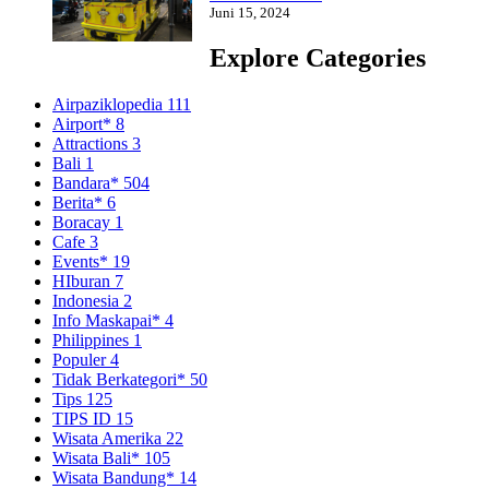
Juni 15, 2024
Explore Categories
Airpaziklopedia
111
Airport*
8
Attractions
3
Bali
1
Bandara*
504
Berita*
6
Boracay
1
Cafe
3
Events*
19
HIburan
7
Indonesia
2
Info Maskapai*
4
Philippines
1
Populer
4
Tidak Berkategori*
50
Tips
125
TIPS ID
15
Wisata Amerika
22
Wisata Bali*
105
Wisata Bandung*
14