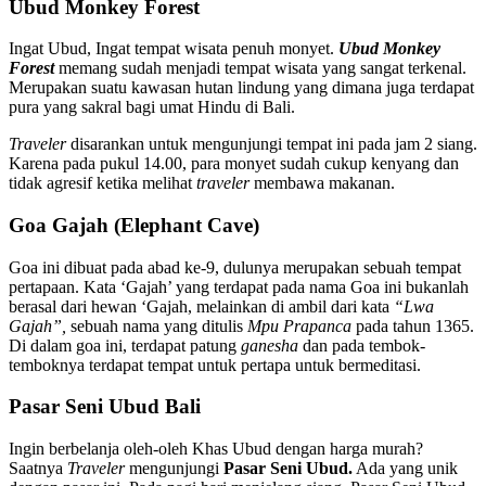
Ubud Monkey Forest
Ingat Ubud, Ingat tempat wisata penuh monyet.
Ubud Monkey
Forest
memang sudah menjadi tempat wisata yang sangat terkenal.
Merupakan suatu kawasan hutan lindung yang dimana juga terdapat
pura yang sakral bagi umat Hindu di Bali.
Traveler
disarankan untuk mengunjungi tempat ini pada jam 2 siang.
Karena pada pukul 14.00, para monyet sudah cukup kenyang dan
tidak agresif ketika melihat
traveler
membawa makanan.
Goa Gajah (Elephant Cave)
Goa ini dibuat pada abad ke-9, dulunya merupakan sebuah tempat
pertapaan. Kata ‘Gajah’ yang terdapat pada nama Goa ini bukanlah
berasal dari hewan ‘Gajah, melainkan di ambil dari kata
“Lwa
Gajah”,
sebuah nama yang ditulis
Mpu Prapanca
pada tahun 1365.
Di dalam goa ini, terdapat patung
ganesha
dan pada tembok-
temboknya terdapat tempat untuk pertapa untuk bermeditasi.
Pasar Seni Ubud Bali
Ingin berbelanja oleh-oleh Khas Ubud dengan harga murah?
Saatnya
Traveler
mengunjungi
Pasar Seni Ubud.
Ada yang unik