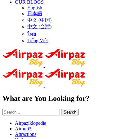
OUR BLOGS
English
日本語
中文 (中国)
中文 (台灣)
ไทย
Tiếng Việt
What are You Looking for?
Search
Airpaziklopedia
Airport*
Attractions