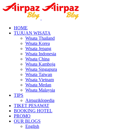
HOME
TUJUAN WISATA
Wisata Thailand
Wisata Korea
Wisata Jepang
Wisata Indonesia
Wisata China
Wisata Kamboja
Wisata Singapura
Wisata Taiwan
Wisata Vietnam
Wisata Medan
Wisata Malaysia
TIPS
Airpaziklopedia
TIKET PESAWAT
BOOKING HOTEL
PROMO
OUR BLOGS
English