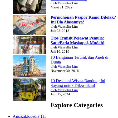
oleh Vienselin Lim
Maret 21, 2022
Permohonan Paspor Kamu Ditolak?
Ini Dia Alasannya!
oleh Vienselin Lim
Juli 28, 2018
Tips Transit Pesawat Pemula:
Satu/Beda Maskapai, Mudah!
oleh Vienselin Lim
Juli 10, 2019
10 Bangunan Terunik dan Aneh di
Dunia
oleh Vienselin Lim
November 30, 2016
10 Destinasi Wisata Bandung Ini
Sayang untuk Dilewatkan!
oleh Vienselin Lim
Juni 15, 2024
Explore Categories
Airpaziklopedia
111