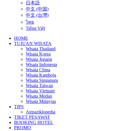
日本語
中文 (中国)
中文 (台灣)
ไทย
Tiếng Việt
HOME
TUJUAN WISATA
Wisata Thailand
Wisata Korea
Wisata Jepang
Wisata Indonesia
Wisata China
Wisata Kamboja
Wisata Singapura
Wisata Taiwan
Wisata Vietnam
Wisata Medan
Wisata Malaysia
TIPS
Airpaziklopedia
TIKET PESAWAT
BOOKING HOTEL
PROMO