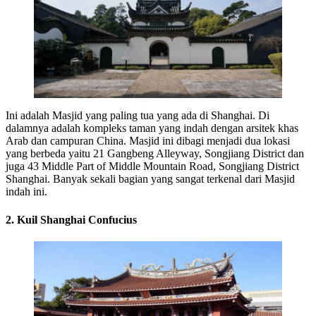
Ini adalah Masjid yang paling tua yang ada di Shanghai. Di
dalamnya adalah kompleks taman yang indah dengan arsitek khas
Arab dan campuran China. Masjid ini dibagi menjadi dua lokasi
yang berbeda yaitu 21 Gangbeng Alleyway, Songjiang District dan
juga 43 Middle Part of Middle Mountain Road, Songjiang District
Shanghai. Banyak sekali bagian yang sangat terkenal dari Masjid
indah ini.
2. Kuil Shanghai Confucius