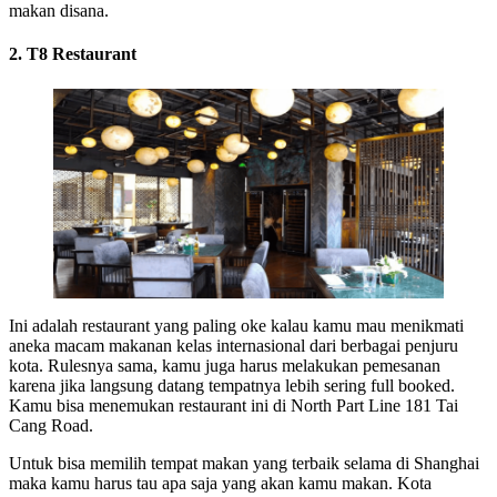
makan disana.
2. T8 Restaurant
Ini adalah restaurant yang paling oke kalau kamu mau menikmati
aneka macam makanan kelas internasional dari berbagai penjuru
kota. Rulesnya sama, kamu juga harus melakukan pemesanan
karena jika langsung datang tempatnya lebih sering full booked.
Kamu bisa menemukan restaurant ini di North Part Line 181 Tai
Cang Road.
Untuk bisa memilih tempat makan yang terbaik selama di Shanghai
maka kamu harus tau apa saja yang akan kamu makan. Kota