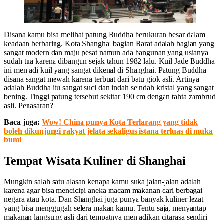
Disana kamu bisa melihat patung Buddha berukuran besar dalam
keadaan berbaring. Kota Shanghai bagian Barat adalah bagian yang
sangat modern dan maju pesat namun ada bangunan yang usianya
sudah tua karena dibangun sejak tahun 1982 lalu. Kuil Jade Buddha
ini menjadi kuil yang sangat dikenal di Shanghai. Patung Buddha
disana sangat mewah karena terbuat dari batu giok asli. Artinya
adalah Buddha itu sangat suci dan indah seindah kristal yang sangat
bening. Tinggi patung tersebut sekitar 190 cm dengan tahta zambrud
asli. Penasaran?
Baca juga:
Wow! China punya Kota Terlarang yang tidak
boleh dikunjungi rakyat jelata sekaligus istana terluas di muka
bumi
Tempat Wisata Kuliner di Shanghai
Mungkin salah satu alasan kenapa kamu suka jalan-jalan adalah
karena agar bisa mencicipi aneka macam makanan dari berbagai
negara atau kota. Dan Shanghai juga punya banyak kuliner lezat
yang bisa menggugah selera makan kamu. Tentu saja, menyantap
makanan langsung asli dari tempatnya menjadikan citarasa sendiri