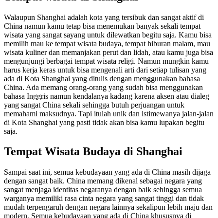
Walaupun Shanghai adalah kota yang tersibuk dan sangat aktif di
China namun kamu tetap bisa menemukan banyak sekali tempat
wisata yang sangat sayang untuk dilewatkan begitu saja. Kamu bisa
memilih mau ke tempat wisata budaya, tempat hiburan malam, mau
wisata kuliner dan memanjakan perut dan lidah, atau kamu juga bisa
mengunjungi berbagai tempat wisata religi. Namun mungkin kamu
harus kerja keras untuk bisa mengenali arti dari setiap tulisan yang
ada di Kota Shanghai yang ditulis dengan menggunakan bahasa
China. Ada memang orang-orang yang sudah bisa menggunakan
bahasa Inggris namun kendalanya kadang karena aksen atau dialeg
yang sangat China sekali sehingga butuh perjuangan untuk
memahami maksudnya. Tapi itulah unik dan istimewanya jalan-jalan
di Kota Shanghai yang pasti tidak akan bisa kamu lupakan begitu
saja.
Tempat Wisata Budaya di Shanghai
Sampai saat ini, semua kebudayaan yang ada di China masih dijaga
dengan sangat baik. China memang dikenal sebagai negara yang
sangat menjaga identitas negaranya dengan baik sehingga semua
warganya memiliki rasa cinta negara yang sangat tinggi dan tidak
mudah terpengaruh dengan negara lainnya sekalipun lebih maju dan
modern. Semua kebudayaan yang ada di China khususnya di