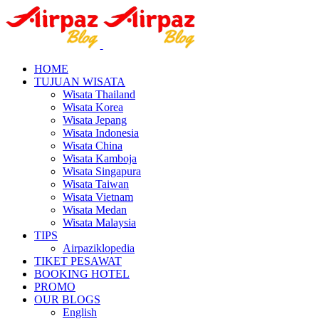
HOME
TUJUAN WISATA
Wisata Thailand
Wisata Korea
Wisata Jepang
Wisata Indonesia
Wisata China
Wisata Kamboja
Wisata Singapura
Wisata Taiwan
Wisata Vietnam
Wisata Medan
Wisata Malaysia
TIPS
Airpaziklopedia
TIKET PESAWAT
BOOKING HOTEL
PROMO
OUR BLOGS
English