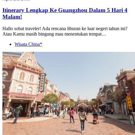
Itinerary Lengkap Ke Guangzhou Dalam 5 Hari 4
Malam!
Hallo sobat traveler! Ada rencana liburan ke luar negeri tahun ini?
Atau Kamu masih bingung mau menentukan tempat…
Wisata China*