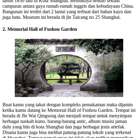
tahun 1850 lalu di Kota Shanghai. Bentuknya sendiri sekilas
campuran antara gaya rumah-rumah inggris dan kebudayaan China.
Bangunan ini terdiri dari 2 lantai yang terbuat dari bahan kayu dan
juga batu. Museum ini berada di jln Taicang no 25 Shanghai.
2. Memorial Hall of Fushou Garden
Buat kamu yang takut dengan kompleks pemakaman maka dijamin
ketika kamu datang ke Memorial Hall of Fushou Garden. Tempat ini
berada di Jln Wai Qingsong dan menjadi tempat untuk menyimpan
berbagai naskah kuno, barang-barang antic, album musisi jaman
dulu yang hits di kota Shanghai dan juga berbagai jenis artefak.
Disana kamu juga bisa melihat patung-patung tokoh yang terkenal
di Shanghai. Tempat pemakaman ini tidak akan terlihat mengerikan