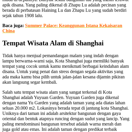
apik disana. Yang paling dikenal di Zhapu Lu adalah pecinan yang
berada di perbatasan Haining Lu dan Zhapu Lu yang sudah berdiri
sejak tahun 1908 lalu.
Baca juga:
Summer Palace: Keanggunan Istana Kekaisaran
China
Tempat Wisata Alam di Shanghai
Tidak hanya menjual pemandangan malam yang indah dengan
lampu berwarna-warni saja, Kota Shanghai juga memiliki banyak
tempat yang cocok untuk kamu menikmati berbagai keindahan alam
disana. Untuk yang penat dan stress dengan segala aktivitas yang
ada maka kamu bisa pilih untuk jalan-jalan kesana dijamin pikiran
akan langsung segar kembali.
Salah satu tempat wisata alam yang sangat terkenal di Kota
Shanghai adalah Yuyuan Garden. Yuyuan Garden juga dikenal
dengan nama Yu Garden yang adalah taman yang ada diatas lahan
seluas 20.000 m2. Lokasinya berada tepat di jantung kota Shanghai.
Uniknya dari taman ini adalah arsitektur bangunan dengan gaya
oriental dan bentuk atapnya runcing dengan sudut yang lancip. Yang
paling mendominasi bangunan tersebut adalah warna merah dan
juga gold atau emas. Ini adalah taman dengan predikat terbaik