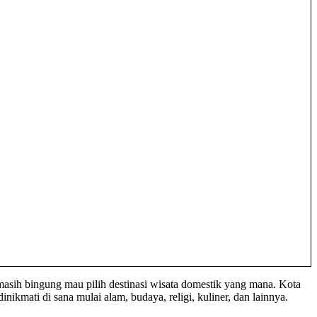
masih bingung mau pilih destinasi wisata domestik yang mana. Kota
nikmati di sana mulai alam, budaya, religi, kuliner, dan lainnya.