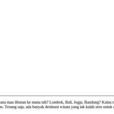
ncana mau liburan ke mana nih? Lombok, Bali, Jogja, Bandung? Kalau 
. Tenang saja, ada banyak destinasi wisata yang tak kalah seru untuk di