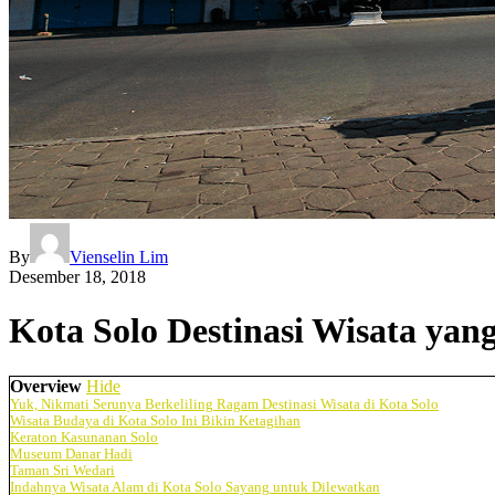
By
Vienselin Lim
Desember 18, 2018
Kota Solo Destinasi Wisata yan
Overview
Hide
Yuk, Nikmati Serunya Berkeliling Ragam Destinasi Wisata di Kota Solo
Wisata Budaya di Kota Solo Ini Bikin Ketagihan
Keraton Kasunanan Solo
Museum Danar Hadi
Taman Sri Wedari
Indahnya Wisata Alam di Kota Solo Sayang untuk Dilewatkan