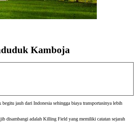
enduduk Kamboja
begitu jauh dari Indonesia sehingga biaya transportasinya lebih
b disambangi adalah Killing Field yang memiliki catatan sejarah