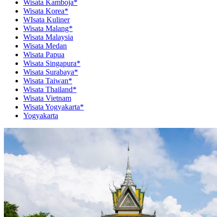
Wisata Kamboja*
Wisata Korea*
WIsata Kuliner
Wisata Malang*
Wisata Malaysia
Wisata Medan
Wisata Papua
Wisata Singapura*
Wisata Surabaya*
Wisata Taiwan*
Wisata Thailand*
Wisata Vietnam
Wisata Yogyakarta*
Yogyakarta