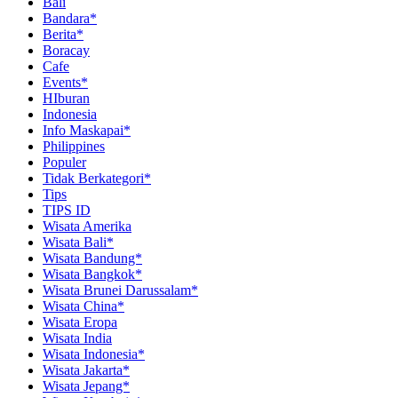
Bali
Bandara*
Berita*
Boracay
Cafe
Events*
HIburan
Indonesia
Info Maskapai*
Philippines
Populer
Tidak Berkategori*
Tips
TIPS ID
Wisata Amerika
Wisata Bali*
Wisata Bandung*
Wisata Bangkok*
Wisata Brunei Darussalam*
Wisata China*
Wisata Eropa
Wisata India
Wisata Indonesia*
Wisata Jakarta*
Wisata Jepang*