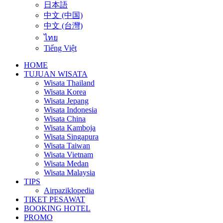
日本語
中文 (中国)
中文 (台灣)
ไทย
Tiếng Việt
HOME
TUJUAN WISATA
Wisata Thailand
Wisata Korea
Wisata Jepang
Wisata Indonesia
Wisata China
Wisata Kamboja
Wisata Singapura
Wisata Taiwan
Wisata Vietnam
Wisata Medan
Wisata Malaysia
TIPS
Airpaziklopedia
TIKET PESAWAT
BOOKING HOTEL
PROMO