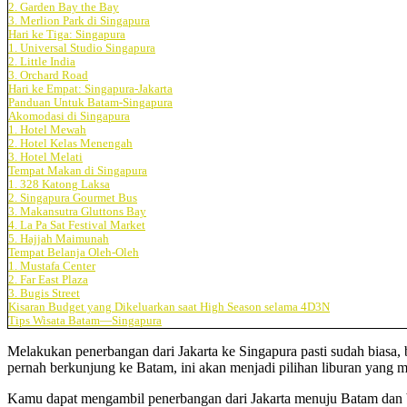
2. Garden Bay the Bay
3. Merlion Park di Singapura
Hari ke Tiga: Singapura
1. Universal Studio Singapura
2. Little India
3. Orchard Road
Hari ke Empat: Singapura-Jakarta
Panduan Untuk Batam-Singapura
Akomodasi di Singapura
1. Hotel Mewah
2. Hotel Kelas Menengah
3. Hotel Melati
Tempat Makan di Singapura
1. 328 Katong Laksa
2. Singapura Gourmet Bus
3. Makansutra Gluttons Bay
4. La Pa Sat Festival Market
5. Hajjah Maimunah
Tempat Belanja Oleh-Oleh
1. Mustafa Center
2. Far East Plaza
3. Bugis Street
Kisaran Budget yang Dikeluarkan saat High Season selama 4D3N
Tips Wisata Batam—Singapura
Melakukan penerbangan dari Jakarta ke Singapura pasti sudah bias
pernah berkunjung ke Batam, ini akan menjadi pilihan liburan yang
Kamu dapat mengambil penerbangan dari Jakarta menuju Batam dan bi