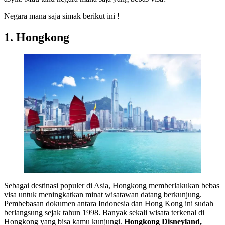
Negara mana saja simak berikut ini !
1. Hongkong
Sebagai destinasi populer di Asia, Hongkong memberlakukan bebas
visa untuk meningkatkan minat wisatawan datang berkunjung.
Pembebasan dokumen antara Indonesia dan Hong Kong ini sudah
berlangsung sejak tahun 1998. Banyak sekali wisata terkenal di
Hongkong yang bisa kamu kunjungi.
Hongkong Disneyland,