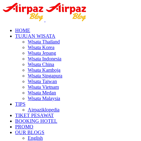
HOME
TUJUAN WISATA
Wisata Thailand
Wisata Korea
Wisata Jepang
Wisata Indonesia
Wisata China
Wisata Kamboja
Wisata Singapura
Wisata Taiwan
Wisata Vietnam
Wisata Medan
Wisata Malaysia
TIPS
Airpaziklopedia
TIKET PESAWAT
BOOKING HOTEL
PROMO
OUR BLOGS
English