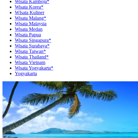
Wisata Kamboja*
Wisata Korea*
WIsata Kuliner
Wisata Malang*
Wisata Malaysia
Wisata Medan
Wisata Papua
Wisata Singapura*
Wisata Surabaya*
Wisata Taiwan*
Wisata Thailand*
Wisata Vietnam
Wisata Yogyakarta*
Yogyakarta