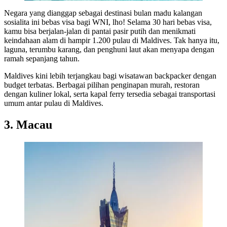
Negara yang dianggap sebagai destinasi bulan madu kalangan
sosialita ini bebas visa bagi WNI, lho! Selama 30 hari bebas visa,
kamu bisa berjalan-jalan di pantai pasir putih dan menikmati
keindahaan alam di hampir 1.200 pulau di Maldives. Tak hanya itu,
laguna, terumbu karang, dan penghuni laut akan menyapa dengan
ramah sepanjang tahun.
Maldives kini lebih terjangkau bagi wisatawan backpacker dengan
budget terbatas. Berbagai pilihan penginapan murah, restoran
dengan kuliner lokal, serta kapal ferry tersedia sebagai transportasi
umum antar pulau di Maldives.
3. Macau