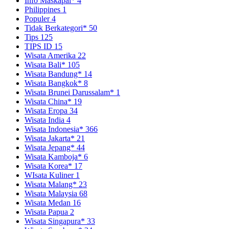
Info Maskapai*
4
Philippines
1
Populer
4
Tidak Berkategori*
50
Tips
125
TIPS ID
15
Wisata Amerika
22
Wisata Bali*
105
Wisata Bandung*
14
Wisata Bangkok*
8
Wisata Brunei Darussalam*
1
Wisata China*
19
Wisata Eropa
34
Wisata India
4
Wisata Indonesia*
366
Wisata Jakarta*
21
Wisata Jepang*
44
Wisata Kamboja*
6
Wisata Korea*
17
WIsata Kuliner
1
Wisata Malang*
23
Wisata Malaysia
68
Wisata Medan
16
Wisata Papua
2
Wisata Singapura*
33