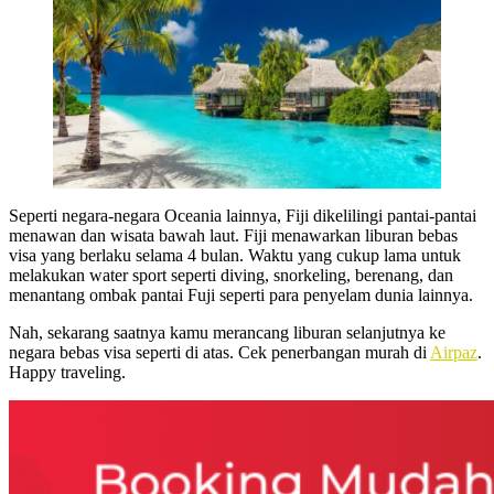
Seperti negara-negara Oceania lainnya, Fiji dikelilingi pantai-pantai
menawan dan wisata bawah laut. Fiji menawarkan liburan bebas
visa yang berlaku selama 4 bulan. Waktu yang cukup lama untuk
melakukan water sport seperti diving, snorkeling, berenang, dan
menantang ombak pantai Fuji seperti para penyelam dunia lainnya.
Nah, sekarang saatnya kamu merancang liburan selanjutnya ke
negara bebas visa seperti di atas. Cek penerbangan murah di
Airpaz
.
Happy traveling.