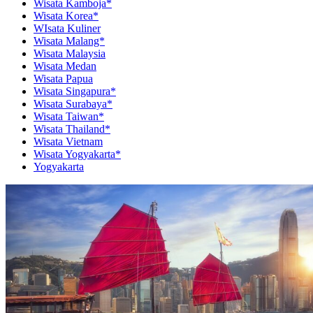
Wisata Kamboja*
Wisata Korea*
WIsata Kuliner
Wisata Malang*
Wisata Malaysia
Wisata Medan
Wisata Papua
Wisata Singapura*
Wisata Surabaya*
Wisata Taiwan*
Wisata Thailand*
Wisata Vietnam
Wisata Yogyakarta*
Yogyakarta