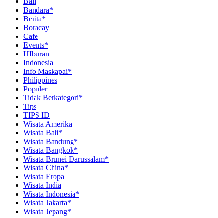
Bali
Bandara*
Berita*
Boracay
Cafe
Events*
HIburan
Indonesia
Info Maskapai*
Philippines
Populer
Tidak Berkategori*
Tips
TIPS ID
Wisata Amerika
Wisata Bali*
Wisata Bandung*
Wisata Bangkok*
Wisata Brunei Darussalam*
Wisata China*
Wisata Eropa
Wisata India
Wisata Indonesia*
Wisata Jakarta*
Wisata Jepang*