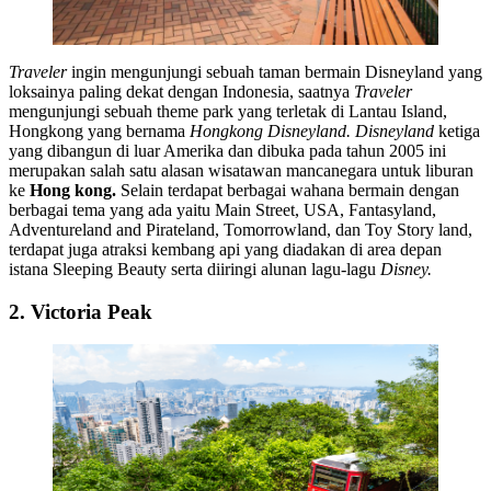
Traveler
ingin mengunjungi sebuah taman bermain Disneyland yang
loksainya paling dekat dengan Indonesia, saatnya
Traveler
mengunjungi sebuah theme park yang terletak di Lantau Island,
Hongkong yang bernama
Hongkong Disneyland. Disneyland
ketiga
yang dibangun di luar Amerika dan dibuka pada tahun 2005 ini
merupakan salah satu alasan wisatawan mancanegara untuk liburan
ke
Hong kong.
Selain terdapat berbagai wahana bermain dengan
berbagai tema yang ada yaitu Main Street, USA, Fantasyland,
Adventureland and Pirateland, Tomorrowland, dan Toy Story land,
terdapat juga atraksi kembang api yang diadakan di area depan
istana Sleeping Beauty serta diiringi alunan lagu-lagu
Disney.
2. Victoria Peak