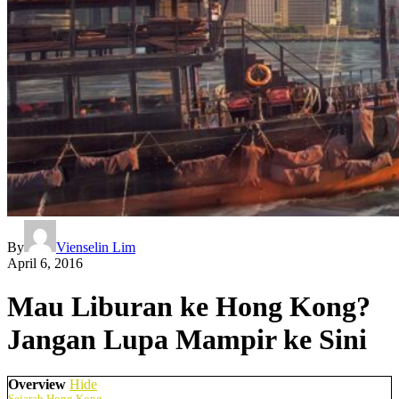
By
Vienselin Lim
April 6, 2016
Mau Liburan ke Hong Kong?
Jangan Lupa Mampir ke Sini
Overview
Hide
Sejarah Hong Kong