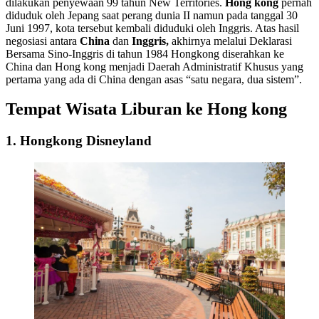
dilakukan penyewaan 99 tahun New Territories.
Hong kong
pernah
diduduk oleh Jepang saat perang dunia II namun pada tanggal 30
Juni 1997, kota tersebut kembali diduduki oleh Inggris. Atas hasil
negosiasi antara
China
dan
Inggris,
akhirnya melalui Deklarasi
Bersama Sino-Inggris di tahun 1984 Hongkong diserahkan ke
China dan Hong kong menjadi Daerah Administratif Khusus yang
pertama yang ada di China dengan asas “satu negara, dua sistem”.
Tempat Wisata Liburan ke Hong kong
1. Hongkong Disneyland