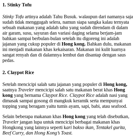
1. Stinky Tofu
Stinky Tofu
artinya adalah Tahu Busuk. walaupun dari namanya saja
sudah tidak menggugah selera, namun siapa sangka kalau ternyata
sebuah makanan yang adalah tahu yang sudah direndam di dalam
air garam, susu, sayuran dan variasi daging selama berjam-jam
bahkan sampai berbulan-bulan setelah itu digoreng ini adalah
jajanan yang cukup populer di
Hong kong.
Bahkan dulu, makanan
ini menjadi makanan khas kekaisaran. Makanan ini kulit luarnya
sangat renyah dan di dalamnya lembut dan disantap dengan saus
pedas.
2. Claypot Rice
Setelah mencicipi salah satu jajanan yang populer di
Hong kong,
saatnya
Traveler
mencicipi salah satu makanan berat khas
Hong
kong
yang bernama
Claypot Rice. Claypot Rice
adalah nasi yang
dimasak sampai gosong di mangkuk keramik serta mempunyai
topping yang beragam yaitu tumis ayam, sapi, babi, atau seafood.
Selain beberapa makanan khas
Hong kong
yang telah disebutkan,
Traveler
jangan lupa untuk mencicipi berbagai makanan khas
Hongkong yang lainnya seperti k
ari bakso ikan, Tentakel gurita,
Beef Curry, dan Hong Kong’s Toast.