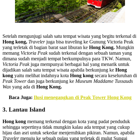
Setelah mengunjugi salah satu tempat wisata yang begitu terkenal di
Hong kong,
Traveler
juga bisa traveling ke Gunung Victoria Peak
yang terletak di bagian barat saat liburan ke
Hong Kong.
Mungkin
memang
Victoria Peak
sudah terkenal dengan sebuah taman yang
dimana sudah menjadi tempat berkumpulnya para TKW. Namun,
Victoria Peak
juga mempunyai berbagai hal yang menarik untuk
dijadikan salah satu tempat wisata apabila berkunjung ke
Hong
kong
yaitu melihat indahnya kota
Hong kong
secara keseluruhan di
Peak Tower
dan juga berkunjung ke
Museum Maddame Tussauds
Wax
yang ada di
Hong Kong.
Baca Juga:
Ilusi menegangkan di Peak Tower Hong Kong
3. Lantau Island
Hong kong
memang terkenal dengan kota yang padat penduduk
sehingga sepertinya tidak mungkin kalau ada tempat yang cukup
hijau dan asri untuk sekedar menjernihkan pikiran. Namun, apabila
Traveler
menuju ke sebuah pulau yang terletak di mulut Sungai