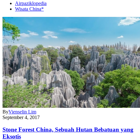
Airpaziklopedia
Wisata China*
By
Vienselin Lim
September 4, 2017
Stone Forest China, Sebuah Hutan Bebatuan yang
Eksotis