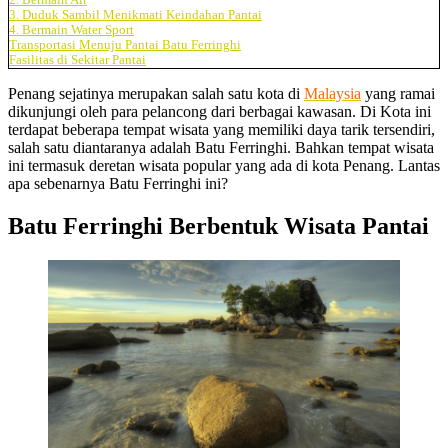
3. Duduk Sambil Menikmati Keindahan Pantai
4. Bermain Water Sport
Transportasi Menuju Pantai Batu Ferringhi
Fasilitas di Sekitar Pantai
Penang sejatinya merupakan salah satu kota di
Malaysia
yang ramai
dikunjungi oleh para pelancong dari berbagai kawasan. Di Kota ini
terdapat beberapa tempat wisata yang memiliki daya tarik tersendiri,
salah satu diantaranya adalah Batu Ferringhi. Bahkan tempat wisata
ini termasuk deretan wisata popular yang ada di kota Penang. Lantas
apa sebenarnya Batu Ferringhi ini?
Batu Ferringhi Berbentuk Wisata Pantai