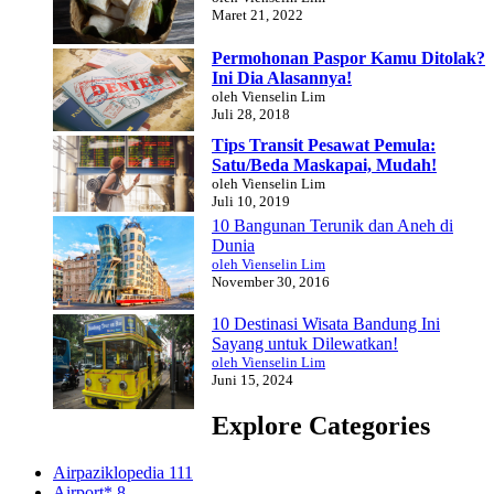
Maret 21, 2022
Permohonan Paspor Kamu Ditolak?
Ini Dia Alasannya!
oleh Vienselin Lim
Juli 28, 2018
Tips Transit Pesawat Pemula:
Satu/Beda Maskapai, Mudah!
oleh Vienselin Lim
Juli 10, 2019
10 Bangunan Terunik dan Aneh di
Dunia
oleh Vienselin Lim
November 30, 2016
10 Destinasi Wisata Bandung Ini
Sayang untuk Dilewatkan!
oleh Vienselin Lim
Juni 15, 2024
Explore Categories
Airpaziklopedia
111
Airport*
8