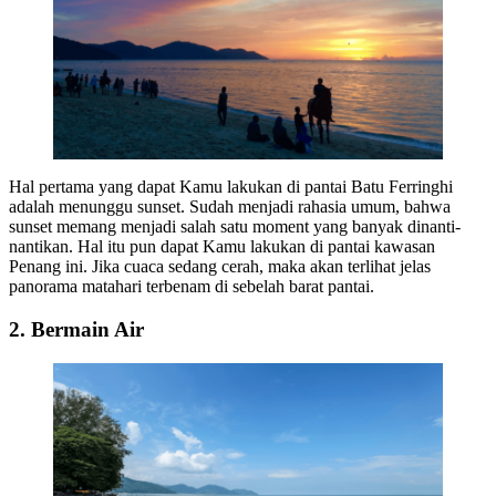
Hal pertama yang dapat Kamu lakukan di pantai Batu Ferringhi
adalah menunggu sunset. Sudah menjadi rahasia umum, bahwa
sunset memang menjadi salah satu moment yang banyak dinanti-
nantikan. Hal itu pun dapat Kamu lakukan di pantai kawasan
Penang ini. Jika cuaca sedang cerah, maka akan terlihat jelas
panorama matahari terbenam di sebelah barat pantai.
2. Bermain Air