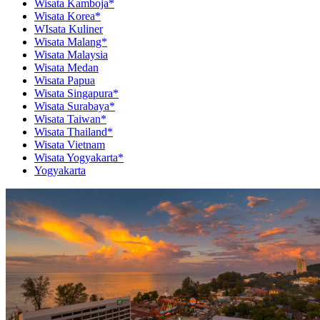
Wisata Kamboja*
Wisata Korea*
WIsata Kuliner
Wisata Malang*
Wisata Malaysia
Wisata Medan
Wisata Papua
Wisata Singapura*
Wisata Surabaya*
Wisata Taiwan*
Wisata Thailand*
Wisata Vietnam
Wisata Yogyakarta*
Yogyakarta