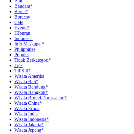
Bali
Bandara*
Berita*
Boracay
Cafe
Events*
HIburan
Indonesia
Info Maskapai*
Philippines
Populer
Tidak Berkategori*
Tips
TIPS ID
Wisata Amerika
Wisata Bali*
Wisata Bandung*
Wisata Bangkok*
Wisata Brunei Darussalam*
Wisata China*
Wisata Eropa
Wisata India
Wisata Indonesia*
Wisata Jakarta*
Wisata Jepang*