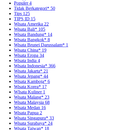
Populer
4
Tidak Berkategori*
50
Tips
125
TIPS ID
15
Wisata Amerika
22
Wisata Bali*
105
Wisata Bandung*
14
Wisata Bangkok*
8
Wisata Brunei Darussalam*
1
Wisata China*
19
Wisata Eropa
34
Wisata India
4
Wisata Indonesia*
366
Wisata Jakarta*
21
Wisata Jepang*
44
Wisata Kamboja*
6
Wisata Korea*
17
WIsata Kuliner
1
Wisata Malang*
23
Wisata Malaysia
68
Wisata Medan
16
Wisata Papua
2
Wisata Singapura*
33
Wisata Surabaya*
24
Wisata Taiwan*
18