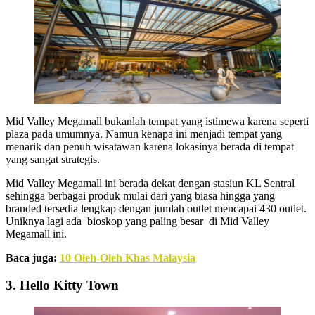
Mid Valley Megamall bukanlah tempat yang istimewa karena seperti
plaza pada umumnya. Namun kenapa ini menjadi tempat yang
menarik dan penuh wisatawan karena lokasinya berada di tempat
yang sangat strategis.
Mid Valley Megamall ini berada dekat dengan stasiun KL Sentral
sehingga berbagai produk mulai dari yang biasa hingga yang
branded tersedia lengkap dengan jumlah outlet mencapai 430 outlet.
Uniknya lagi ada bioskop yang paling besar di Mid Valley
Megamall ini.
Baca juga:
10 Oleh-Oleh Khas Malaysia
3. Hello Kitty Town