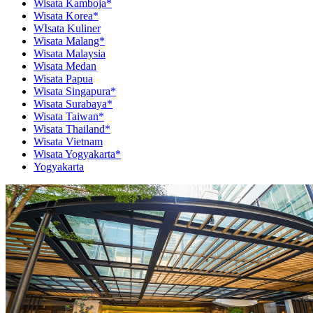
Wisata Kamboja*
Wisata Korea*
WIsata Kuliner
Wisata Malang*
Wisata Malaysia
Wisata Medan
Wisata Papua
Wisata Singapura*
Wisata Surabaya*
Wisata Taiwan*
Wisata Thailand*
Wisata Vietnam
Wisata Yogyakarta*
Yogyakarta