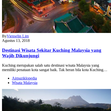
By
Vienselin Lim
Agustus 13, 2018
Destinasi Wisata Sekitar Kuching Malaysia yang
Wajib Dikunjungi
Kuching merupakan salah satu destinasi wisata Malaysia yang
memiliki penataan kota sangat baik. Tak heran bila kota Kuching…
Airpaziklopedia
Wisata Malaysia