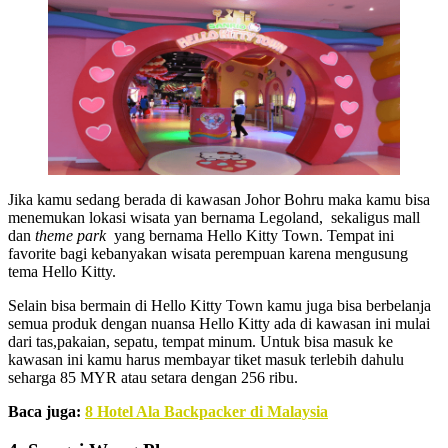
Jika kamu sedang berada di kawasan Johor Bohru maka kamu bisa
menemukan lokasi wisata yan bernama Legoland, sekaligus mall
dan
theme park
yang bernama Hello Kitty Town. Tempat ini
favorite bagi kebanyakan wisata perempuan karena mengusung
tema Hello Kitty.
Selain bisa bermain di Hello Kitty Town kamu juga bisa berbelanja
semua produk dengan nuansa Hello Kitty ada di kawasan ini mulai
dari tas,pakaian, sepatu, tempat minum. Untuk bisa masuk ke
kawasan ini kamu harus membayar tiket masuk terlebih dahulu
seharga 85 MYR atau setara dengan 256 ribu.
Baca juga:
8 Hotel Ala Backpacker di Malaysia