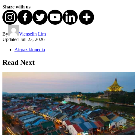
Share with us
By
Vienselin Lim
Updated
Juli 23, 2026
Airpaziklopedia
Read Next