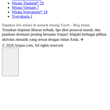
Wisata Thailand*
29
Wisata Vietnam
7
Wisata Yogyakarta*
18
Yogyakarta
1
Dapatkan info terbaru & menarik tentang Travel – Blog Airpaz
Temukan inspirasi liburan terbaik, tips tiket pesawat murah, dan
panduan destinasi penting bersama Airpaz! Jelajahi berbagai pilihan
aktivitas menarik yang sesuai dengan minat Anda. ✈️
© 2026 Airpaz.com. All rights reserved.