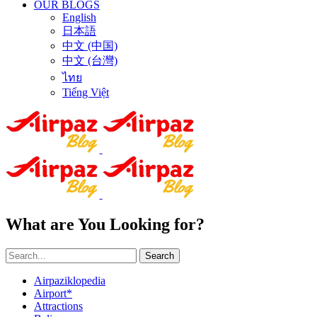
OUR BLOGS
English
日本語
中文 (中国)
中文 (台灣)
ไทย
Tiếng Việt
What are You Looking for?
Search
Airpaziklopedia
Airport*
Attractions