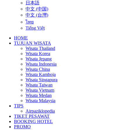
日本語
中文 (中国)
中文 (台灣)
ไทย
Tiếng Việt
HOME
TUJUAN WISATA
Wisata Thailand
Wisata Korea
Wisata Jepang
Wisata Indonesia
Wisata China
Wisata Kamboja
Wisata Singapura
Wisata Taiwan
Wisata Vietnam
Wisata Medan
Wisata Malaysia
TIPS
Airpaziklopedia
TIKET PESAWAT
BOOKING HOTEL
PROMO