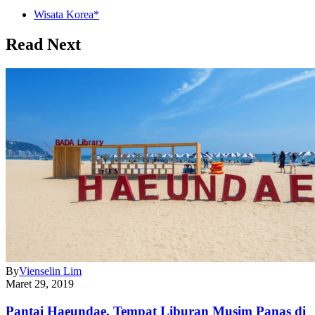
Wisata Korea*
Read Next
By
Vienselin Lim
Maret 29, 2019
Pantai Haeundae, Tempat Liburan Musim Panas di