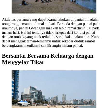
Aktivitas pertama yang dapat Kamu lakukan di pantai ini adalah
nongkrong temanmu di malam hari. Berbeda dengan pantai pada
umumnya, pantai Gwangalli ini akan lebih ramai dikunjugi pada
malam hari. Hal ini tentunya tidak terlepas dari kondisi pantai
dengan ombak yang tidak terlalu besar di kala malam tiba. Kamu
dapat mengajak teman-temanmu untuk sekedar duduk sambil
bercengkrama menikmati semilir angin malam pantai.
Bersantai Bersama Keluarga dengan
Menggelar Tikar