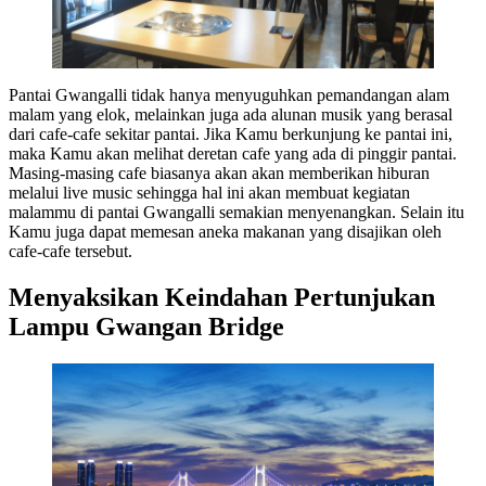
Pantai Gwangalli tidak hanya menyuguhkan pemandangan alam
malam yang elok, melainkan juga ada alunan musik yang berasal
dari cafe-cafe sekitar pantai. Jika Kamu berkunjung ke pantai ini,
maka Kamu akan melihat deretan cafe yang ada di pinggir pantai.
Masing-masing cafe biasanya akan akan memberikan hiburan
melalui live music sehingga hal ini akan membuat kegiatan
malammu di pantai Gwangalli semakian menyenangkan. Selain itu
Kamu juga dapat memesan aneka makanan yang disajikan oleh
cafe-cafe tersebut.
Menyaksikan Keindahan Pertunjukan
Lampu Gwangan Bridge