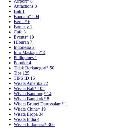
Airport*
8
Attractions
3
Bali
1
Bandara*
504
Berita*
6
Boracay
1
Cafe
3
Events*
19
HIburan
7
Indonesia
2
Info Maskapai*
4
Philippines
1
Populer
4
Tidak Berkategori*
50
Tips
125
TIPS ID
15
Wisata Amerika
22
Wisata Bali*
105
Wisata Bandung*
14
Wisata Bangkok*
8
Wisata Brunei Darussalam*
1
Wisata China*
19
Wisata Eropa
34
Wisata India
4
Wisata Indonesia*
366