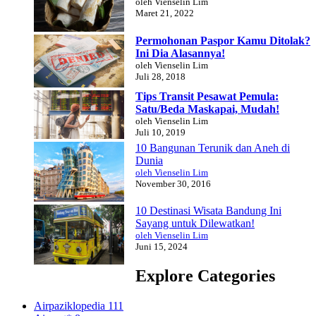
oleh Vienselin Lim
Maret 21, 2022
Permohonan Paspor Kamu Ditolak?
Ini Dia Alasannya!
oleh Vienselin Lim
Juli 28, 2018
Tips Transit Pesawat Pemula:
Satu/Beda Maskapai, Mudah!
oleh Vienselin Lim
Juli 10, 2019
10 Bangunan Terunik dan Aneh di
Dunia
oleh Vienselin Lim
November 30, 2016
10 Destinasi Wisata Bandung Ini
Sayang untuk Dilewatkan!
oleh Vienselin Lim
Juni 15, 2024
Explore Categories
Airpaziklopedia
111