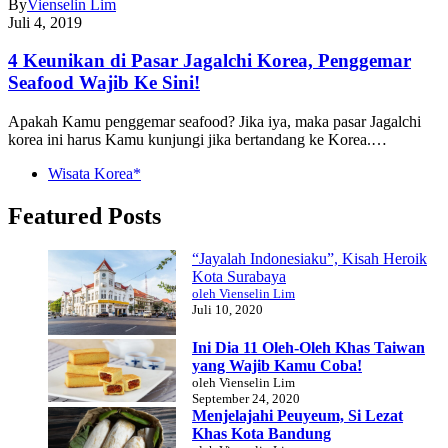
By
Vienselin Lim
Juli 4, 2019
4 Keunikan di Pasar Jagalchi Korea, Penggemar
Seafood Wajib Ke Sini!
Apakah Kamu penggemar seafood? Jika iya, maka pasar Jagalchi
korea ini harus Kamu kunjungi jika bertandang ke Korea.…
Wisata Korea*
Featured Posts
“Jayalah Indonesiaku”, Kisah Heroik
Kota Surabaya
oleh Vienselin Lim
Juli 10, 2020
Ini Dia 11 Oleh-Oleh Khas Taiwan
yang Wajib Kamu Coba!
oleh Vienselin Lim
September 24, 2020
Menjelajahi Peuyeum, Si Lezat
Khas Kota Bandung