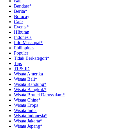
Bali
Bandara*
Berita*
Boracay
Cafe
Events*
HIburan
Indonesia
Info Maskapai*
Philippines
Populer
Tidak Berkategori*
Tips
TIPS ID
Wisata Amerika
Wisata Bali*
Wisata Bandung*
Wisata Bangkok*
Wisata Brunei Darussalam*
Wisata China*
Wisata Eropa
Wisata India
Wisata Indonesia*
Wisata Jakarta*
Wisata Jepang*