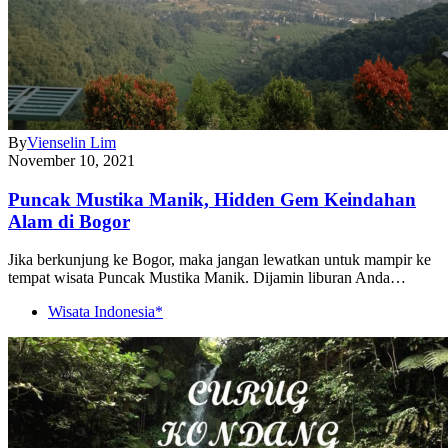
By
Vienselin Lim
November 10, 2021
Puncak Mustika Manik, Hidden Gem Keindahan
Alam di Bogor
Jika berkunjung ke Bogor, maka jangan lewatkan untuk mampir ke
tempat wisata Puncak Mustika Manik. Dijamin liburan Anda…
Wisata Indonesia*