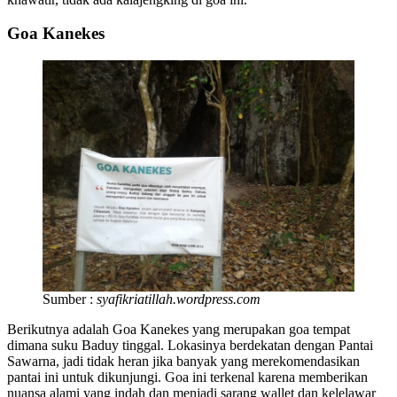
Goa Kanekes
Sumber :
syafikriatillah.wordpress.com
Berikutnya adalah Goa Kanekes yang merupakan goa tempat
dimana suku Baduy tinggal. Lokasinya berdekatan dengan Pantai
Sawarna, jadi tidak heran jika banyak yang merekomendasikan
pantai ini untuk dikunjungi. Goa ini terkenal karena memberikan
nuansa alami yang indah dan menjadi sarang wallet dan kelelawar