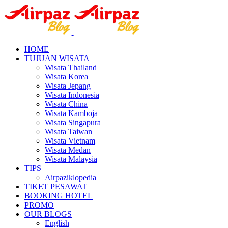
HOME
TUJUAN WISATA
Wisata Thailand
Wisata Korea
Wisata Jepang
Wisata Indonesia
Wisata China
Wisata Kamboja
Wisata Singapura
Wisata Taiwan
Wisata Vietnam
Wisata Medan
Wisata Malaysia
TIPS
Airpaziklopedia
TIKET PESAWAT
BOOKING HOTEL
PROMO
OUR BLOGS
English