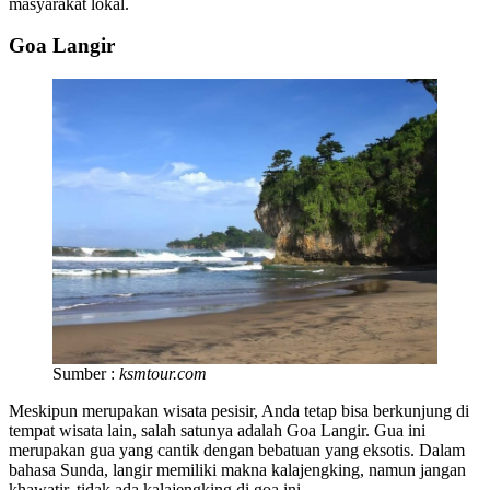
masyarakat lokal.
Goa Langir
Sumber :
ksmtour.com
Meskipun merupakan wisata pesisir, Anda tetap bisa berkunjung di
tempat wisata lain, salah satunya adalah Goa Langir. Gua ini
merupakan gua yang cantik dengan bebatuan yang eksotis. Dalam
bahasa Sunda, langir memiliki makna kalajengking, namun jangan
khawatir, tidak ada kalajengking di goa ini.