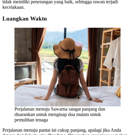
tidak memiliki penerangan yang baik, sehingga rawan terjadi
kecelakaan.
Luangkan Waktu
Perjalanan menuju Sawarna sangat panjang dan
disarankan untuk menginap dua malam untuk
pemulihan tenaga
Perjalanan menuju pantai ini cukup panjang, apalagi jika Anda