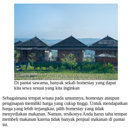
Di pantai sawarna, banyak sekali homestay yang dapat
kita sewa sesuai yang kita inginkan
Sebagaimana tempat wisata pada umumnya, homestay ataupun
penginapan memiliki harga yang cukup tinggi. Untuk mendapatkan
harga yang lebih terjangkau, pilih homestay yang tidak
menyediakan makanan. Namun, resikonya Anda harus tahu tempat
membeli makanan karena tidak banyak penjual makanan di pantai
ini.