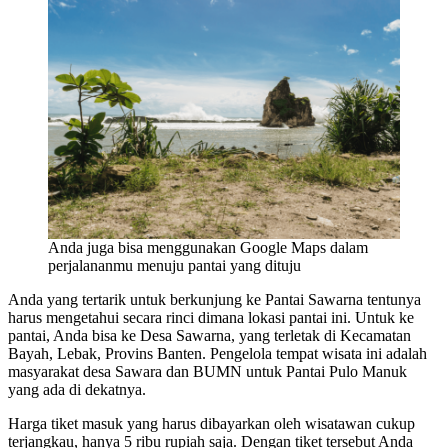
Anda juga bisa menggunakan Google Maps dalam
perjalananmu menuju pantai yang dituju
Anda yang tertarik untuk berkunjung ke Pantai Sawarna tentunya
harus mengetahui secara rinci dimana lokasi pantai ini. Untuk ke
pantai, Anda bisa ke Desa Sawarna, yang terletak di Kecamatan
Bayah, Lebak, Provins Banten. Pengelola tempat wisata ini adalah
masyarakat desa Sawara dan BUMN untuk Pantai Pulo Manuk
yang ada di dekatnya.
Harga tiket masuk yang harus dibayarkan oleh wisatawan cukup
terjangkau, hanya 5 ribu rupiah saja. Dengan tiket tersebut Anda