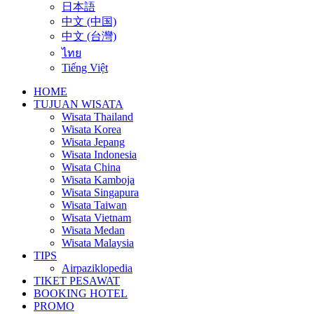
日本語
中文 (中国)
中文 (台灣)
ไทย
Tiếng Việt
HOME
TUJUAN WISATA
Wisata Thailand
Wisata Korea
Wisata Jepang
Wisata Indonesia
Wisata China
Wisata Kamboja
Wisata Singapura
Wisata Taiwan
Wisata Vietnam
Wisata Medan
Wisata Malaysia
TIPS
Airpaziklopedia
TIKET PESAWAT
BOOKING HOTEL
PROMO