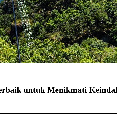
erbaik untuk Menikmati Keind