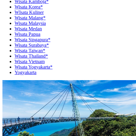
Wisata Kamboja*
Wisata Korea*
WIsata Kuliner
Wisata Malang*
Wisata Malaysia
Wisata Medan
Wisata Papua
Wisata Singapura*
Wisata Surabaya*
Wisata Taiwan*
Wisata Thailand*
Wisata Vietnam
Wisata Yogyakarta*
Yogyakarta