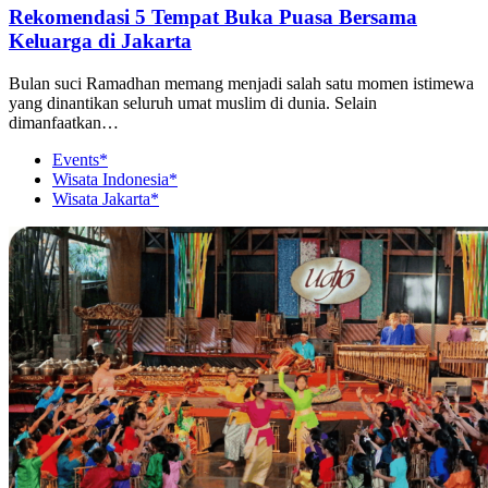
Rekomendasi 5 Tempat Buka Puasa Bersama
Keluarga di Jakarta
Bulan suci Ramadhan memang menjadi salah satu momen istimewa
yang dinantikan seluruh umat muslim di dunia. Selain
dimanfaatkan…
Events*
Wisata Indonesia*
Wisata Jakarta*