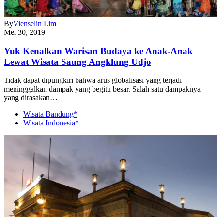
By
Vienselin Lim
Mei 30, 2019
Yuk Kenalkan Warisan Budaya ke Anak-Anak
Lewat Wisata Saung Angklung Udjo
Tidak dapat dipungkiri bahwa arus globalisasi yang terjadi
meninggalkan dampak yang begitu besar. Salah satu dampaknya
yang dirasakan…
Wisata Bandung*
Wisata Indonesia*