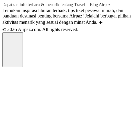
Dapatkan info terbaru & menarik tentang Travel – Blog Airpaz
Temukan inspirasi liburan terbaik, tips tiket pesawat murah, dan
panduan destinasi penting bersama Airpaz! Jelajahi berbagai pilihan
aktivitas menarik yang sesuai dengan minat Anda. ✈️
© 2026 Airpaz.com. All rights reserved.