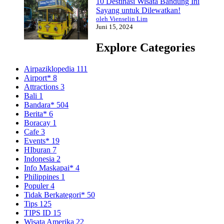
10 Destinasi Wisata Bandung Ini
Sayang untuk Dilewatkan!
oleh Vienselin Lim
Juni 15, 2024
Explore Categories
Airpaziklopedia
111
Airport*
8
Attractions
3
Bali
1
Bandara*
504
Berita*
6
Boracay
1
Cafe
3
Events*
19
HIburan
7
Indonesia
2
Info Maskapai*
4
Philippines
1
Populer
4
Tidak Berkategori*
50
Tips
125
TIPS ID
15
Wisata Amerika
22