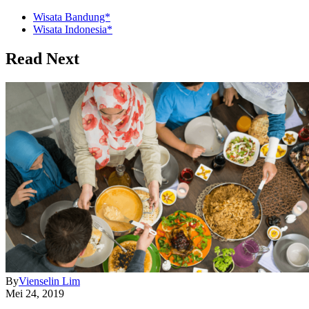
Wisata Bandung*
Wisata Indonesia*
Read Next
By
Vienselin Lim
Mei 24, 2019