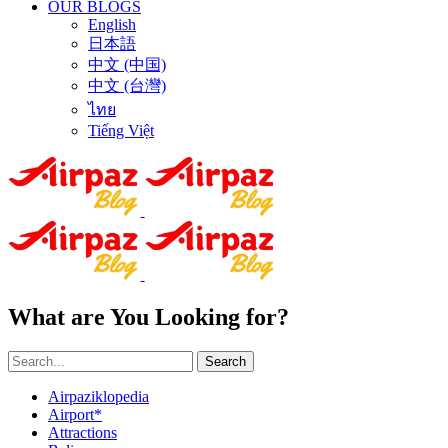
OUR BLOGS
English
日本語
中文 (中国)
中文 (台灣)
ไทย
Tiếng Việt
What are You Looking for?
Search
Airpaziklopedia
Airport*
Attractions