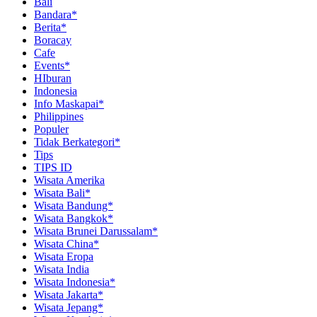
Bali
Bandara*
Berita*
Boracay
Cafe
Events*
HIburan
Indonesia
Info Maskapai*
Philippines
Populer
Tidak Berkategori*
Tips
TIPS ID
Wisata Amerika
Wisata Bali*
Wisata Bandung*
Wisata Bangkok*
Wisata Brunei Darussalam*
Wisata China*
Wisata Eropa
Wisata India
Wisata Indonesia*
Wisata Jakarta*
Wisata Jepang*