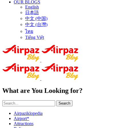
OUR BLOGS
English
日本語
中文 (中国)
中文 (台灣)
ไทย
Tiếng Việt
What are You Looking for?
Search
Airpaziklopedia
Airport*
Attractions