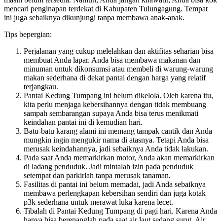
mencari penginapan terdekat di Kabupaten Tulungagung. Tempat
ini juga sebaiknya dikunjungi tanpa membawa anak-anak.
Tips bepergian:
Perjalanan yang cukup melelahkan dan aktifitas seharian bisa
membuat Anda lapar. Anda bisa membawa makanan dan
minuman untuk dikonsumsi atau membeli di warung-warung
makan sederhana di dekat pantai dengan harga yang relatif
terjangkau.
Pantai Kedung Tumpang ini belum dikelola. Oleh karena itu,
kita perlu menjaga kebersihannya dengan tidak membuang
sampah sembarangan supaya Anda bisa terus menikmati
keindahan pantai ini di kemudian hari.
Batu-batu karang alami ini memang tampak cantik dan Anda
mungkin ingin mengukir nama di atasnya. Tetapi Anda bisa
merusak keindahannya, jadi sebaiknya Anda tidak lakukan.
Pada saat Anda memarkirkan motor, Anda akan memarkirkan
di ladang penduduk. Jadi mintalah izin pada penduduk
setempat dan parkirlah tanpa merusak tanaman.
Fasilitas di pantai ini belum memadai, jadi Anda sebaiknya
membawa perlengkapan kebersihan sendiri dan juga kotak
p3k sederhana untuk merawat luka karena lecet.
Tibalah di Pantai Kedung Tumpang di pagi hari. Karena Anda
hanya bisa berenanglah pada saat air laut sedang surut. Air