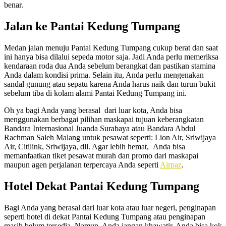
benar.
Jalan ke Pantai Kedung Tumpang
Medan jalan menuju Pantai Kedung Tumpang cukup berat dan saat
ini hanya bisa dilalui sepeda motor saja. Jadi Anda perlu memeriksa
kendaraan roda dua Anda sebelum berangkat dan pastikan stamina
Anda dalam kondisi prima. Selain itu, Anda perlu mengenakan
sandal gunung atau sepatu karena Anda harus naik dan turun bukit
sebelum tiba di kolam alami Pantai Kedung Tumpang ini.
Oh ya bagi Anda yang berasal dari luar kota, Anda bisa
menggunakan berbagai pilihan maskapai tujuan keberangkatan
Bandara Internasional Juanda Surabaya atau Bandara Abdul
Rachman Saleh Malang untuk pesawat seperti: Lion Air, Sriwijaya
Air, Citilink, Sriwijaya, dll. Agar lebih hemat, Anda bisa
memanfaatkan tiket pesawat murah dan promo dari maskapai
maupun agen perjalanan terpercaya Anda seperti
Airpaz
.
Hotel Dekat Pantai Kedung Tumpang
Bagi Anda yang berasal dari luar kota atau luar negeri, penginapan
seperti hotel di dekat Pantai Kedung Tumpang atau penginapan
masih belum tersedia. Namun, Anda jangan khawatir, Anda bisa kok