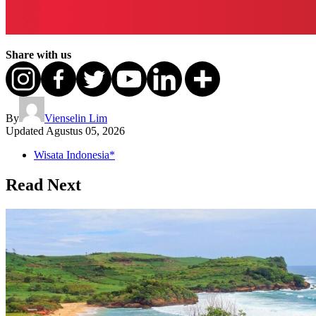
Share with us
By
Vienselin Lim
Updated
Agustus 05, 2026
Wisata Indonesia*
Read Next