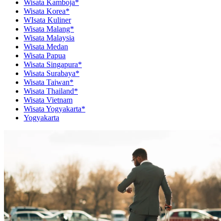
Wisata Kamboja*
Wisata Korea*
WIsata Kuliner
Wisata Malang*
Wisata Malaysia
Wisata Medan
Wisata Papua
Wisata Singapura*
Wisata Surabaya*
Wisata Taiwan*
Wisata Thailand*
Wisata Vietnam
Wisata Yogyakarta*
Yogyakarta