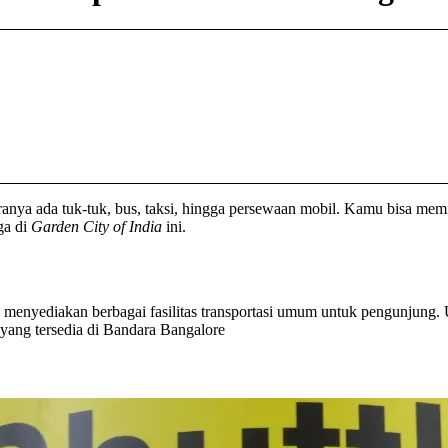
ranya ada tuk-tuk, bus, taksi, hingga persewaan mobil. Kamu bisa memi
rga di
Garden City of India
ini.
ini menyediakan berbagai fasilitas transportasi umum untuk pengunjun
i yang tersedia di Bandara Bangalore