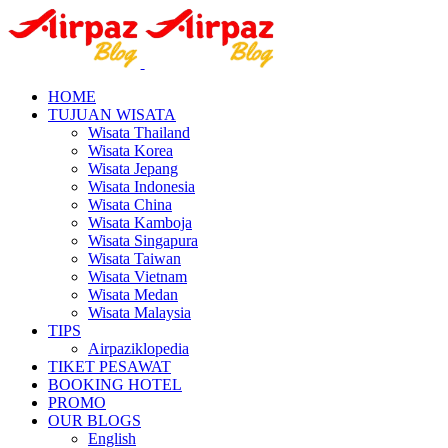
HOME
TUJUAN WISATA
Wisata Thailand
Wisata Korea
Wisata Jepang
Wisata Indonesia
Wisata China
Wisata Kamboja
Wisata Singapura
Wisata Taiwan
Wisata Vietnam
Wisata Medan
Wisata Malaysia
TIPS
Airpaziklopedia
TIKET PESAWAT
BOOKING HOTEL
PROMO
OUR BLOGS
English