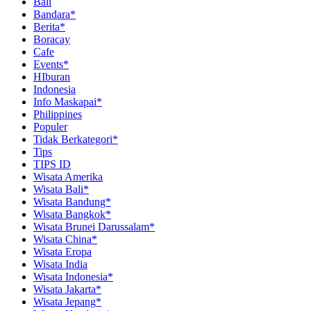
Bali
Bandara*
Berita*
Boracay
Cafe
Events*
HIburan
Indonesia
Info Maskapai*
Philippines
Populer
Tidak Berkategori*
Tips
TIPS ID
Wisata Amerika
Wisata Bali*
Wisata Bandung*
Wisata Bangkok*
Wisata Brunei Darussalam*
Wisata China*
Wisata Eropa
Wisata India
Wisata Indonesia*
Wisata Jakarta*
Wisata Jepang*