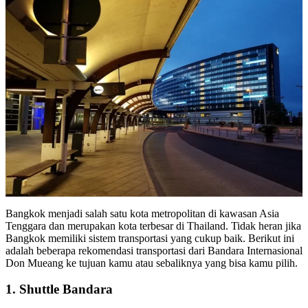
Bangkok menjadi salah satu kota metropolitan di kawasan Asia
Tenggara dan merupakan kota terbesar di Thailand. Tidak heran jika
Bangkok memiliki sistem transportasi yang cukup baik. Berikut ini
adalah beberapa
rekomendasi transportasi dari Bandara Internasional
Don Mueang
ke tujuan kamu atau sebaliknya yang bisa kamu pilih.
1. Shuttle Bandara