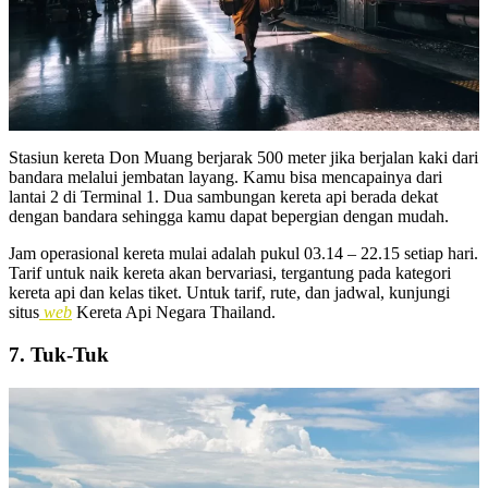
Stasiun kereta Don Muang
berjarak 500 meter jika berjalan kaki dari
bandara melalui jembatan layang. Kamu bisa mencapainya dari
lantai 2 di Terminal 1. Dua sambungan kereta api berada dekat
dengan bandara sehingga kamu dapat bepergian dengan mudah.
Jam operasional kereta mulai adalah pukul 03.14 – 22.15 setiap hari.
Tarif untuk naik kereta akan bervariasi, tergantung pada kategori
kereta api dan kelas tiket. Untuk tarif, rute, dan jadwal, kunjungi
situs
web
Kereta Api Negara Thailand.
7. Tuk-Tuk