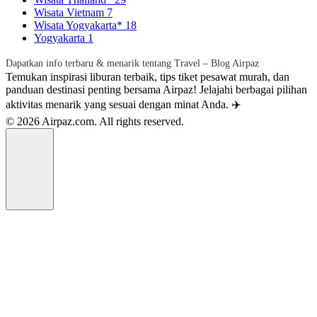
Wisata Vietnam
7
Wisata Yogyakarta*
18
Yogyakarta
1
Dapatkan info terbaru & menarik tentang Travel – Blog Airpaz
Temukan inspirasi liburan terbaik, tips tiket pesawat murah, dan
panduan destinasi penting bersama Airpaz! Jelajahi berbagai pilihan
aktivitas menarik yang sesuai dengan minat Anda. ✈️
© 2026 Airpaz.com. All rights reserved.