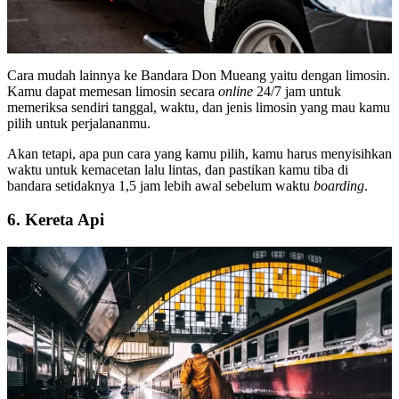
Cara mudah lainnya ke Bandara Don Mueang yaitu dengan limosin.
Kamu dapat memesan limosin secara
online
24/7 jam untuk
memeriksa sendiri tanggal, waktu, dan jenis limosin yang mau kamu
pilih untuk perjalananmu.
Akan tetapi, apa pun cara yang kamu pilih, kamu harus menyisihkan
waktu untuk kemacetan lalu lintas, dan pastikan kamu tiba di
bandara setidaknya 1,5 jam lebih awal sebelum waktu
boarding
.
6. Kereta Api