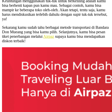
Keuntungan menggunakan tuk-tuk untuk berkeliling adalah kamu
bisa berhenti kapan pun kamu mau. Sebagai contoh, kamu bisa
mampir ke beberapa toko oleh-oleh. Akan tetapi, tentu saja, kamu
harus mendiskusikan terlebih dahulu dengan supir tuk-tuk tersebut,
ya!
Sekarang kamu sudah tahu berbagai metode transportasi di Bandara
Don Mueang yang bisa kamu pilih. Selanjutnya, kamu bisa pesan
tiket penerbangan melalui
Airpaz
supaya kamu bisa mendapatkan
diskon terbaik!