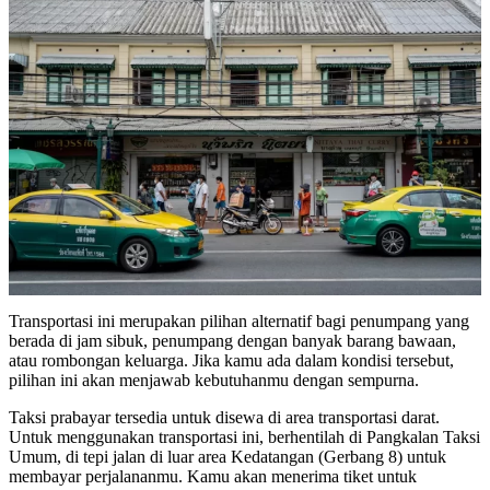
Transportasi ini merupakan pilihan alternatif bagi penumpang yang
berada di jam sibuk, penumpang dengan banyak barang bawaan,
atau rombongan keluarga. Jika kamu ada dalam kondisi tersebut,
pilihan ini akan menjawab kebutuhanmu dengan sempurna.
Taksi prabayar tersedia untuk disewa di area transportasi darat.
Untuk menggunakan transportasi ini, berhentilah di Pangkalan Taksi
Umum, di tepi jalan di luar area Kedatangan (Gerbang 8) untuk
membayar perjalananmu. Kamu akan menerima tiket untuk