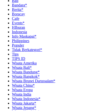
Bali
Bandara*
Berita*
Boracay
Cafe
Events*
HIburan
Indonesia
Info Maskapai*
Philippines
Populer
Tidak Berkategori*
Tips
TIPS ID
Wisata Amerika
Wisata Bali*
Wisata Bandung*
Wisata Bangkok*
Wisata Brunei Darussalam*
Wisata China*
Wisata Eropa
Wisata India
Wisata Indonesia*
Wisata Jakarta*
Wisata Jepang*