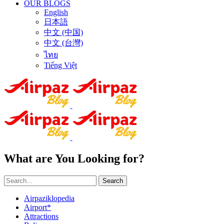
OUR BLOGS
English
日本語
中文 (中国)
中文 (台灣)
ไทย
Tiếng Việt
What are You Looking for?
Search
Airpaziklopedia
Airport*
Attractions