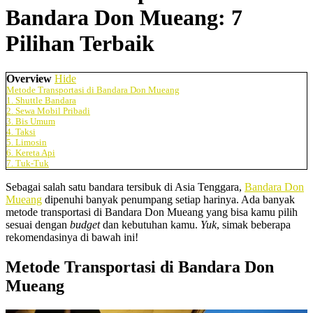
Bandara Don Mueang: 7
Pilihan Terbaik
Overview
Hide
Metode Transportasi di Bandara Don Mueang
1. Shuttle Bandara
2. Sewa Mobil Pribadi
3. Bis Umum
4. Taksi
5. Limosin
6. Kereta Api
7. Tuk-Tuk
Sebagai salah satu bandara tersibuk di Asia Tenggara,
Bandara Don
Mueang
dipenuhi banyak penumpang setiap harinya. Ada banyak
metode transportasi di Bandara Don Mueang yang bisa kamu pilih
sesuai dengan
budget
dan kebutuhan kamu.
Yuk
, simak beberapa
rekomendasinya di bawah ini!
Metode Transportasi di Bandara Don
Mueang