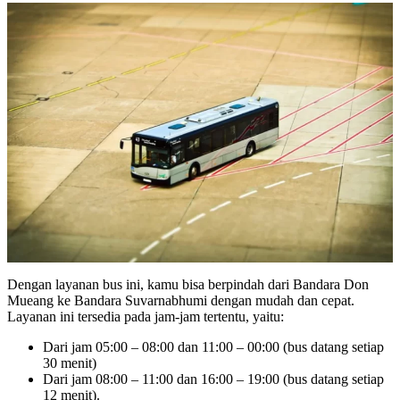
Dengan layanan bus ini, kamu bisa berpindah dari Bandara Don
Mueang ke
Bandara Suvarnabhumi
dengan mudah dan cepat.
Layanan ini tersedia pada jam-jam tertentu, yaitu:
Dari jam 05:00 – 08:00 dan 11:00 – 00:00 (bus datang setiap
30 menit)
Dari jam 08:00 – 11:00 dan 16:00 – 19:00 (bus datang setiap
12 menit).