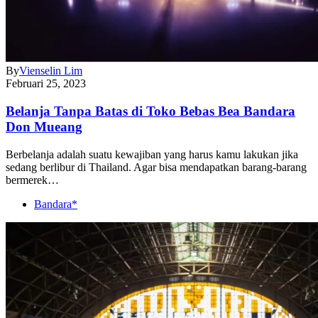
By
Vienselin Lim
Februari 25, 2023
Belanja Tanpa Batas di Toko Bebas Bea Bandara
Don Mueang
Berbelanja adalah suatu kewajiban yang harus kamu lakukan jika
sedang berlibur di Thailand. Agar bisa mendapatkan barang-barang
bermerek…
Bandara*