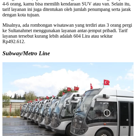
4-6 orang, kamu bisa memilih kendaraan SUV atau van. Selain itu,
tarif layanan ini juga ditentukan oleh jumlah penumpang serta jarak
dengan kota tujuan.
Misalnya, ada rombongan wisatawan yang terdiri atas 3 orang pergi
ke Sultanahmet menggunakan layanan antar-jemput pribadi. Tarif
layanan tersebut kurang lebih adalah 604 Lira atau sekitar
Rp492.612.
Subway/Metro Line