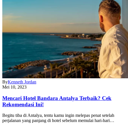
By
Kenneth Jordan
Mei 10, 2023
Mencari Hotel Bandara Antalya Terbaik? Cek
Rekomendasi Ini!
Begitu tiba di Antalya, tentu kamu ingin melepas penat setelah
perjalanan yang panjang di hotel sebelum memulai hari-hari…