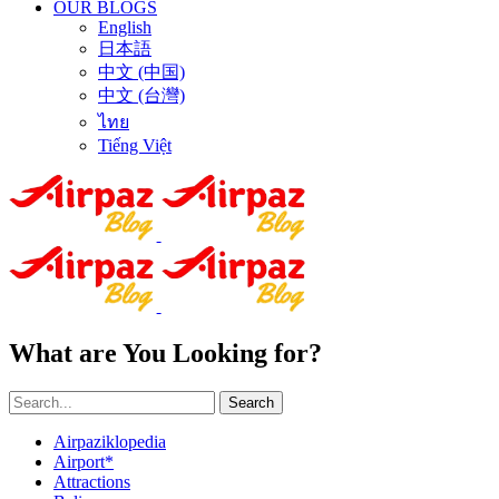
OUR BLOGS
English
日本語
中文 (中国)
中文 (台灣)
ไทย
Tiếng Việt
What are You Looking for?
Search
Airpaziklopedia
Airport*
Attractions