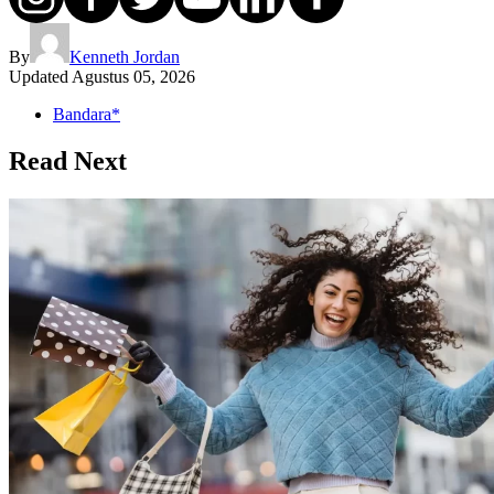
By
Kenneth Jordan
Updated
Agustus 05, 2026
Bandara*
Read Next