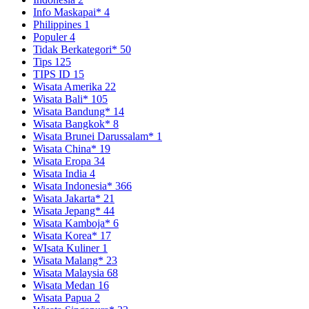
Info Maskapai*
4
Philippines
1
Populer
4
Tidak Berkategori*
50
Tips
125
TIPS ID
15
Wisata Amerika
22
Wisata Bali*
105
Wisata Bandung*
14
Wisata Bangkok*
8
Wisata Brunei Darussalam*
1
Wisata China*
19
Wisata Eropa
34
Wisata India
4
Wisata Indonesia*
366
Wisata Jakarta*
21
Wisata Jepang*
44
Wisata Kamboja*
6
Wisata Korea*
17
WIsata Kuliner
1
Wisata Malang*
23
Wisata Malaysia
68
Wisata Medan
16
Wisata Papua
2