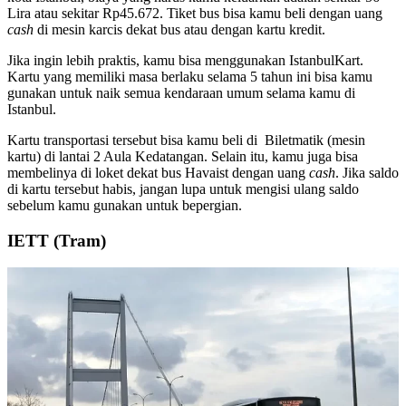
Lira atau sekitar Rp45.672. Tiket bus bisa kamu beli dengan uang
cash
di mesin karcis dekat bus atau dengan kartu kredit.
Jika ingin lebih praktis, kamu bisa menggunakan IstanbulKart.
Kartu yang memiliki masa berlaku selama 5 tahun ini bisa kamu
gunakan untuk naik semua kendaraan umum selama kamu di
Istanbul.
Kartu transportasi tersebut bisa kamu beli di Biletmatik (mesin
kartu) di lantai 2 Aula Kedatangan. Selain itu, kamu juga bisa
membelinya di loket dekat bus Havaist dengan uang
cash
. Jika saldo
di kartu tersebut habis, jangan lupa untuk mengisi ulang saldo
sebelum kamu gunakan untuk bepergian.
IETT (Tram)