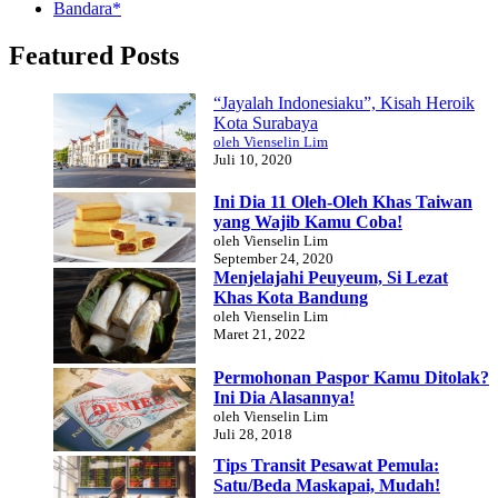
Bandara*
Featured Posts
“Jayalah Indonesiaku”, Kisah Heroik
Kota Surabaya
oleh Vienselin Lim
Juli 10, 2020
Ini Dia 11 Oleh-Oleh Khas Taiwan
yang Wajib Kamu Coba!
oleh Vienselin Lim
September 24, 2020
Menjelajahi Peuyeum, Si Lezat
Khas Kota Bandung
oleh Vienselin Lim
Maret 21, 2022
Permohonan Paspor Kamu Ditolak?
Ini Dia Alasannya!
oleh Vienselin Lim
Juli 28, 2018
Tips Transit Pesawat Pemula:
Satu/Beda Maskapai, Mudah!