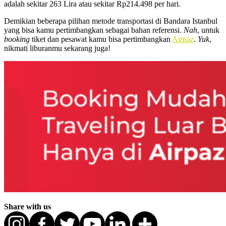
adalah sekitar 263 Lira atau sekitar Rp214.498 per hari.
Demikian beberapa pilihan metode transportasi di Bandara Istanbul
yang bisa kamu pertimbangkan sebagai bahan referensi.
Nah
, untuk
booking
tiket dan pesawat kamu bisa pertimbangkan
Airpaz
.
Yuk
,
nikmati liburanmu sekarang juga!
Share with us