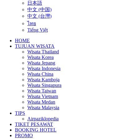
日本語
中文 (中国)
中文 (台灣)
ไทย
Tiếng Việt
HOME
TUJUAN WISATA
Wisata Thailand
Wisata Korea
Wisata Jepang
Wisata Indonesia
Wisata China
Wisata Kamboja
Wisata Singapura
Wisata Taiwan
Wisata Vietnam
Wisata Medan
Wisata Malaysia
TIPS
Airpaziklopedia
TIKET PESAWAT
BOOKING HOTEL
PROMO