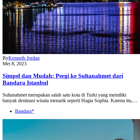
By
Kenneth Jordan
Mei 8, 2023
Simpel dan Mudah: Pergi ke Sultanahmet dari
Bandara Istanbul
Sultanahmet merupakan salah satu kota di Turki yang memiliki
banyak destinasi wisata menarik seperti Hagia Sophia. Karena itu,…
Bandara*