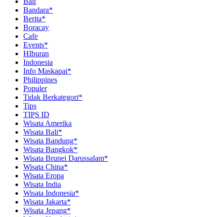
Bali
Bandara*
Berita*
Boracay
Cafe
Events*
HIburan
Indonesia
Info Maskapai*
Philippines
Populer
Tidak Berkategori*
Tips
TIPS ID
Wisata Amerika
Wisata Bali*
Wisata Bandung*
Wisata Bangkok*
Wisata Brunei Darussalam*
Wisata China*
Wisata Eropa
Wisata India
Wisata Indonesia*
Wisata Jakarta*
Wisata Jepang*