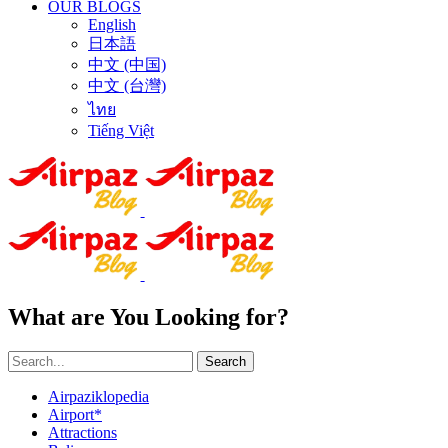
OUR BLOGS
English
日本語
中文 (中国)
中文 (台灣)
ไทย
Tiếng Việt
What are You Looking for?
Search
Airpaziklopedia
Airport*
Attractions