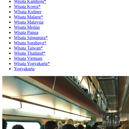
Wisata Kamboja*
Wisata Korea*
WIsata Kuliner
Wisata Malang*
Wisata Malaysia
Wisata Medan
Wisata Papua
Wisata Singapura*
Wisata Surabaya*
Wisata Taiwan*
Wisata Thailand*
Wisata Vietnam
Wisata Yogyakarta*
Yogyakarta