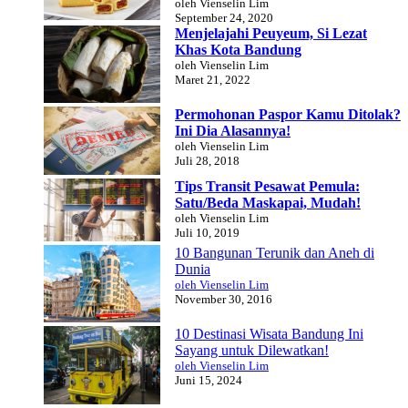
oleh Vienselin Lim
September 24, 2020
Menjelajahi Peuyeum, Si Lezat
Khas Kota Bandung
oleh Vienselin Lim
Maret 21, 2022
Permohonan Paspor Kamu Ditolak?
Ini Dia Alasannya!
oleh Vienselin Lim
Juli 28, 2018
Tips Transit Pesawat Pemula:
Satu/Beda Maskapai, Mudah!
oleh Vienselin Lim
Juli 10, 2019
10 Bangunan Terunik dan Aneh di
Dunia
oleh Vienselin Lim
November 30, 2016
10 Destinasi Wisata Bandung Ini
Sayang untuk Dilewatkan!
oleh Vienselin Lim
Juni 15, 2024