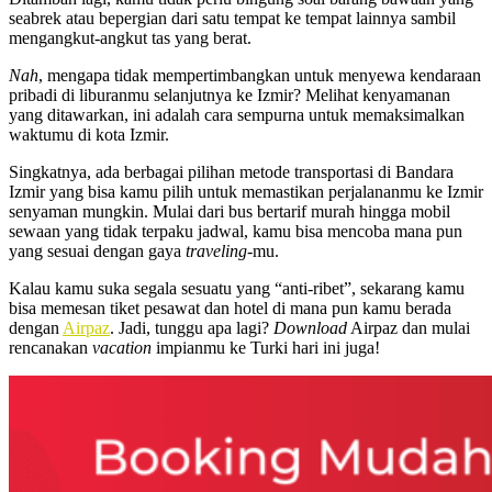
seabrek atau bepergian dari satu tempat ke tempat lainnya sambil
mengangkut-angkut tas yang berat.
Nah
, mengapa tidak mempertimbangkan untuk menyewa kendaraan
pribadi di liburanmu selanjutnya ke Izmir? Melihat kenyamanan
yang ditawarkan, ini adalah cara sempurna untuk memaksimalkan
waktumu di kota Izmir.
Singkatnya, ada berbagai pilihan metode transportasi di Bandara
Izmir yang bisa kamu pilih untuk memastikan perjalananmu ke Izmir
senyaman mungkin. Mulai dari bus bertarif murah hingga mobil
sewaan yang tidak terpaku jadwal, kamu bisa mencoba mana pun
yang sesuai dengan gaya
traveling
-mu.
Kalau kamu suka segala sesuatu yang “anti-ribet”, sekarang kamu
bisa memesan tiket pesawat dan hotel di mana pun kamu berada
dengan
Airpaz
. Jadi, tunggu apa lagi?
Download
Airpaz dan mulai
rencanakan
vacation
impianmu ke Turki hari ini juga!