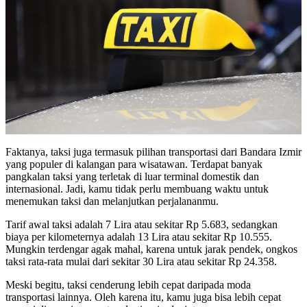
Faktanya, taksi juga termasuk pilihan transportasi dari Bandara Izmir
yang populer di kalangan para wisatawan. Terdapat banyak
pangkalan taksi yang terletak di luar terminal domestik dan
internasional. Jadi, kamu tidak perlu membuang waktu untuk
menemukan taksi dan melanjutkan perjalananmu.
Tarif awal taksi adalah 7 Lira atau sekitar Rp 5.683, sedangkan
biaya per kilometernya adalah 13 Lira atau sekitar Rp 10.555.
Mungkin terdengar agak mahal, karena untuk jarak pendek, ongkos
taksi rata-rata mulai dari sekitar 30 Lira atau sekitar Rp 24.358.
Meski begitu, taksi cenderung lebih cepat daripada moda
transportasi lainnya. Oleh karena itu, kamu juga bisa lebih cepat