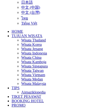
日本語
中文 (中国)
中文 (台灣)
ไทย
Tiếng Việt
HOME
TUJUAN WISATA
Wisata Thailand
Wisata Korea
Wisata Jepang
Wisata Indonesia
Wisata China
Wisata Kamboja
Wisata Singapura
Wisata Taiwan
Wisata Vietnam
Wisata Medan
Wisata Malaysia
TIPS
Airpaziklopedia
TIKET PESAWAT
BOOKING HOTEL
PROMO