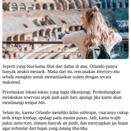
Seperti yang bisa kamu lihat dari daftar di atas, Orlando punya
banyak atraksi menarik. Maka dari itu, rencanakan
itinerary-
mu
sebaik mungkin untuk memanfaatkan waktu dengan secara
maksimal.
Prioritaskan lokasi-lokasi yang ingin dikunjungi. Pertimbangkan
melakukan reservasi sejak jauh-jauh hari, apalagi jika kamu akan
mendatangi tempat
hits
.
Selain itu, karena Orlando memiliki iklim subtropis, cuacanya cukup
terik tetapi lembap, apalagi pada musim panas. Jadi, kamu wajib
pakai
sunscreen
, minum banyak air putih, dan menyiapkan jas hujan
agar terhindar dari hujan yang datang tiba-tiba.