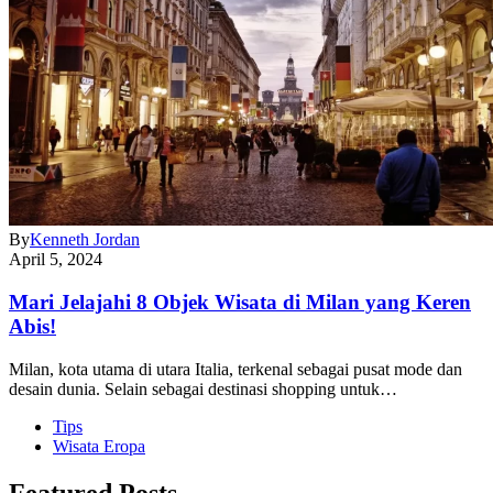
By
Kenneth Jordan
April 5, 2024
Mari Jelajahi 8 Objek Wisata di Milan yang Keren
Abis!
Milan, kota utama di utara Italia, terkenal sebagai pusat mode dan
desain dunia. Selain sebagai destinasi shopping untuk…
Tips
Wisata Eropa
Featured Posts