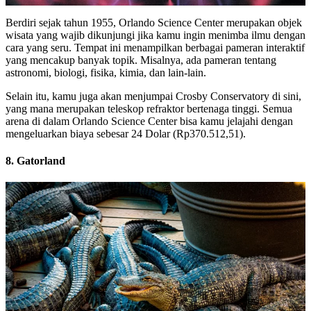
Berdiri sejak tahun 1955, Orlando Science Center merupakan objek
wisata yang wajib dikunjungi jika kamu ingin menimba ilmu dengan
cara yang seru. Tempat ini menampilkan berbagai pameran interaktif
yang mencakup banyak topik. Misalnya, ada pameran tentang
astronomi, biologi, fisika, kimia, dan lain-lain.
Selain itu, kamu juga akan menjumpai Crosby Conservatory di sini,
yang mana merupakan teleskop refraktor bertenaga tinggi. Semua
arena di dalam Orlando Science Center bisa kamu jelajahi dengan
mengeluarkan biaya sebesar 24 Dolar (Rp370.512,51).
8. Gatorland