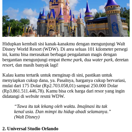
Hidupkan kembali sisi kanak-kanakmu dengan mengunjungi Walt
Disney World Resort (WDW). Di area seluas 101 kilometer persegi
ini, kamu bisa merasakan berbagai pengalaman magis dengan
bergantian mengunjungi empat
theme park
, dua
water park
, deretan
resort
, dan masih banyak lagi!
Kalau kamu tertarik untuk menginap di sini, pastikan untuk
menyiapkan cukup dana, ya. Pasalnya, harganya cukup bervariasi,
mulai dari 175 Dolar (Rp2.703.058,01) sampai 250.000 Dolar
(Rp3.861.511.446,78). Kamu bisa cek harga dari resor yang ingin
didatangi di
website
resmi WDW.
“Tawa itu tak lekang oleh waktu. Imajinasi itu tak
kenal usia. Dan mimpi itu hidup abadi selamanya
.
”
(Walt Disney)
2. Universal Studio Orlando