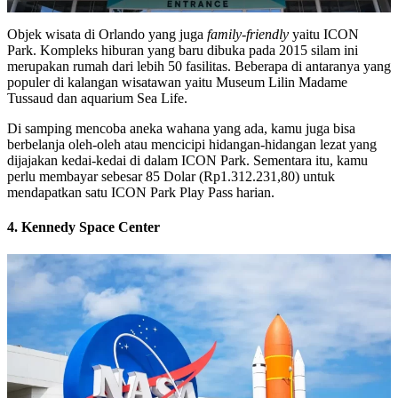
Objek wisata di Orlando yang juga
family-friendly
yaitu ICON
Park. Kompleks hiburan yang baru dibuka pada 2015 silam ini
merupakan rumah dari lebih 50 fasilitas. Beberapa di antaranya yang
populer di kalangan wisatawan yaitu Museum Lilin Madame
Tussaud dan aquarium Sea Life.
Di samping mencoba aneka wahana yang ada, kamu juga bisa
berbelanja oleh-oleh atau mencicipi hidangan-hidangan lezat yang
dijajakan kedai-kedai di dalam ICON Park. Sementara itu, kamu
perlu membayar sebesar 85 Dolar (Rp1.312.231,80) untuk
mendapatkan satu ICON Park Play Pass harian.
4. Kennedy Space Center