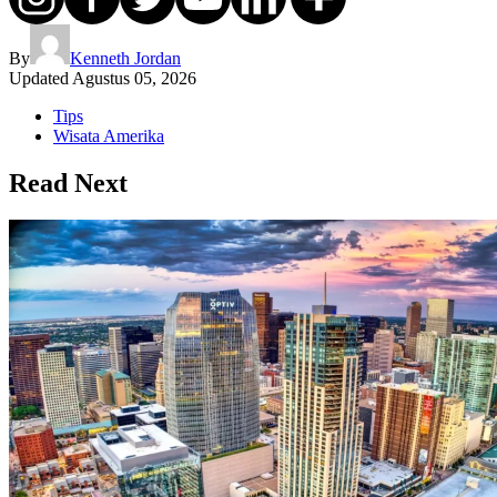
By
Kenneth Jordan
Updated
Agustus 05, 2026
Tips
Wisata Amerika
Read Next