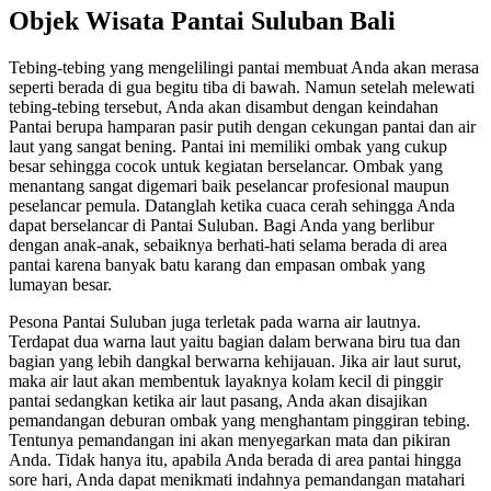
Objek Wisata Pantai Suluban Bali
Tebing-tebing yang mengelilingi pantai membuat Anda akan merasa
seperti berada di gua begitu tiba di bawah. Namun setelah melewati
tebing-tebing tersebut, Anda akan disambut dengan keindahan
Pantai berupa hamparan pasir putih dengan cekungan pantai dan air
laut yang sangat bening. Pantai ini memiliki ombak yang cukup
besar sehingga cocok untuk kegiatan berselancar. Ombak yang
menantang sangat digemari baik peselancar profesional maupun
peselancar pemula. Datanglah ketika cuaca cerah sehingga Anda
dapat berselancar di Pantai Suluban. Bagi Anda yang berlibur
dengan anak-anak, sebaiknya berhati-hati selama berada di area
pantai karena banyak batu karang dan empasan ombak yang
lumayan besar.
Pesona Pantai Suluban juga terletak pada warna air lautnya.
Terdapat dua warna laut yaitu bagian dalam berwana biru tua dan
bagian yang lebih dangkal berwarna kehijauan. Jika air laut surut,
maka air laut akan membentuk layaknya kolam kecil di pinggir
pantai sedangkan ketika air laut pasang, Anda akan disajikan
pemandangan deburan ombak yang menghantam pinggiran tebing.
Tentunya pemandangan ini akan menyegarkan mata dan pikiran
Anda. Tidak hanya itu, apabila Anda berada di area pantai hingga
sore hari, Anda dapat menikmati indahnya pemandangan matahari