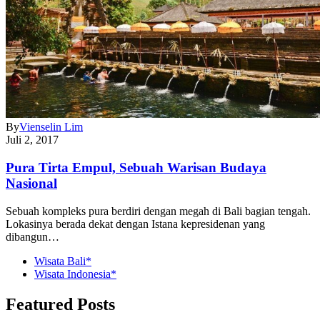
By
Vienselin Lim
Juli 2, 2017
Pura Tirta Empul, Sebuah Warisan Budaya
Nasional
Sebuah kompleks pura berdiri dengan megah di Bali bagian tengah.
Lokasinya berada dekat dengan Istana kepresidenan yang
dibangun…
Wisata Bali*
Wisata Indonesia*
Featured Posts