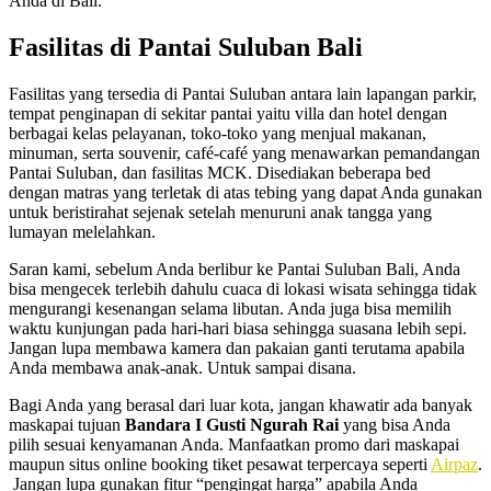
Anda di Bali.
Fasilitas di Pantai Suluban Bali
Fasilitas yang tersedia di Pantai Suluban antara lain lapangan parkir,
tempat penginapan di sekitar pantai yaitu villa dan hotel dengan
berbagai kelas pelayanan, toko-toko yang menjual makanan,
minuman, serta souvenir, café-café yang menawarkan pemandangan
Pantai Suluban, dan fasilitas MCK. Disediakan beberapa bed
dengan matras yang terletak di atas tebing yang dapat Anda gunakan
untuk beristirahat sejenak setelah menuruni anak tangga yang
lumayan melelahkan.
Saran kami, sebelum Anda berlibur ke Pantai Suluban Bali, Anda
bisa mengecek terlebih dahulu cuaca di lokasi wisata sehingga tidak
mengurangi kesenangan selama libutan. Anda juga bisa memilih
waktu kunjungan pada hari-hari biasa sehingga suasana lebih sepi.
Jangan lupa membawa kamera dan pakaian ganti terutama apabila
Anda membawa anak-anak. Untuk sampai disana.
Bagi Anda yang berasal dari luar kota, jangan khawatir ada banyak
maskapai tujuan
Bandara I Gusti Ngurah Rai
yang bisa Anda
pilih sesuai kenyamanan Anda. Manfaatkan promo dari maskapai
maupun situs online booking tiket pesawat terpercaya seperti
Airpaz
.
Jangan lupa gunakan fitur “pengingat harga” apabila Anda