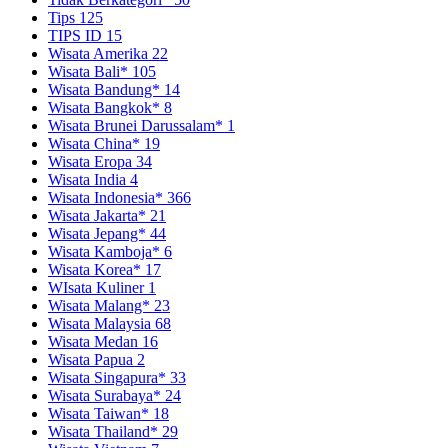
Tips
125
TIPS ID
15
Wisata Amerika
22
Wisata Bali*
105
Wisata Bandung*
14
Wisata Bangkok*
8
Wisata Brunei Darussalam*
1
Wisata China*
19
Wisata Eropa
34
Wisata India
4
Wisata Indonesia*
366
Wisata Jakarta*
21
Wisata Jepang*
44
Wisata Kamboja*
6
Wisata Korea*
17
WIsata Kuliner
1
Wisata Malang*
23
Wisata Malaysia
68
Wisata Medan
16
Wisata Papua
2
Wisata Singapura*
33
Wisata Surabaya*
24
Wisata Taiwan*
18
Wisata Thailand*
29