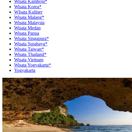
Wisata Kamboja*
Wisata Korea*
WIsata Kuliner
Wisata Malang*
Wisata Malaysia
Wisata Medan
Wisata Papua
Wisata Singapura*
Wisata Surabaya*
Wisata Taiwan*
Wisata Thailand*
Wisata Vietnam
Wisata Yogyakarta*
Yogyakarta