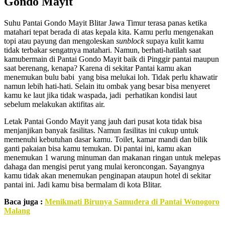
Gondo Mayit
Suhu Pantai Gondo Mayit Blitar Jawa Timur terasa panas ketika
matahari tepat berada di atas kepala kita. Kamu perlu mengenakan
topi atau payung dan mengoleskan
sunblock
supaya kulit kamu
tidak terbakar sengatnya matahari. Namun, berhati-hatilah saat
kamubermain di Pantai Gondo Mayit baik di Pinggir pantai maupun
saat berenang, kenapa? Karena di sekitar Pantai kamu akan
menemukan bulu babi yang bisa melukai loh. Tidak perlu khawatir
namun lebih hati-hati. Selain itu ombak yang besar bisa menyeret
kamu ke laut jika tidak waspada, jadi perhatikan kondisi laut
sebelum melakukan aktifitas air.
Letak Pantai Gondo Mayit yang jauh dari pusat kota tidak bisa
menjanjikan banyak fasilitas. Namun fasilitas ini cukup untuk
memenuhi kebutuhan dasar kamu. Toilet, kamar mandi dan bilik
ganti pakaian bisa kamu temukan. Di pantai ini, kamu akan
menemukan 1 warung minuman dan makanan ringan untuk melepas
dahaga dan mengisi perut yang mulai keroncongan. Sayangnya
kamu tidak akan menemukan penginapan ataupun hotel di sekitar
pantai ini. Jadi kamu bisa bermalam di kota Blitar.
Baca juga :
Menikmati Birunya Samudera di Pantai Wonogoro
Malang