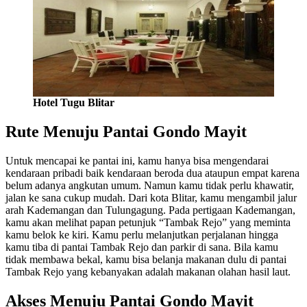
Hotel Tugu Blitar
Rute Menuju Pantai Gondo Mayit
Untuk mencapai ke pantai ini, kamu hanya bisa mengendarai
kendaraan pribadi baik kendaraan beroda dua ataupun empat karena
belum adanya angkutan umum. Namun kamu tidak perlu khawatir,
jalan ke sana cukup mudah. Dari kota Blitar, kamu mengambil jalur
arah Kademangan dan Tulungagung. Pada pertigaan Kademangan,
kamu akan melihat papan petunjuk “Tambak Rejo” yang meminta
kamu belok ke kiri. Kamu perlu melanjutkan perjalanan hingga
kamu tiba di pantai Tambak Rejo dan parkir di sana. Bila kamu
tidak membawa bekal, kamu bisa belanja makanan dulu di pantai
Tambak Rejo yang kebanyakan adalah makanan olahan hasil laut.
Akses Menuju Pantai Gondo Mayit