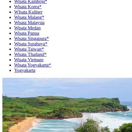
Wisata Kamboja*
Wisata Korea*
WIsata Kuliner
Wisata Malang*
Wisata Malaysia
Wisata Medan
Wisata Papua
Wisata Singapura*
Wisata Surabaya*
Wisata Taiwan*
Wisata Thailand*
Wisata Vietnam
Wisata Yogyakarta*
Yogyakarta