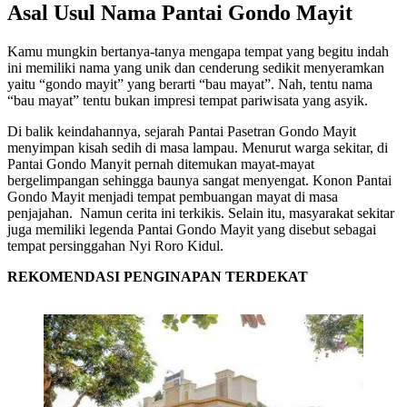
Asal Usul Nama Pantai Gondo Mayit
Kamu mungkin bertanya-tanya mengapa tempat yang begitu indah
ini memiliki nama yang unik dan cenderung sedikit menyeramkan
yaitu “gondo mayit” yang berarti “bau mayat”. Nah, tentu nama
“bau mayat” tentu bukan impresi tempat pariwisata yang asyik.
Di balik keindahannya, sejarah Pantai Pasetran Gondo Mayit
menyimpan kisah sedih di masa lampau. Menurut warga sekitar, di
Pantai Gondo Manyit pernah ditemukan mayat-mayat
bergelimpangan sehingga baunya sangat menyengat. Konon Pantai
Gondo Mayit menjadi tempat pembuangan mayat di masa
penjajahan. Namun cerita ini terkikis. Selain itu, masyarakat sekitar
juga memiliki legenda Pantai Gondo Mayit yang disebut sebagai
tempat persinggahan Nyi Roro Kidul.
REKOMENDASI PENGINAPAN TERDEKAT