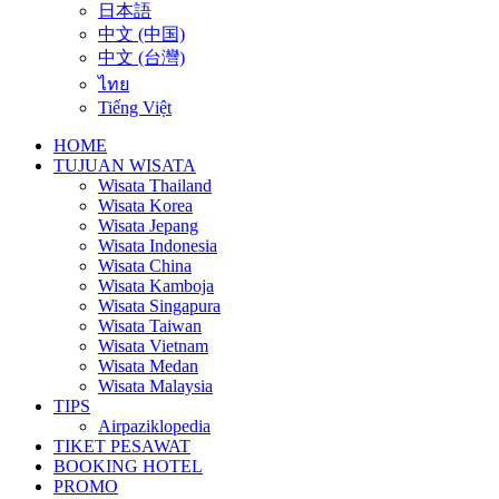
日本語
中文 (中国)
中文 (台灣)
ไทย
Tiếng Việt
HOME
TUJUAN WISATA
Wisata Thailand
Wisata Korea
Wisata Jepang
Wisata Indonesia
Wisata China
Wisata Kamboja
Wisata Singapura
Wisata Taiwan
Wisata Vietnam
Wisata Medan
Wisata Malaysia
TIPS
Airpaziklopedia
TIKET PESAWAT
BOOKING HOTEL
PROMO