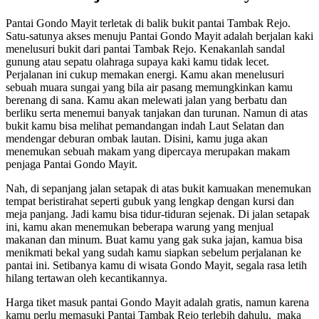
Pantai Gondo Mayit terletak di balik bukit pantai Tambak Rejo.
Satu-satunya akses menuju Pantai Gondo Mayit adalah berjalan kaki
menelusuri bukit dari pantai Tambak Rejo. Kenakanlah sandal
gunung atau sepatu olahraga supaya kaki kamu tidak lecet.
Perjalanan ini cukup memakan energi. Kamu akan menelusuri
sebuah muara sungai yang bila air pasang memungkinkan kamu
berenang di sana. Kamu akan melewati jalan yang berbatu dan
berliku serta menemui banyak tanjakan dan turunan. Namun di atas
bukit kamu bisa melihat pemandangan indah Laut Selatan dan
mendengar deburan ombak lautan. Disini, kamu juga akan
menemukan sebuah makam yang dipercaya merupakan makam
penjaga Pantai Gondo Mayit.
Nah, di sepanjang jalan setapak di atas bukit kamuakan menemukan
tempat beristirahat seperti gubuk yang lengkap dengan kursi dan
meja panjang. Jadi kamu bisa tidur-tiduran sejenak. Di jalan setapak
ini, kamu akan menemukan beberapa warung yang menjual
makanan dan minum. Buat kamu yang gak suka jajan, kamua bisa
menikmati bekal yang sudah kamu siapkan sebelum perjalanan ke
pantai ini. Setibanya kamu di wisata Gondo Mayit, segala rasa letih
hilang tertawan oleh kecantikannya.
Harga tiket masuk pantai Gondo Mayit adalah gratis, namun karena
kamu perlu memasuki Pantai Tambak Rejo terlebih dahulu, maka