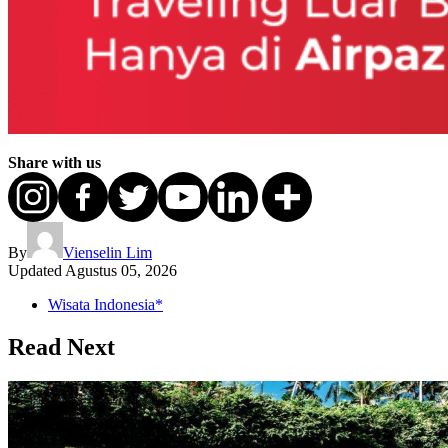
Share with us
By
Vienselin Lim
Updated
Agustus 05, 2026
Wisata Indonesia*
Read Next