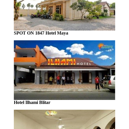
SPOT ON 1847 Hotel Maya
Hotel Ilhami Blitar