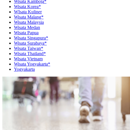
Wisata Kamboja*
Wisata Korea*
WIsata Kuliner
Wisata Malang*
Wisata Malaysia
Wisata Medan
Wisata Papua
Wisata Singapura*
Wisata Surabaya*
Wisata Taiwan*
Wisata Thailand*
Wisata Vietnam
Wisata Yogyakarta*
Yogyakarta