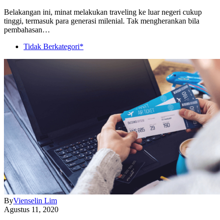
Belakangan ini, minat melakukan traveling ke luar negeri cukup
tinggi, termasuk para generasi milenial. Tak mengherankan bila
pembahasan…
Tidak Berkategori*
By
Vienselin Lim
Agustus 11, 2020