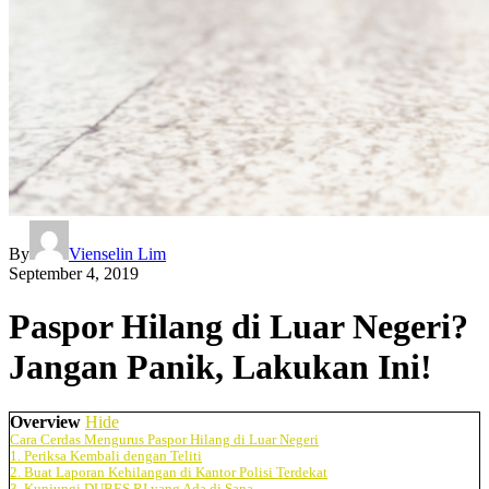
By
Vienselin Lim
September 4, 2019
Paspor Hilang di Luar Negeri?
Jangan Panik, Lakukan Ini!
Overview
Hide
Cara Cerdas Mengurus Paspor Hilang di Luar Negeri
1. Periksa Kembali dengan Teliti
2. Buat Laporan Kehilangan di Kantor Polisi Terdekat
3. Kunjungi DUBES RI yang Ada di Sana