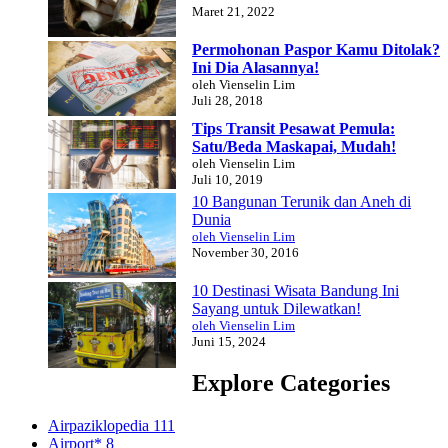
Maret 21, 2022
Permohonan Paspor Kamu Ditolak?
Ini Dia Alasannya!
oleh Vienselin Lim
Juli 28, 2018
Tips Transit Pesawat Pemula:
Satu/Beda Maskapai, Mudah!
oleh Vienselin Lim
Juli 10, 2019
10 Bangunan Terunik dan Aneh di
Dunia
oleh Vienselin Lim
November 30, 2016
10 Destinasi Wisata Bandung Ini
Sayang untuk Dilewatkan!
oleh Vienselin Lim
Juni 15, 2024
Explore Categories
Airpaziklopedia
111
Airport*
8