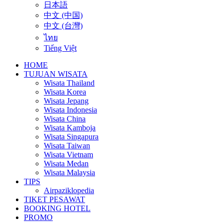
日本語
中文 (中国)
中文 (台灣)
ไทย
Tiếng Việt
HOME
TUJUAN WISATA
Wisata Thailand
Wisata Korea
Wisata Jepang
Wisata Indonesia
Wisata China
Wisata Kamboja
Wisata Singapura
Wisata Taiwan
Wisata Vietnam
Wisata Medan
Wisata Malaysia
TIPS
Airpaziklopedia
TIKET PESAWAT
BOOKING HOTEL
PROMO