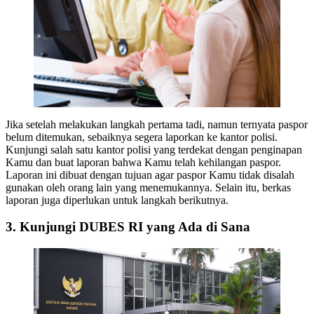
Jika setelah melakukan langkah pertama tadi, namun ternyata paspor
belum ditemukan, sebaiknya segera laporkan ke kantor polisi.
Kunjungi salah satu kantor polisi yang terdekat dengan penginapan
Kamu dan buat laporan bahwa Kamu telah kehilangan paspor.
Laporan ini dibuat dengan tujuan agar paspor Kamu tidak disalah
gunakan oleh orang lain yang menemukannya. Selain itu, berkas
laporan juga diperlukan untuk langkah berikutnya.
3. Kunjungi DUBES RI yang Ada di Sana