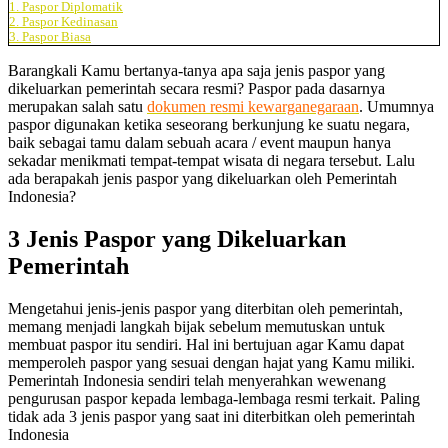
1. Paspor Diplomatik
2. Paspor Kedinasan
3. Paspor Biasa
Barangkali Kamu bertanya-tanya apa saja jenis paspor yang
dikeluarkan pemerintah secara resmi? Paspor pada dasarnya
merupakan salah satu
dokumen resmi kewarganegaraan
. Umumnya
paspor digunakan ketika seseorang berkunjung ke suatu negara,
baik sebagai tamu dalam sebuah acara / event maupun hanya
sekadar menikmati tempat-tempat wisata di negara tersebut. Lalu
ada berapakah jenis paspor yang dikeluarkan oleh Pemerintah
Indonesia?
3 Jenis Paspor yang Dikeluarkan
Pemerintah
Mengetahui jenis-jenis paspor yang diterbitan oleh pemerintah,
memang menjadi langkah bijak sebelum memutuskan untuk
membuat paspor itu sendiri. Hal ini bertujuan agar Kamu dapat
memperoleh paspor yang sesuai dengan hajat yang Kamu miliki.
Pemerintah Indonesia sendiri telah menyerahkan wewenang
pengurusan paspor kepada lembaga-lembaga resmi terkait. Paling
tidak ada 3 jenis paspor yang saat ini diterbitkan oleh pemerintah
Indonesia