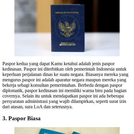
Paspor kedua yang dapat Kamu ketahui adalah jenis paspor
kedinasan. Paspor ini diterbitkan oleh pemerintah Indonesia untuk
keperluan perjalanan dinas ke suatu negara. Biasanya mereka yang
mengurus paspor ini adalah aparatur negara maupun mereka yang
bekerja sebagi konsultan pemerintahan. Berbeda dengan paspor
diplomatik, paspor kedinasan ini memiliki warna biru pada bagian
covernya. Selain itu untuk mendapatkan paspor ini ada beberapa
persyaratan administrasi yang wajib dilampirkan, seperti surat izin
dari atasan, sura LoA dan seterusnya.
3. Paspor Biasa