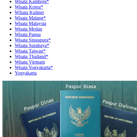
Wisata Kamboja*
Wisata Korea*
WIsata Kuliner
Wisata Malang*
Wisata Malaysia
Wisata Medan
Wisata Papua
Wisata Singapura*
Wisata Surabaya*
Wisata Taiwan*
Wisata Thailand*
Wisata Vietnam
Wisata Yogyakarta*
Yogyakarta