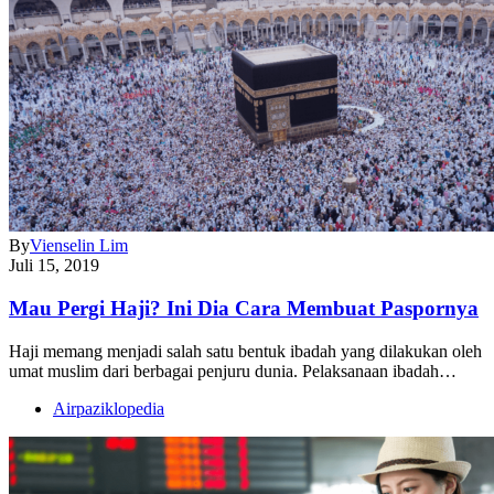
By
Vienselin Lim
Juli 15, 2019
Mau Pergi Haji? Ini Dia Cara Membuat Paspornya
Haji memang menjadi salah satu bentuk ibadah yang dilakukan oleh
umat muslim dari berbagai penjuru dunia. Pelaksanaan ibadah…
Airpaziklopedia