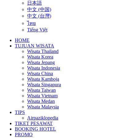
日本語
中文 (中国)
中文 (台灣)
ไทย
Tiếng Việt
HOME
TUJUAN WISATA
Wisata Thailand
Wisata Korea
Wisata Jepang
Wisata Indonesia
Wisata China
Wisata Kamboja
Wisata Singapura
Wisata Taiwan
Wisata Vietnam
Wisata Medan
Wisata Malaysia
TIPS
Airpaziklopedia
TIKET PESAWAT
BOOKING HOTEL
PROMO