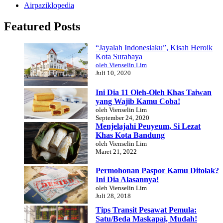
Airpaziklopedia
Featured Posts
“Jayalah Indonesiaku”, Kisah Heroik
Kota Surabaya
oleh Vienselin Lim
Juli 10, 2020
Ini Dia 11 Oleh-Oleh Khas Taiwan
yang Wajib Kamu Coba!
oleh Vienselin Lim
September 24, 2020
Menjelajahi Peuyeum, Si Lezat
Khas Kota Bandung
oleh Vienselin Lim
Maret 21, 2022
Permohonan Paspor Kamu Ditolak?
Ini Dia Alasannya!
oleh Vienselin Lim
Juli 28, 2018
Tips Transit Pesawat Pemula:
Satu/Beda Maskapai, Mudah!