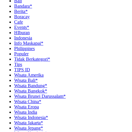
Bali
Bandara*
Berita*
Boracay
Cafe
Events*
HIburan
Indonesia
Info Maskapai*
Philippines
Populer
Tidak Berkategori*
Tips
TIPS ID
Wisata Amerika
Wisata Bali*
Wisata Bandung*
Wisata Bangkok*
Wisata Brunei Darussalam*
Wisata China*
Wisata Eropa
Wisata India
Wisata Indonesia*
Wisata Jakarta*
Wisata Jepang*