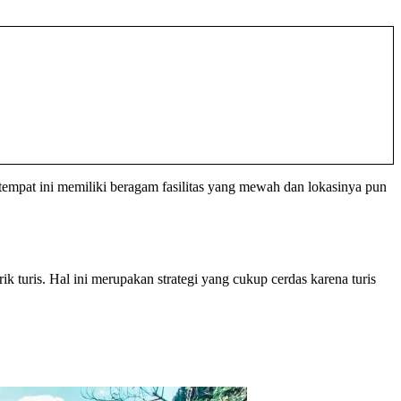
 tempat ini memiliki beragam fasilitas yang mewah dan lokasinya pun
 turis. Hal ini merupakan strategi yang cukup cerdas karena turis