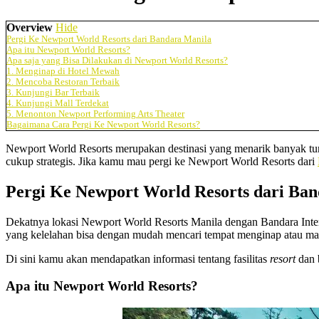
Overview
Hide
Pergi Ke Newport World Resorts dari Bandara Manila
Apa itu Newport World Resorts?
Apa saja yang Bisa Dilakukan di Newport World Resorts?
1. Menginap di Hotel Mewah
2. Mencoba Restoran Terbaik
3. Kunjungi Bar Terbaik
4. Kunjungi Mall Terdekat
5. Menonton Newport Performing Arts Theater
Bagaimana Cara Pergi Ke Newport World Resorts?
Newport World Resorts merupakan destinasi yang menarik banyak turis
cukup strategis. Jika kamu mau pergi ke Newport World Resorts dari
Pergi Ke Newport World Resorts dari Ba
Dekatnya lokasi Newport
World Resorts Manila
dengan
Bandara Inte
yang kelelahan bisa dengan mudah mencari tempat menginap atau maka
Di sini kamu akan mendapatkan informasi tentang fasilitas
resort
dan 
Apa itu Newport World Resorts?