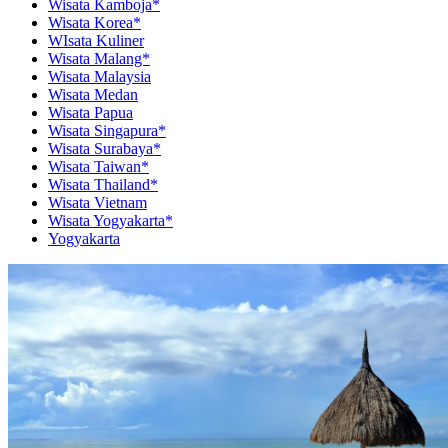
Wisata Kamboja*
Wisata Korea*
WIsata Kuliner
Wisata Malang*
Wisata Malaysia
Wisata Medan
Wisata Papua
Wisata Singapura*
Wisata Surabaya*
Wisata Taiwan*
Wisata Thailand*
Wisata Vietnam
Wisata Yogyakarta*
Yogyakarta