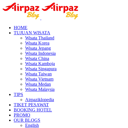
HOME
TUJUAN WISATA
Wisata Thailand
Wisata Korea
Wisata Jepang
Wisata Indonesia
Wisata China
Wisata Kamboja
Wisata Singapura
Wisata Taiwan
Wisata Vietnam
Wisata Medan
Wisata Malaysia
TIPS
Airpaziklopedia
TIKET PESAWAT
BOOKING HOTEL
PROMO
OUR BLOGS
English