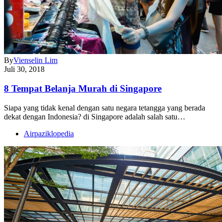
By
Vienselin Lim
Juli 30, 2018
8 Tempat Belanja Murah di Singapore
Siapa yang tidak kenal dengan satu negara tetangga yang berada
dekat dengan Indonesia? di Singapore adalah salah satu…
Airpaziklopedia