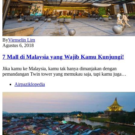
By
Vienselin Lim
Agustus 6, 2018
7 Mall di Malaysia yang Wajib Kamu Kunjungi!
Jika kamu ke Malaysia, kamu tak hanya dimanjakan dengan
pemandangan Twin tower yang memukau saja, tapi kamu juga…
Airpaziklopedia