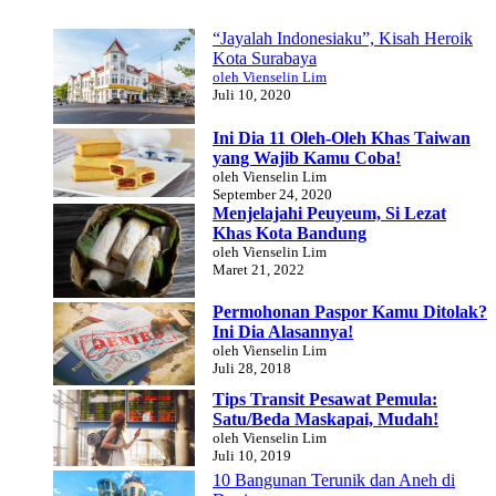
“Jayalah Indonesiaku”, Kisah Heroik
Kota Surabaya
oleh Vienselin Lim
Juli 10, 2020
Ini Dia 11 Oleh-Oleh Khas Taiwan
yang Wajib Kamu Coba!
oleh Vienselin Lim
September 24, 2020
Menjelajahi Peuyeum, Si Lezat
Khas Kota Bandung
oleh Vienselin Lim
Maret 21, 2022
Permohonan Paspor Kamu Ditolak?
Ini Dia Alasannya!
oleh Vienselin Lim
Juli 28, 2018
Tips Transit Pesawat Pemula:
Satu/Beda Maskapai, Mudah!
oleh Vienselin Lim
Juli 10, 2019
10 Bangunan Terunik dan Aneh di