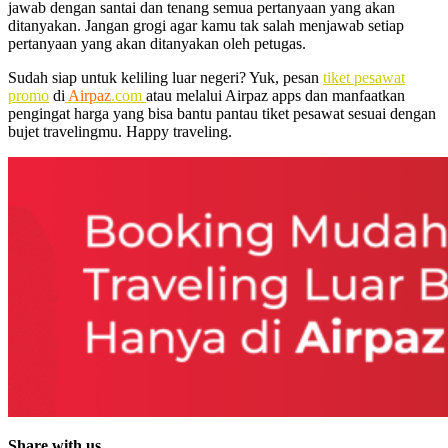
jawab dengan santai dan tenang semua pertanyaan yang akan
ditanyakan. Jangan grogi agar kamu tak salah menjawab setiap
pertanyaan yang akan ditanyakan oleh petugas.
Sudah siap untuk keliling luar negeri? Yuk, pesan
tiket pesawat
promo
di
Airpaz
.com
atau melalui Airpaz apps dan manfaatkan
pengingat harga yang bisa bantu pantau tiket pesawat sesuai dengan
bujet travelingmu. Happy traveling.
Share with us