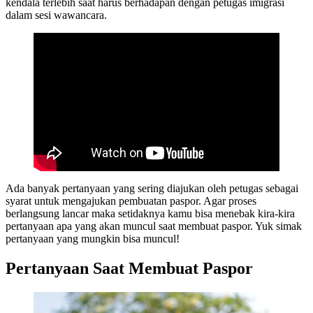
kendala terlebih saat harus berhadapan dengan petugas imigrasi
dalam sesi wawancara.
Ada banyak pertanyaan yang sering diajukan oleh petugas sebagai
syarat untuk mengajukan pembuatan paspor. Agar proses
berlangsung lancar maka setidaknya kamu bisa menebak kira-kira
pertanyaan apa yang akan muncul saat membuat paspor. Yuk simak
pertanyaan yang mungkin bisa muncul!
Pertanyaan Saat Membuat Paspor