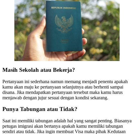
Masih Sekolah atau Bekerja?
Pertanyaan ini sederhana namun memang menjadi penentu apakah
kamu akan maju ke pertanyaan selanjutnya atau berhenti sampai
disana. Jika mendapatkan pertanyaan tersebut maka kamu harus
menjawab dengan jujur sesuai dengan kondisi sekarang.
Punya Tabungan atau Tidak?
Saat ini memiliki tabungan adalah hal yang sangat penting. Biasanya
petugas imigrasi akan bertanya apakah kamu memiliki tabungan
sendiri atau tidak. Jika ingin membuat Visa maka pihak Kedutaan