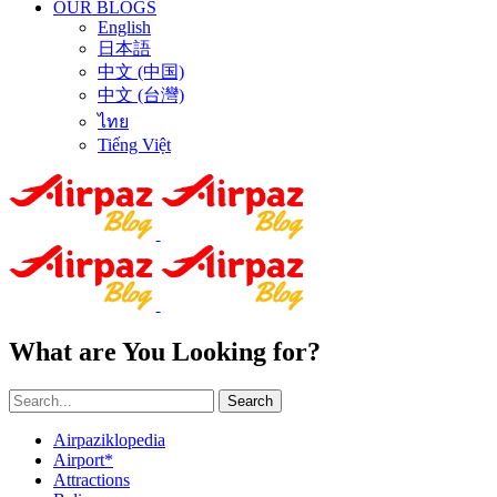
OUR BLOGS
English
日本語
中文 (中国)
中文 (台灣)
ไทย
Tiếng Việt
What are You Looking for?
Search
Airpaziklopedia
Airport*
Attractions