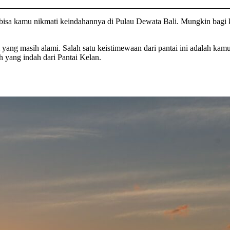
 bisa kamu nikmati keindahannya di Pulau Dewata Bali. Mungkin bagi k
ang masih alami. Salah satu keistimewaan dari pantai ini adalah kam
ih yang indah dari Pantai Kelan.