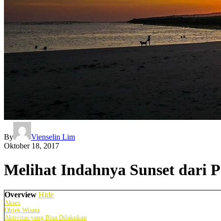
By
Vienselin Lim
Oktober 18, 2017
Melihat Indahnya Sunset dari 
Overview
Hide
Akses
Objek Wisata
Aktivitas yang Bisa Dilakukan