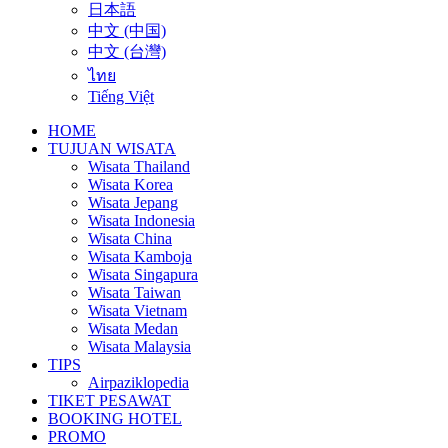
日本語
中文 (中国)
中文 (台灣)
ไทย
Tiếng Việt
HOME
TUJUAN WISATA
Wisata Thailand
Wisata Korea
Wisata Jepang
Wisata Indonesia
Wisata China
Wisata Kamboja
Wisata Singapura
Wisata Taiwan
Wisata Vietnam
Wisata Medan
Wisata Malaysia
TIPS
Airpaziklopedia
TIKET PESAWAT
BOOKING HOTEL
PROMO