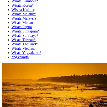
Wisata Kamboja*
Wisata Korea*
WIsata Kuliner
Wisata Malang*
Wisata Malaysia
Wisata Medan
Wisata Papua
Wisata Singapura*
Wisata Surabaya*
Wisata Taiwan*
Wisata Thailand*
Wisata Vietnam
Wisata Yogyakarta*
Yogyakarta