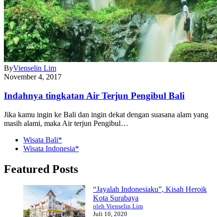
By
Vienselin Lim
November 4, 2017
Indahnya tingkatan Air Terjun Pengibul Bali
Jika kamu ingin ke Bali dan ingin dekat dengan suasana alam yang
masih alami, maka Air terjun Pengibul…
Wisata Bali*
Wisata Indonesia*
Featured Posts
“Jayalah Indonesiaku”, Kisah Heroik
Kota Surabaya
oleh Vienselin Lim
Juli 10, 2020