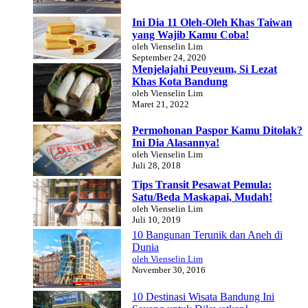
Ini Dia 11 Oleh-Oleh Khas Taiwan
yang Wajib Kamu Coba!
oleh Vienselin Lim
September 24, 2020
Menjelajahi Peuyeum, Si Lezat
Khas Kota Bandung
oleh Vienselin Lim
Maret 21, 2022
Permohonan Paspor Kamu Ditolak?
Ini Dia Alasannya!
oleh Vienselin Lim
Juli 28, 2018
Tips Transit Pesawat Pemula:
Satu/Beda Maskapai, Mudah!
oleh Vienselin Lim
Juli 10, 2019
10 Bangunan Terunik dan Aneh di
Dunia
oleh Vienselin Lim
November 30, 2016
10 Destinasi Wisata Bandung Ini