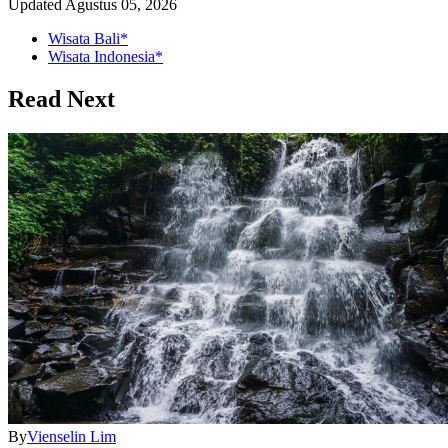
Updated
Agustus 05, 2026
Wisata Bali*
Wisata Indonesia*
Read Next
By
Vienselin Lim