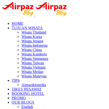
HOME
TUJUAN WISATA
Wisata Thailand
Wisata Korea
Wisata Jepang
Wisata Indonesia
Wisata China
Wisata Kamboja
Wisata Singapura
Wisata Taiwan
Wisata Vietnam
Wisata Medan
Wisata Malaysia
TIPS
Airpaziklopedia
TIKET PESAWAT
BOOKING HOTEL
PROMO
OUR BLOGS
English