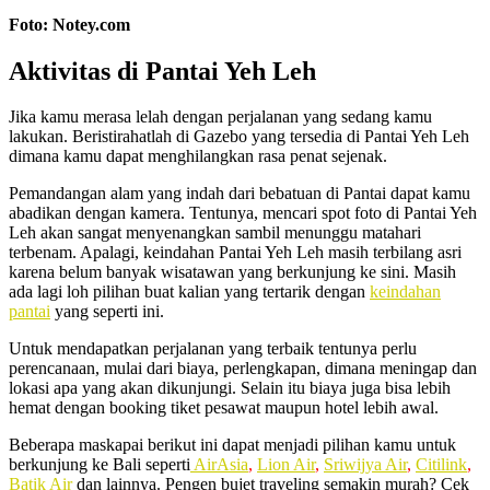
Foto: Notey.com
Aktivitas di Pantai Yeh Leh
Jika kamu merasa lelah dengan perjalanan yang sedang kamu
lakukan. Beristirahatlah di Gazebo yang tersedia di Pantai Yeh Leh
dimana kamu dapat menghilangkan rasa penat sejenak.
Pemandangan alam yang indah dari bebatuan di Pantai dapat kamu
abadikan dengan kamera. Tentunya, mencari spot foto di Pantai Yeh
Leh akan sangat menyenangkan sambil menunggu matahari
terbenam. Apalagi, keindahan Pantai Yeh Leh masih terbilang asri
karena belum banyak wisatawan yang berkunjung ke sini. Masih
ada lagi loh pilihan buat kalian yang tertarik dengan
keindahan
pantai
yang seperti ini.
Untuk mendapatkan perjalanan yang terbaik tentunya perlu
perencanaan, mulai dari biaya, perlengkapan, dimana meningap dan
lokasi apa yang akan dikunjungi. Selain itu biaya juga bisa lebih
hemat dengan booking tiket pesawat maupun hotel lebih awal.
Beberapa maskapai berikut ini dapat menjadi pilihan kamu untuk
berkunjung ke Bali seperti
AirAsia
,
Lion Air
,
Sriwijya Air
,
Citilink
,
Batik Air
dan lainnya. Pengen bujet traveling semakin murah? Cek