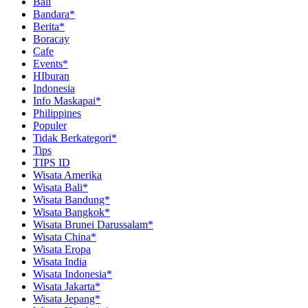
Bali
Bandara*
Berita*
Boracay
Cafe
Events*
HIburan
Indonesia
Info Maskapai*
Philippines
Populer
Tidak Berkategori*
Tips
TIPS ID
Wisata Amerika
Wisata Bali*
Wisata Bandung*
Wisata Bangkok*
Wisata Brunei Darussalam*
Wisata China*
Wisata Eropa
Wisata India
Wisata Indonesia*
Wisata Jakarta*
Wisata Jepang*