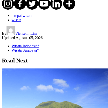
tempat wisata
wisata
By
Vienselin Lim
Updated
Agustus 05, 2026
Wisata Indonesia*
Wisata Surabaya*
Read Next