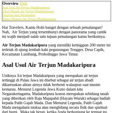
Overview
Hide
Asal Usul Air Terjun Madakaripura
Tiket Masuk Air Terjun Madakaripura
Fasilitas dan Akomodasi
Akses Menuju Air Terjun Madakaripura
Hai Travelers, Kamu Hobi banget dengan sebuah petualangan?
Nah, Air Terjun yang tersembunyi dengan panorama yang cantik
ini wajib menjadi salah satu tujuan petualangan kamu berikutnya.
Air Terjun Madakaripura
yang memiliki ketinggian 200 meter ini
terletak di ujung lembah kaki pegunungan Tengger, Desa Capih,
Kecamatan Lumbang, Probolinggo Jawa Timur.
Asal Usul Air Terjun Madakaripura
Uniknya Air terjun Madakaripura yang merupakan air terjun
tertinggi di Pulau Jawa ini disebut sebagai air terjun abadi
dikarenakan aliran airnya tidak berhenti walaupun saat musim
kemarau. Menurut Legenda Jawa Kuno dalam kita
Negarakertagama, Madakaripura konon merupakan sebidang tanah
yang diberikan oleh Raja Majapahit (Hayam Wuruk) sebagai hadiah
kepada Patih Gajah Mada. Dan Menurut Legenda, Patih Gajah
Mada mengalami moksa atau menghilang secara fisik dan spiritual
dari bumi. Maka tak heran, ketika Anda berkunjung ke tempat ini,