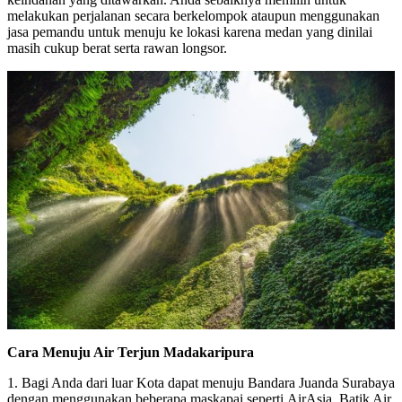
melakukan perjalanan secara berkelompok ataupun menggunakan
jasa pemandu untuk menuju ke lokasi karena medan yang dinilai
masih cukup berat serta rawan longsor.
Cara Menuju Air Terjun Madakaripura
1. Bagi Anda dari luar Kota dapat menuju Bandara Juanda Surabaya
dengan menggunakan beberapa maskapai seperti AirAsia, Batik Air,