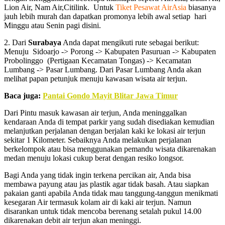
Lion Air, Nam Air,Citilink. Untuk
Tiket Pesawat AirAsia
biasanya
jauh lebih murah dan dapatkan promonya lebih awal setiap hari
Minggu atau Senin pagi disini.
2. Dari
Surabaya
Anda dapat mengikuti rute sebagai berikut:
Menuju Sidoarjo -> Porong -> Kabupaten Pasuruan -> Kabupaten
Probolinggo (Pertigaan Kecamatan Tongas) -> Kecamatan
Lumbang -> Pasar Lumbang. Dari Pasar Lumbang Anda akan
melihat papan petunjuk menuju kawasan wisata air terjun.
Baca juga:
Pantai Gondo Mayit Blitar Jawa Timur
Dari Pintu masuk kawasan air terjun, Anda meninggalkan
kendaraan Anda di tempat parkir yang sudah disediakan kemudian
melanjutkan perjalanan dengan berjalan kaki ke lokasi air terjun
sekitar 1 Kilometer. Sebaiknya Anda melakukan perjalanan
berkelompok atau bisa menggunakan pemandu wisata dikarenakan
medan menuju lokasi cukup berat dengan resiko longsor.
Bagi Anda yang tidak ingin terkena percikan air, Anda bisa
membawa payung atau jas plastik agar tidak basah. Atau siapkan
pakaian ganti apabila Anda tidak mau tanggung-tanggun menikmati
kesegaran Air termasuk kolam air di kaki air terjun. Namun
disarankan untuk tidak mencoba berenang setalah pukul 14.00
dikarenakan debit air terjun akan meninggi.