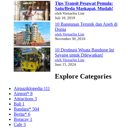
Tips Transit Pesawat Pemula:
Satu/Beda Maskapai, Mudah!
oleh Vienselin Lim
Juli 10, 2019
10 Bangunan Terunik dan Aneh di
Dunia
oleh Vienselin Lim
November 30, 2016
10 Destinasi Wisata Bandung Ini
Sayang untuk Dilewatkan!
oleh Vienselin Lim
Juni 15, 2024
Explore Categories
Airpaziklopedia
111
Airport*
8
Attractions
3
Bali
1
Bandara*
504
Berita*
6
Boracay
1
Cafe
3