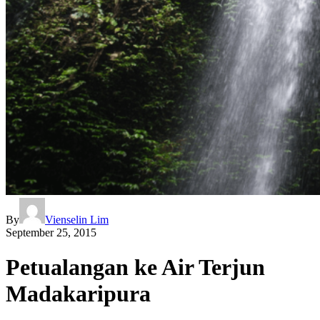
By
Vienselin Lim
September 25, 2015
Petualangan ke Air Terjun
Madakaripura