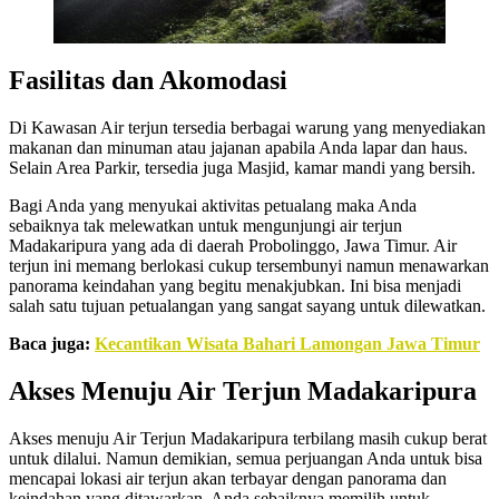
Fasilitas dan Akomodasi
Di Kawasan Air terjun tersedia berbagai warung yang menyediakan
makanan dan minuman atau jajanan apabila Anda lapar dan haus.
Selain Area Parkir, tersedia juga Masjid, kamar mandi yang bersih.
Bagi Anda yang menyukai aktivitas petualang maka Anda
sebaiknya tak melewatkan untuk mengunjungi air terjun
Madakaripura yang ada di daerah Probolinggo, Jawa Timur. Air
terjun ini memang berlokasi cukup tersembunyi namun menawarkan
panorama keindahan yang begitu menakjubkan. Ini bisa menjadi
salah satu tujuan petualangan yang sangat sayang untuk dilewatkan.
Baca juga:
Kecantikan Wisata Bahari Lamongan Jawa Timur
Akses Menuju Air Terjun Madakaripura
Akses menuju Air Terjun Madakaripura terbilang masih cukup berat
untuk dilalui. Namun demikian, semua perjuangan Anda untuk bisa
mencapai lokasi air terjun akan terbayar dengan panorama dan
keindahan yang ditawarkan. Anda sebaiknya memilih untuk