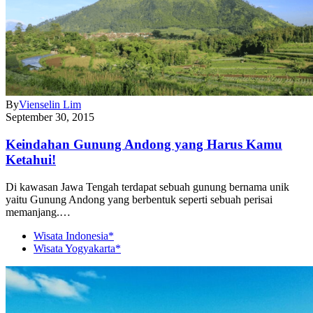
By
Vienselin Lim
September 30, 2015
Keindahan Gunung Andong yang Harus Kamu
Ketahui!
Di kawasan Jawa Tengah terdapat sebuah gunung bernama unik
yaitu Gunung Andong yang berbentuk seperti sebuah perisai
memanjang.…
Wisata Indonesia*
Wisata Yogyakarta*