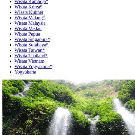
Wisata Kamboja*
Wisata Korea*
WIsata Kuliner
Wisata Malang*
Wisata Malaysia
Wisata Medan
Wisata Papua
Wisata Singapura*
Wisata Surabaya*
Wisata Taiwan*
Wisata Thailand*
Wisata Vietnam
Wisata Yogyakarta*
Yogyakarta