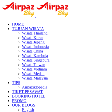
HOME
TUJUAN WISATA
Wisata Thailand
Wisata Korea
Wisata Jepang
Wisata Indonesia
Wisata China
Wisata Kamboja
Wisata Singapura
Wisata Taiwan
Wisata Vietnam
Wisata Medan
Wisata Malaysia
TIPS
Airpaziklopedia
TIKET PESAWAT
BOOKING HOTEL
PROMO
OUR BLOGS
English