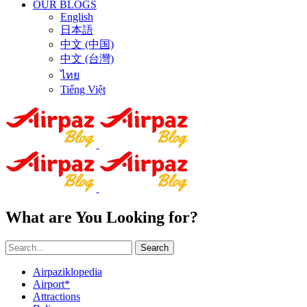
OUR BLOGS
English
日本語
中文 (中国)
中文 (台灣)
ไทย
Tiếng Việt
What are You Looking for?
Search
Airpaziklopedia
Airport*
Attractions