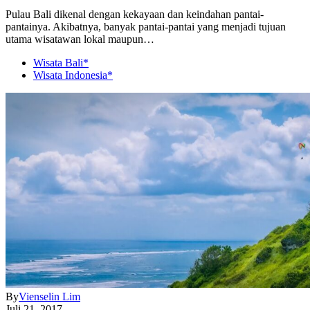
Pulau Bali dikenal dengan kekayaan dan keindahan pantai-
pantainya. Akibatnya, banyak pantai-pantai yang menjadi tujuan
utama wisatawan lokal maupun…
Wisata Bali*
Wisata Indonesia*
By
Vienselin Lim
Juli 21, 2017