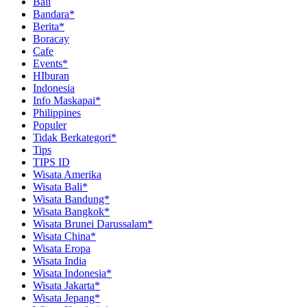
Bali
Bandara*
Berita*
Boracay
Cafe
Events*
HIburan
Indonesia
Info Maskapai*
Philippines
Populer
Tidak Berkategori*
Tips
TIPS ID
Wisata Amerika
Wisata Bali*
Wisata Bandung*
Wisata Bangkok*
Wisata Brunei Darussalam*
Wisata China*
Wisata Eropa
Wisata India
Wisata Indonesia*
Wisata Jakarta*
Wisata Jepang*