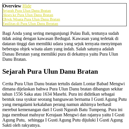
Overview
Hide
Sejarah Pura Ulun Danu Bratan
Akses ke Pura Ulun Danu Bratan
Objek Wisata Pura Ulun Danu Bratan
Fasilitas di Pura Ulun Danu Beratan
Bagi Anda yang sering mengunjungi Pulau Bali, tentunya sudah
tidak asing dengan kawasan Bedugul. Kawasan yang terletak di
dataran tinggi dan memiliki udara yang sejuk ternyata menyimpan
beberapa objek wisata alam yang indah. Salah satunya adalah
Danau Beratan yang memiliki pura di dekatnya yaitu Pura Ulun
Danu Bratan.
Sejarah Pura Ulun Danu Bratan
Cerita Pura Ulun Danu bratan tertulis dalam Lontar Babad Mengwi
dimana dijelaskan bahwa Pura Ulun Danu bratan dibangun sekitar
tahun 1556 Saka atau 1634 Masehi. Pura ini didirikan sebagai
bentuk rasa syukur seorang bangsawan bernama I Gusti Agung Putu
yang mengalami kekalahan perang namun akhirnya berhasil
merebut kemenangan dari I Gusti Ngurah Batu Tumpeng. Pura ini
juga membuat mahsyur Kerajaan Mengwi dan rajanya yaitu I Gusti
Agung Putu, sehingga I Gusti Agung Putu dijuluki I Gusti Agung
Sakti oleh rakyatnya.