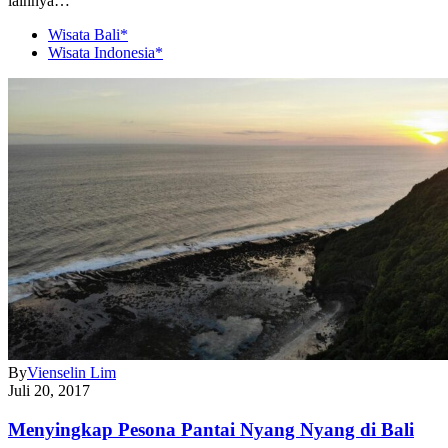
lainnya…
Wisata Bali*
Wisata Indonesia*
By
Vienselin Lim
Juli 20, 2017
Menyingkap Pesona Pantai Nyang Nyang di Bali