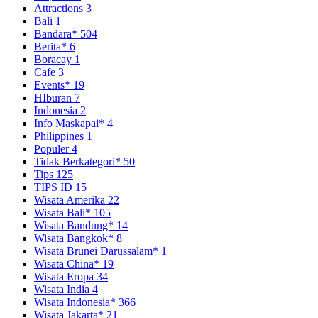
Attractions
3
Bali
1
Bandara*
504
Berita*
6
Boracay
1
Cafe
3
Events*
19
HIburan
7
Indonesia
2
Info Maskapai*
4
Philippines
1
Populer
4
Tidak Berkategori*
50
Tips
125
TIPS ID
15
Wisata Amerika
22
Wisata Bali*
105
Wisata Bandung*
14
Wisata Bangkok*
8
Wisata Brunei Darussalam*
1
Wisata China*
19
Wisata Eropa
34
Wisata India
4
Wisata Indonesia*
366
Wisata Jakarta*
21