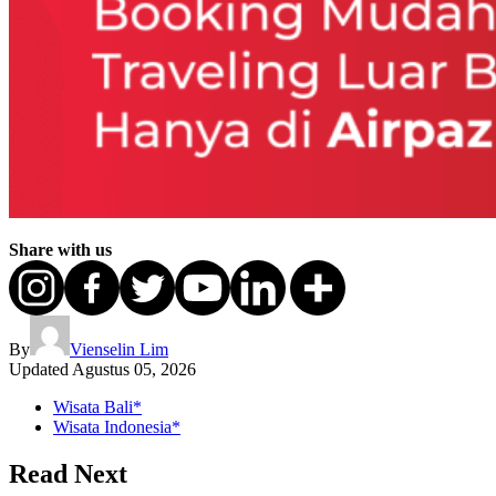
Share with us
By
Vienselin Lim
Updated
Agustus 05, 2026
Wisata Bali*
Wisata Indonesia*
Read Next