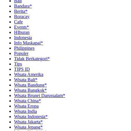
Bali
Bandara*
Berita*
Boracay
Cafe
Events*
HIburan
Indonesia
Info Maskapai*
Philippines
Populer
Tidak Berkategori*
Tips
TIPS ID
Wisata Amerika
Wisata Bali*
Wisata Bandung*
Wisata Bangkok*
Wisata Brunei Darussalam*
Wisata China*
Wisata Eropa
Wisata India
Wisata Indonesia*
Wisata Jakarta*
Wisata Jepang*