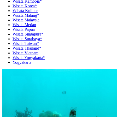
Wisata Kamboja*
Wisata Korea*
WIsata Kuliner
Wisata Malang*
Wisata Malaysia
Wisata Medan
Wisata Papua
Wisata Singapura*
Wisata Surabaya*
Wisata Taiwan*
Wisata Thailand*
Wisata Vietnam
Wisata Yogyakarta*
Yogyakarta