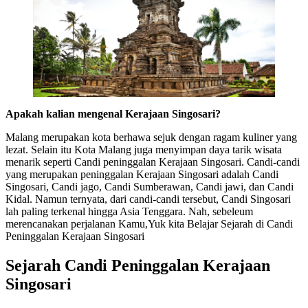
Apakah kalian mengenal Kerajaan Singosari?
Malang merupakan kota berhawa sejuk dengan ragam kuliner yang
lezat. Selain itu Kota Malang juga menyimpan daya tarik wisata
menarik seperti Candi peninggalan Kerajaan Singosari. Candi-candi
yang merupakan peninggalan Kerajaan Singosari adalah Candi
Singosari, Candi jago, Candi Sumberawan, Candi jawi, dan Candi
Kidal. Namun ternyata, dari candi-candi tersebut, Candi Singosari
lah paling terkenal hingga Asia Tenggara. Nah, sebeleum
merencanakan perjalanan Kamu,Yuk kita Belajar Sejarah di Candi
Peninggalan Kerajaan Singosari
Sejarah Candi Peninggalan Kerajaan
Singosari