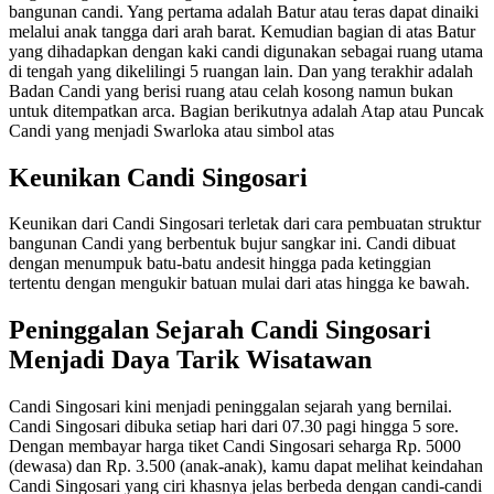
bangunan candi. Yang pertama adalah Batur atau teras dapat dinaiki
melalui anak tangga dari arah barat. Kemudian bagian di atas Batur
yang dihadapkan dengan kaki candi digunakan sebagai ruang utama
di tengah yang dikelilingi 5 ruangan lain. Dan yang terakhir adalah
Badan Candi yang berisi ruang atau celah kosong namun bukan
untuk ditempatkan arca. Bagian berikutnya adalah Atap atau Puncak
Candi yang menjadi Swarloka atau simbol atas
Keunikan Candi Singosari
Keunikan dari Candi Singosari terletak dari cara pembuatan struktur
bangunan Candi yang berbentuk bujur sangkar ini. Candi dibuat
dengan menumpuk batu-batu andesit hingga pada ketinggian
tertentu dengan mengukir batuan mulai dari atas hingga ke bawah.
Peninggalan Sejarah Candi Singosari
Menjadi Daya Tarik Wisatawan
Candi Singosari kini menjadi peninggalan sejarah yang bernilai.
Candi Singosari dibuka setiap hari dari 07.30 pagi hingga 5 sore.
Dengan membayar harga tiket Candi Singosari seharga Rp. 5000
(dewasa) dan Rp. 3.500 (anak-anak), kamu dapat melihat keindahan
Candi Singosari yang ciri khasnya jelas berbeda dengan candi-candi