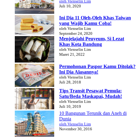
oleh Vienselin Lim
Juli 10, 2020
Ini Dia 11 Oleh-Oleh Khas Taiwan
yang Wajib Kamu Coba!
oleh Vienselin Lim
September 24, 2020
Menjelajahi Peuyeum, Si Lezat
Khas Kota Bandung
oleh Vienselin Lim
Maret 21, 2022
Permohonan Paspor Kamu Ditolak?
Ini Dia Alasannya!
oleh Vienselin Lim
Juli 28, 2018
Tips Transit Pesawat Pemula:
Satu/Beda Maskapai, Mudah!
oleh Vienselin Lim
Juli 10, 2019
10 Bangunan Terunik dan Aneh di
Dunia
oleh Vienselin Lim
November 30, 2016