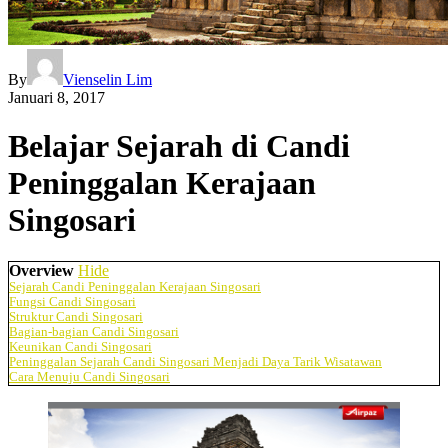
By
Vienselin Lim
Januari 8, 2017
Belajar Sejarah di Candi
Peninggalan Kerajaan
Singosari
Overview
Hide
Sejarah Candi Peninggalan Kerajaan Singosari
Fungsi Candi Singosari
Struktur Candi Singosari
Bagian-bagian Candi Singosari
Keunikan Candi Singosari
Peninggalan Sejarah Candi Singosari Menjadi Daya Tarik Wisatawan
Cara Menuju Candi Singosari