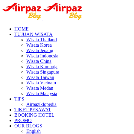
HOME
TUJUAN WISATA
Wisata Thailand
Wisata Korea
Wisata Jepang
Wisata Indonesia
Wisata China
Wisata Kamboja
Wisata Singapura
Wisata Taiwan
Wisata Vietnam
Wisata Medan
Wisata Malaysia
TIPS
Airpaziklopedia
TIKET PESAWAT
BOOKING HOTEL
PROMO
OUR BLOGS
English