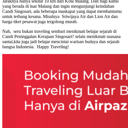
Jaraknya hanya sekitar 10 km dari Kota Malang. Dan bagi kamu
yang berada di luar Malang dan ingin mengunjungi keindahan
Candi Singosari, ada beberapa maskapai yang dapat membantumu
untuk terbang kesana. Misalnya Sriwijaya Air dan Lion Air dan
harga tiket pesawat juga tergolong murah.
Nah, seru bukan traveling sembari menikmati belajar sejarah di
Candi Peninggalan Kerajaan Singosari? selain menikmati suasana
santai,kita juga jadi belajar mencintai warisan budaya dan sejarah
bangsa Indonesia. Happy Traveling!