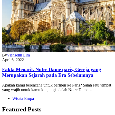
By
Vienselin Lim
April 6, 2022
Fakta Menarik Notre Dame paris, Gereja yang
Merupakan Sejarah pada Era Sebelumnya
Apakah kamu berencana untuk berlibur ke Paris? Salah satu tempat
yang wajib untuk kamu kunjungi adalah Notre Dame…
Wisata Eropa
Featured Posts