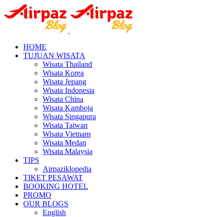
HOME
TUJUAN WISATA
Wisata Thailand
Wisata Korea
Wisata Jepang
Wisata Indonesia
Wisata China
Wisata Kamboja
Wisata Singapura
Wisata Taiwan
Wisata Vietnam
Wisata Medan
Wisata Malaysia
TIPS
Airpaziklopedia
TIKET PESAWAT
BOOKING HOTEL
PROMO
OUR BLOGS
English