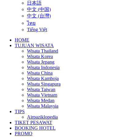
日本語
中文 (中国)
中文 (台灣)
ไทย
Tiếng Việt
HOME
TUJUAN WISATA
Wisata Thailand
Wisata Korea
Wisata Jepang
Wisata Indonesia
Wisata China
Wisata Kamboja
Wisata Singapura
Wisata Taiwan
Wisata Vietnam
Wisata Medan
Wisata Malaysia
TIPS
Airpaziklopedia
TIKET PESAWAT
BOOKING HOTEL
PROMO