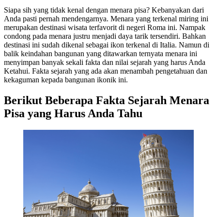
Siapa sih yang tidak kenal dengan menara pisa? Kebanyakan dari
Anda pasti pernah mendengarnya. Menara yang terkenal miring ini
merupakan destinasi wisata terfavorit di negeri Roma ini. Nampak
condong pada menara justru menjadi daya tarik tersendiri. Bahkan
destinasi ini sudah dikenal sebagai ikon terkenal di Italia. Namun di
balik keindahan bangunan yang ditawarkan ternyata menara ini
menyimpan banyak sekali fakta dan nilai sejarah yang harus Anda
Ketahui. Fakta sejarah yang ada akan menambah pengetahuan dan
kekaguman kepada bangunan ikonik ini.
Berikut Beberapa Fakta Sejarah Menara
Pisa yang Harus Anda Tahu