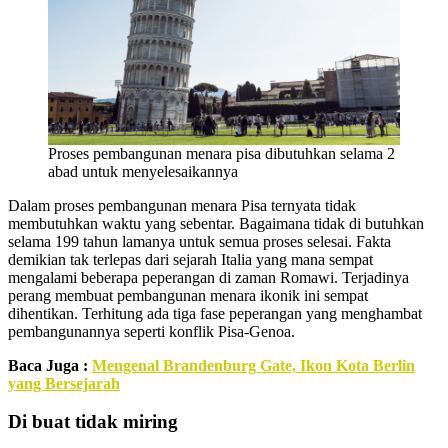
Proses pembangunan menara pisa dibutuhkan selama 2
abad untuk menyelesaikannya
Dalam proses pembangunan menara Pisa ternyata tidak
membutuhkan waktu yang sebentar. Bagaimana tidak di butuhkan
selama 199 tahun lamanya untuk semua proses selesai. Fakta
demikian tak terlepas dari sejarah Italia yang mana sempat
mengalami beberapa peperangan di zaman Romawi. Terjadinya
perang membuat pembangunan menara ikonik ini sempat
dihentikan. Terhitung ada tiga fase peperangan yang menghambat
pembangunannya seperti konflik Pisa-Genoa.
Baca Juga :
Mengenal Brandenburg Gate, Ikon Kota Berlin
yang Bersejarah
Di buat tidak miring