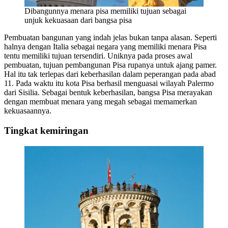
Dibangunnya menara pisa memiliki tujuan sebagai
unjuk kekuasaan dari bangsa pisa
Pembuatan bangunan yang indah jelas bukan tanpa alasan. Seperti
halnya dengan Italia sebagai negara yang memiliki menara Pisa
tentu memiliki tujuan tersendiri. Uniknya pada proses awal
pembuatan, tujuan pembangunan Pisa rupanya untuk ajang pamer.
Hal itu tak terlepas dari keberhasilan dalam peperangan pada abad
11. Pada waktu itu kota Pisa berhasil menguasai wilayah Palermo
dari Sisilia. Sebagai bentuk keberhasilan, bangsa Pisa merayakan
dengan membuat menara yang megah sebagai memamerkan
kekuasaannya.
Tingkat kemiringan