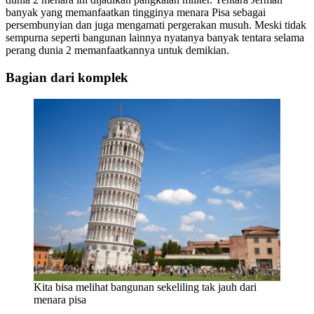
banyak yang memanfaatkan tingginya menara Pisa sebagai
persembunyian dan juga mengamati pergerakan musuh. Meski tidak
sempurna seperti bangunan lainnya nyatanya banyak tentara selama
perang dunia 2 memanfaatkannya untuk demikian.
Bagian dari komplek
Kita bisa melihat bangunan sekeliling tak jauh dari
menara pisa