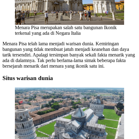
Menara Pisa merupakan salah satu bangunan Ikonik
terkenal yang ada di Negara Italia
Menara Pisa telah lama menjadi warisan dunia. Kemiringan
bangunan yang tidak membuat jatuh menjadi keanehan dan daya
tarik tersendiri. Apalagi tersimpan banyak sekali fakta menarik yang
ada di dalamnya. Tak perlu berlama-lama simak beberapa fakta
bersejarah menarik dari menara yang ikonik satu ini.
Situs warisan dunia