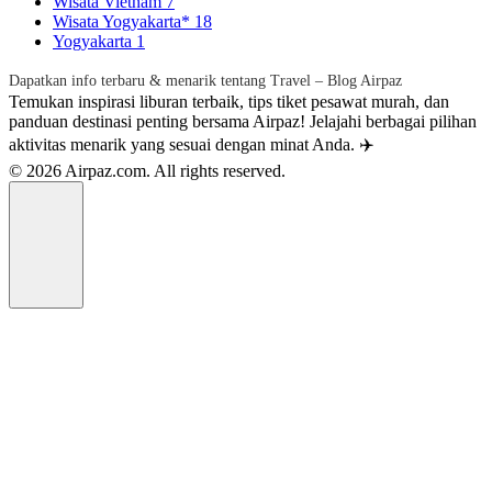
Wisata Vietnam
7
Wisata Yogyakarta*
18
Yogyakarta
1
Dapatkan info terbaru & menarik tentang Travel – Blog Airpaz
Temukan inspirasi liburan terbaik, tips tiket pesawat murah, dan
panduan destinasi penting bersama Airpaz! Jelajahi berbagai pilihan
aktivitas menarik yang sesuai dengan minat Anda. ✈️
© 2026 Airpaz.com. All rights reserved.