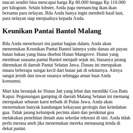
macan sendiri bisa mencapai harga Rp 80.000 hingga Rp 110.000
per kilogram. Selain lobster, Anda juga memancing ikan-ikan
bersama para nelayan. Bila Anda hanya ingin membeli hasil laut,
para nelayan siap menjualnya kepada Anda.
Keunikan Pantai Bantol Malang
Bila Anda menelusuri sisi pantai bagian dalam, Anda akan
menemukan Keunikan Pantai Bantol lainnya yaitu danau air payau
hutan bakau yang biasa disebut Hutan Mangrove. Hutan yang
membuat suasana pantai Bantol menjadi sejuk ini, biasanya jarang
ditemukan di daerah Pantai Selatan Jawa. Danau ini merupakan
muara beberapa sungai kecil dari hutan jati di sekitarnya. Airnya
sangat jernih dan tawar rasanya sehingga aman buat Anda
konsumsi.
Mari kita beranjak ke Hutan Jati yang lebat dan memiliki Goa Batu
Kapur. Pegunungan gamping di daerah Malang Selatan ini memang
merupakan sebaran karst terbaik di Pulau Jawa. Anda akan
menemukan banyak kandungan kekayaan geologis dan keindahan
gua. Tidak jarang kelompok pecinta alam dan penikmat goa
melakukan penelitian ilmiah atau sekedar rekreasi di sini. Anda tidak
perlu merasa aneh jika menemukan mereka memasang tenda di
dekat pantai.