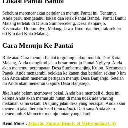
Lokasi Pantai Bantol
Sebelum merencanakan perjalanan menuju Pantai ini, Tentunya
Anda perlu mengetahui lokasi dan letak Pantai Bantol. Pantai Bantil
Malang terletak di Dusun Sumberceleng, Desa Banjarejo,
Kecamatan Donomulyo, Malang, Jawa Timur dan berjarak sekitar
60 Km dari Kota Malang.
Cara Menuju Ke Pantai
Rute atau Cara menuju Pantai tergolong cukup mudah. Dari Kota
Malang, Anda mengikuti jalan besar menuju Pantai Ngliyep. Anda
akan menemui perempatan Desa Sumbermanjing Kulon, Kecamatan
Pagak. Anda mengambil belokan ke kanan dan berjalan sekitar 3 km
dan Anda akan menemui pertigaan menuju Desa Banjarejo. Setelah
itu Anda akan menemui Gapura Desa Banjarejo.
Jika Anda belum membawa bekal, Anda bisa membeli di desa ini
karena Anda akan memasuki hutan di mana tidak ada warung
makanan sama sekali. Di ujung jalan desa yang beraspal, Anda akan
menemui jalan berbatu kecil (
macadam
). Dari sana Anda akan
menempuh 8 kilometer menuju hutan yang alami.
Read More :
Jakarta, Natural Beauty of Metropolitan City