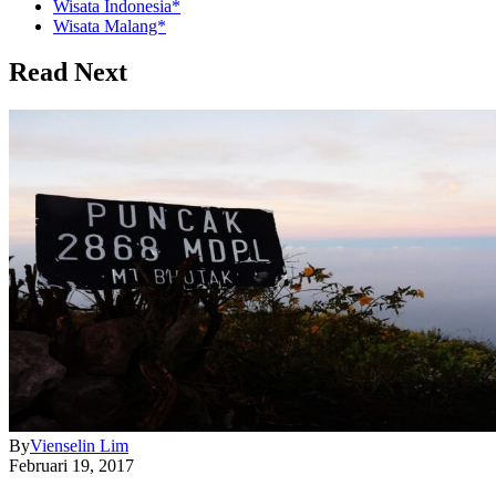
Wisata Indonesia*
Wisata Malang*
Read Next
By
Vienselin Lim
Februari 19, 2017