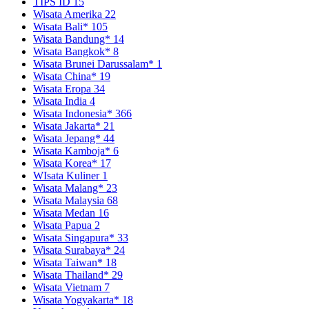
TIPS ID
15
Wisata Amerika
22
Wisata Bali*
105
Wisata Bandung*
14
Wisata Bangkok*
8
Wisata Brunei Darussalam*
1
Wisata China*
19
Wisata Eropa
34
Wisata India
4
Wisata Indonesia*
366
Wisata Jakarta*
21
Wisata Jepang*
44
Wisata Kamboja*
6
Wisata Korea*
17
WIsata Kuliner
1
Wisata Malang*
23
Wisata Malaysia
68
Wisata Medan
16
Wisata Papua
2
Wisata Singapura*
33
Wisata Surabaya*
24
Wisata Taiwan*
18
Wisata Thailand*
29
Wisata Vietnam
7
Wisata Yogyakarta*
18